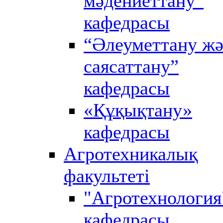
мәдениеттану”
кафедрасы
“Әлеуметтану ж
саясаттану”
кафедрасы
«Құқықтану»
кафедрасы
Агротехникалық
факультеті
"Агротехнология
кафедрасы