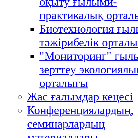
оқыту ғылыми-
практикалық ортал
Биотехнология ғыл
тәжірибелік ортал
"Мониторинг" ғыл
зерттеу экологиялы
орталығы
Жас ғалымдар кеңесі
Конференциялардың,
семинарлардың
материалдары