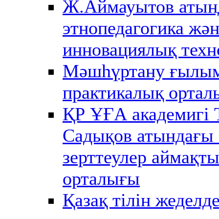
Ж.Аймауытов атын
этнопедагогика жә
инновациялық техн
Мәшһүртану ғылы
практикалық ортал
ҚР ҰҒА академигі 
Садықов атындағы 
зерттеулер аймақт
орталығы
Қазақ тілін жеделде