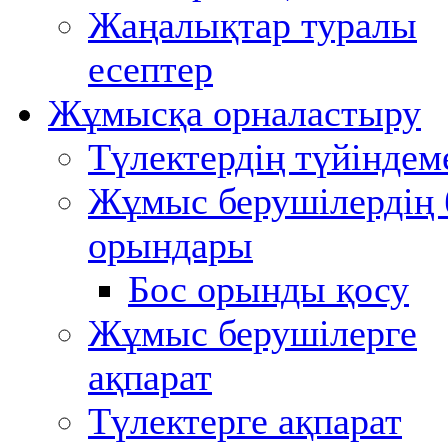
Жаңалықтар туралы
есептер
Жұмысқа орналастыру
Түлектердің түйіндем
Жұмыс берушілердің 
орындары
Бос орынды қосу
Жұмыс берушілерге
ақпарат
Түлектерге ақпарат