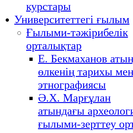
курстары
Университеттегі ғылым
Ғылыми-тәжірибелік
орталықтар
Е. Бекмаханов аты
өлкенің тарихы ме
этнографиясы
Ә.Х. Марғұлан
атындағы археолог
ғылыми-зерттеу ор