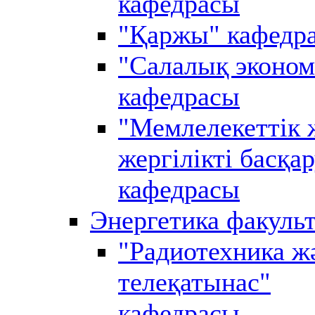
кафедрасы
"Қаржы" кафедр
"Салалық эконом
кафедрасы
"Мемлелекеттік 
жергілікті басқа
кафедрасы
Энергетика факульт
"Радиотехника ж
телеқатынас"
кафедрасы