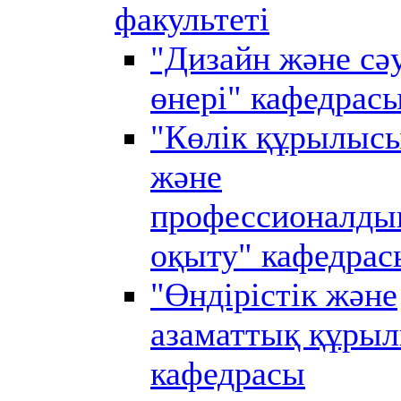
факультеті
"Дизайн және сә
өнері" кафедрас
"Көлік құрылыс
және
профессионалды
оқыту" кафедрас
"Өндірістік және
азаматтық құры
кафедрасы