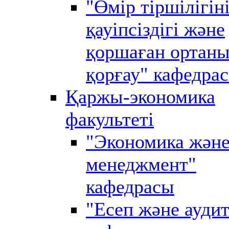
"Өмір тіршілігін
қауіпсіздігі және
қоршаған ортан
қорғау" кафедра
Қаржы-экономика
факультеті
"Экономика жән
менеджмент"
кафедрасы
"Есеп және аудит