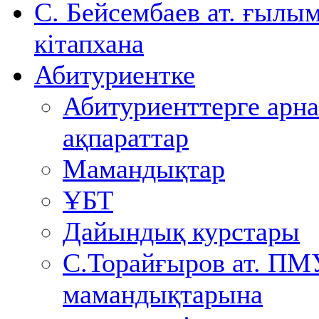
С. Бейсембаев ат. ғылы
кітапхана
Абитуриентке
Абитуриенттерге арна
ақпараттар
Мамандықтар
ҰБТ
Дайындық курстары
С.Торайғыров ат. ПМ
мамандықтарына