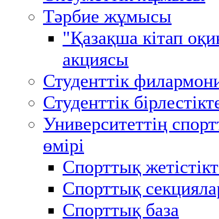
Тәрбие жұмысы
"Қазақша кітап оқи
акциясы
Студенттік филармон
Студенттік бірлестікт
Университеттің спор
өмірі
Спорттық жетістікт
Спорттық секцияла
Спорттық база