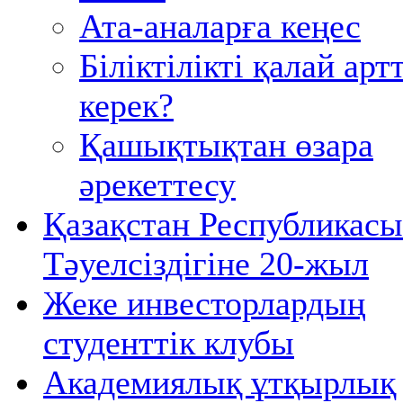
Ата-аналарға кеңес
Біліктілікті қалай ар
керек?
Қашықтықтан өзара
әрекеттесу
Қазақстан Республикас
Тәуелсіздігіне 20-жыл
Жеке инвесторлардың
студенттiк клубы
Академиялық ұтқырлық