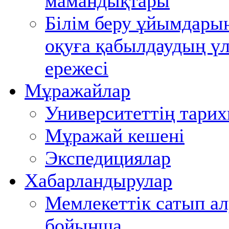
мамандықтары
Білім беру ұйымдары
оқуға қабылдаудың үл
ережесі
Мұражайлар
Университеттің тари
Мұражай кешені
Экспедициялар
Хабарландырулар
Мемлекеттік сатып ал
бойынша