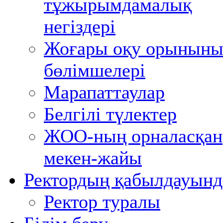
тұжырымдамалық
негіздері
Жоғары оқу орынын
бөлімшелері
Марапаттаулар
Белгілі түлектер
ЖОО-ның орналасқан
мекен-жайы
Ректордың қабылдауынд
Ректор туралы