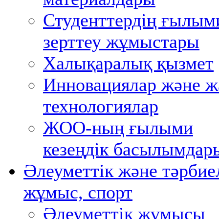
Студенттердің ғылым
зерттеу жұмыстары
Халықаралық қызмет
Инновациялар және ж
технологиялар
ЖОО-ның ғылыми
кезеңдік басылымдар
Әлеуметтік және тәрбие
жұмыс, спорт
Әлеуметтік жұмысы