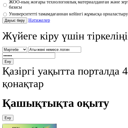
ЖОО-ның жоғары технологиялық материалданған және зер
базасы
Университетті тамамдағаннан кейінгі жұмысқа орналастыру 
Нәтижелер
Жүйеге кіру үшін тіркеліңі
Қазіргі уақытта порталда 
қонақтар
Қашықтықта оқыту