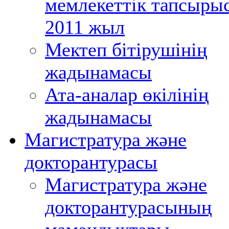
мемлекеттік тапсыры
2011 жыл
Мектеп бітірушінің
жадынамасы
Ата-аналар өкілінің
жадынамасы
Магистратура және
докторантурасы
Магистратура және
докторантурасының