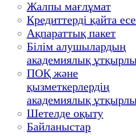
Жалпы мағлұмат
Кредиттерді қайта ес
Ақпараттық пакет
Білім алушылардың
академиялық ұтқырл
ПОҚ және
қызметкерлердің
академиялық ұтқырл
Шетелде оқыту
Байланыстар