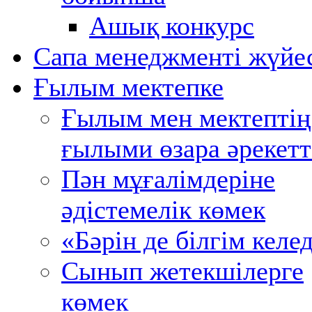
Ашық конкурс
Сапа менеджменті жүйе
Ғылым мектепке
Ғылым мен мектептің
ғылыми өзара әрекетт
Пән мұғалімдеріне
әдістемелік көмек
«Бәрін де білгім келед
Сынып жетекшілерге
көмек