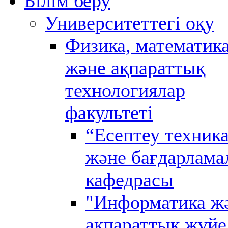
Білім беру
Университеттегі оқу
Физика, математик
және ақпараттық
технологиялар
факультеті
“Есептеу техник
және бағдарлама
кафедрасы
"Информатика ж
ақпараттық жүйе