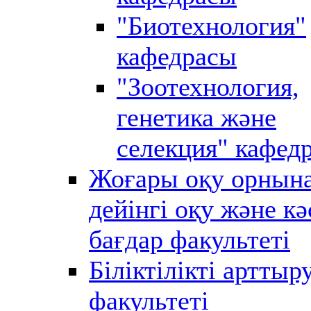
"Биотехнология"
кафедрасы
"Зоотехнология,
генетика және
селекция" кафед
Жоғары оқу орнын
дейінгі оқу және кә
бағдар факультеті
Біліктілікті арттыр
факультеті