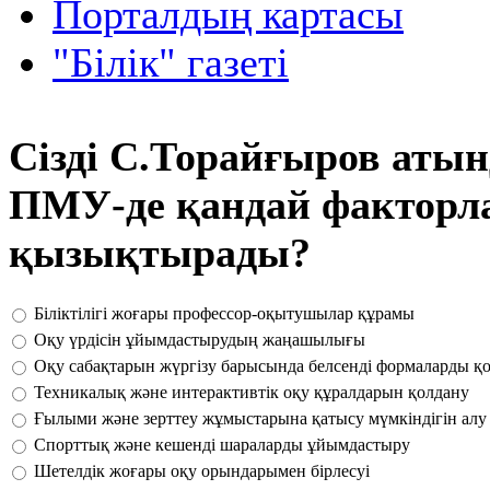
Порталдың картасы
"Білік" газеті
Сізді С.Торайғыров аты
ПМУ-де қандай факторл
қызықтырады?
Біліктілігі жоғары профессор-оқытушылар құрамы
Оқу үрдісін ұйымдастырудың жаңашылығы
Оқу сабақтарын жүргізу барысында белсенді формаларды қ
Техникалық және интерактивтік оқу құралдарын қолдану
Ғылыми және зерттеу жұмыстарына қатысу мүмкіндігін алу
Спорттық және кешенді шараларды ұйымдастыру
Шетелдік жоғары оқу орындарымен бірлесуі