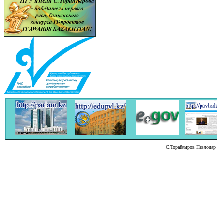
С.Торайғыров Павлодар м