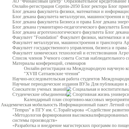
АО "Финансовый центр"
Образовательное кредитование
Онлайн-регистрация
Серпін-2050
Блог ректора
Блог прие
Блог декана факультета физики, математики и информац
Блог декана факультета металлургии, машиностроения и т
Блог декана факультета Бизнеса и права
Блог декана энерг
Блог декана гуманитарно-педагогического факультета
Бло
Блог декана агротехнологического факультета
Блог декана
Факультет "Foundation"
Факультет физики, математики и
Факультет металлургии, машиностроения и транспорта
Ар
Факультет государственного управления, бизнеса и права
Факультет химических технологий и естествознания
Агро
Список членов Ученого совета
Состав наблюдательного с
Материалы конференций, семинаров
Онлайн-регистрация на Международную научную ко
"XVIII Сатпаевские чтения"
Научно-исследовательская работа студентов
Международна
Научные периодические издания ВУЗа
Для публикации в 
Соискатели ученых званий
Социальная и воспитательна
Студенческие объединения
Спортивная жизнь универси
Календарный план спортивно-массовых мероприят
Академическая мобильность
Информационный пакет
Летний с
"Tempus" в ПГУ им. С.Торайгырова
«Содействие развитию
«Методология формирования высококвалифицированных и
системы производств»
«Разработка и внедрение магистерских программ по пищ