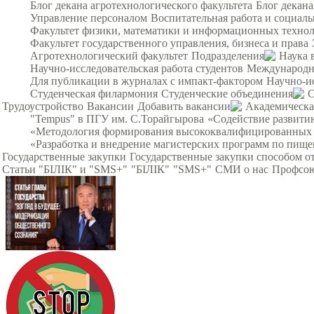
Блог декана агротехнологического факультета
Блог декана
Управление персоналом
Воспитательная работа и социал
Факультет физики, математики и информационных техно
Факультет государственного управления, бизнеса и права
Агротехнологический факультет
Подразделения
Наука 
Научно-исследовательская работа студентов
Международна
Для публикации в журналах с импакт-фактором
Научно-и
Студенческая филармония
Студенческие объединения
С
Трудоустройство
Вакансии
Добавить вакансии
Академическа
"Tempus" в ПГУ им. С.Торайгырова
«Содействие развитию
«Методология формирования высококвалифицированных ин
«Разработка и внедрение магистерских программ по пище
Государственные закупки
Государственные закупки способом о
Статьи "БІЛІК" и "SMS+"
"БІЛІК"
"SMS+"
СМИ о нас
Профсою