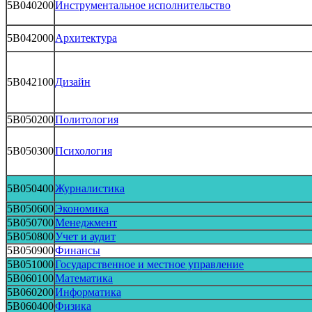
5B040200
Инструментальное исполнительство
5B042000
Архитектура
5B042100
Дизайн
5B050200
Политология
5B050300
Психология
5B050400
Журналистика
5B050600
Экономика
5B050700
Менеджмент
5B050800
Учет и аудит
5B050900
Финансы
5B051000
Государственное и местное управление
5B060100
Математика
5B060200
Информатика
5B060400
Физика