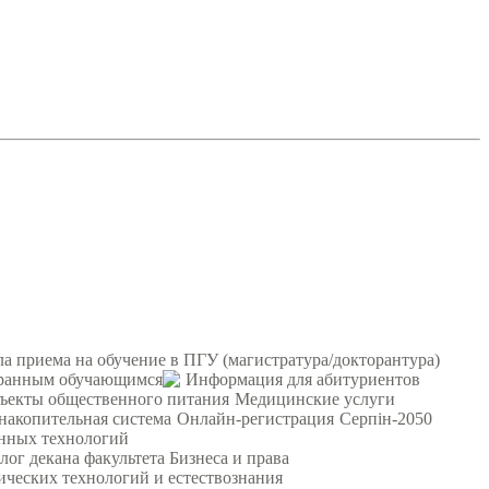
а приема на обучение в ПГУ (магистратура/докторантура)
ранным обучающимся
Информация для абитуриентов
ъекты общественного питания
Медицинские услуги
 накопительная система
Онлайн-регистрация
Серпін-2050
онных технологий
лог декана факультета Бизнеса и права
ических технологий и естествознания