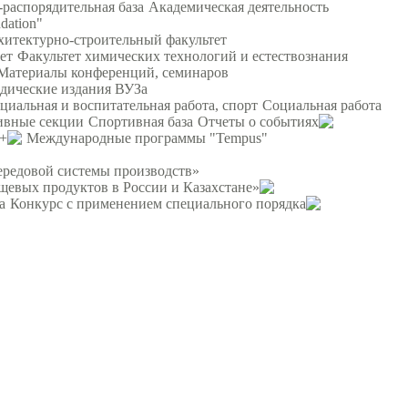
распорядительная база
Академическая деятельность
dation"
хитектурно-строительный факультет
ет
Факультет химических технологий и естествознания
Материалы конференций, семинаров
дические издания ВУЗа
циальная и воспитательная работа, спорт
Социальная работа
ивные секции
Спортивная база
Отчеты о событиях
s+
Международные программы "Tempus"
ередовой системы производств»
щевых продуктов в России и Казахстане»
а
Конкурс с применением специального порядка