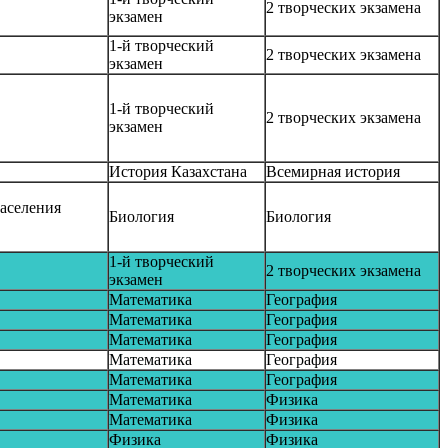
2 творческих экзамена
экзамен
1-й творческий
2 творческих экзамена
экзамен
1-й творческий
2 творческих экзамена
экзамен
История Казахстана
Всемирная история
населения
Биология
Биология
1-й творческий
2 творческих экзамена
экзамен
Математика
География
Математика
География
Математика
География
Математика
География
Математика
География
Математика
Физика
Математика
Физика
Физика
Физика