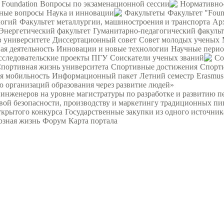
 Foundation
Вопросы по экзаменационной сессии
Нормативно-
ьные вопросы
Наука и инновации
Факультеты
Факультет "Foun
логий
Факультет металлургии, машиностроения и транспорта
Ар
Энергетический факультет
Гуманитарно-педагогический факульт
в университете
Диссертационный совет
Совет молодых ученых
я деятельность
Инновации и новые технологии
Научные перио
сследовательские проекты ПГУ
Соискатели ученых званий
Со
портивная жизнь университета
Спортивные достижения
Спорт
я мобильность
Информационный пакет
Летний семестр
Erasmu
 организаций образования через развитие людей»
женеров на уровне магистратуры по разработке и развитию п
вой безопасности, производству и маркетингу традиционных пи
ткрытого конкурса
Государственные закупки из одного источник
зная жизнь
Форум
Карта портала