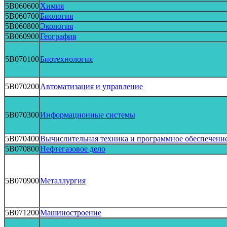
5B060600
Химия
5B060700
Биология
5B060800
Экология
5B060900
География
5B070100
Биотехнология
5B070200
Автоматизация и управление
5B070300
Информационные системы
5B070400
Вычислительная техника и программное обеспечени
5B070800
Нефтегазовое дело
5B070900
Металлургия
5B071200
Машиностроение