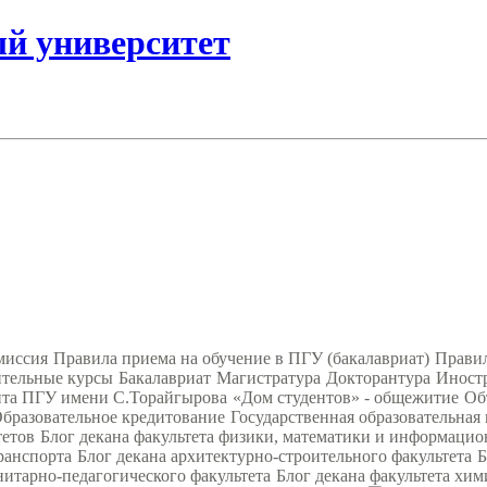
ый университет
миссия
Правила приема на обучение в ПГУ (бакалавриат)
Правил
тельные курсы
Бакалавриат
Магистратура
Докторантура
Иност
нта ПГУ имени С.Торайгырова
«Дом студентов» - общежитие
Об
бразовательное кредитование
Государственная образовательная
тетов
Блог декана факультета физики, математики и информаци
ранспорта
Блог декана архитектурно-строительного факультета
Б
нитарно-педагогического факультета
Блог декана факультета хим