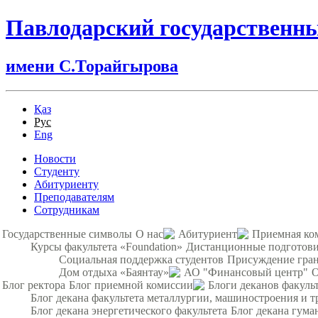
Павлодарский государственн
имени С.Торайгырова
Қаз
Рус
Eng
Новости
Студенту
Абитуриенту
Преподавателям
Сотрудникам
Государственные символы
О нас
Абитуриент
Приемная ко
Курсы факультета «Foundation»
Дистанционные подготови
Социальная поддержка студентов
Присуждение гра
Дом отдыха «Баянтау»
АО "Финансовый центр"
О
Блог ректора
Блог приемной комиссии
Блоги деканов факуль
Блог декана факультета металлургии, машиностроения и т
Блог декана энергетического факультета
Блог декана гума