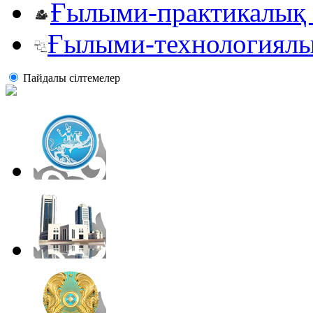
Ғылыми-практикалық 
Ғылыми-технологиялы
Пайдалы сiлтемелер