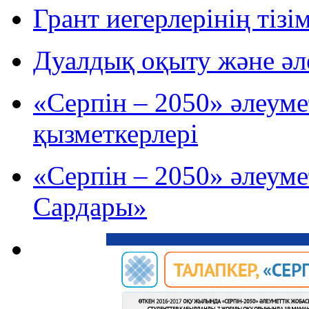
Грант иегерлерінің тізім
Дуалдық оқыту және әле
«Серпін – 2050» әлеум
қызметкерлері
«Серпін – 2050» әлеу
Сардары»