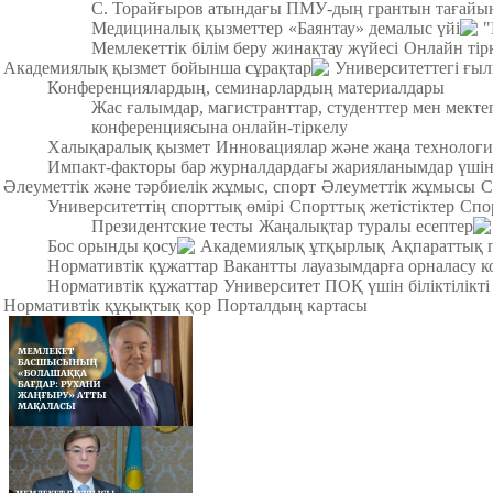
С. Торайғыров атындағы ПМУ-дың грантын тағайы
Медициналық қызметтер
«Баянтау» демалыс үйі
"
Мемлекеттік білім беру жинақтау жүйесі
Онлайн тір
Академиялық қызмет бойынша сұрақтар
Университеттегі ғы
Конференциялардың, семинарлардың материалдары
Жас ғалымдар, магистранттар, студенттер мен мек
конференциясына онлайн-тіркелу
Халықаралық қызмет
Инновациялар және жаңа технологи
Импакт-факторы бар журналдардағы жарияланымдар үші
Әлеуметтік және тәрбиелік жұмыс, спорт
Әлеуметтік жұмысы
С
Университеттің спорттық өмірі
Спорттық жетістіктер
Спо
Президентские тесты
Жаңалықтар туралы есептер
Бос орынды қосу
Академиялық ұтқырлық
Ақпараттық 
Нормативтік құжаттар
Вакантты лауазымдарға орналасу к
Нормативтік құжаттар
Университет ПОҚ үшін біліктілікті
Нормативтік құқықтық қор
Порталдың картасы