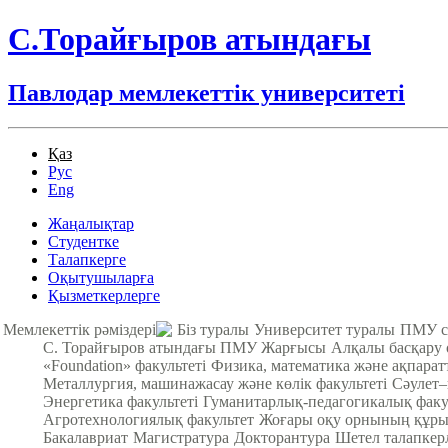
С.Торайғыров атындағы
Павлодар мемлекеттік университеті
Қаз
Рус
Eng
Жаңалықтар
Студентке
Талапкерге
Оқытушыларға
Қызметкерлерге
Мемлекеттік рәміздері
Біз туралы
Университет туралы
ПМУ с
С. Торайғыров атындағы ПМУ Жарғысы
Алқалы басқару
«Foundation» факультеті
Физика, математика және ақпарат
Металлургия, машинажасау және көлік факультеті
Cәулет–
Энергетика факультеті
Гуманитарлық-педагогикалық факу
Агротехнологиялық факультет
Жоғары оқу орнының құры
Бакалавриат
Магистратура
Докторантура
Шетел талапкер