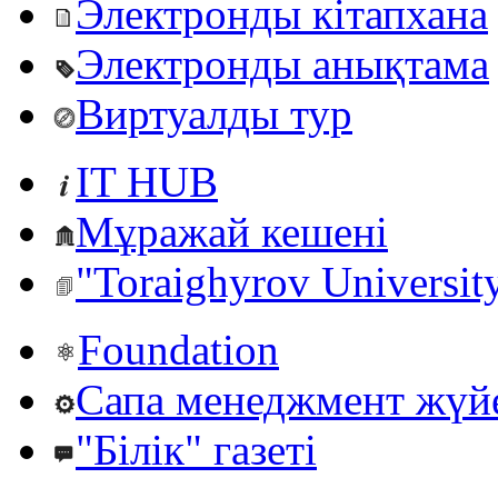
Электронды кітапхана
Электронды анықтама
Виртуалды тур
IT HUB
Мұражай кешені
"Toraighyrov Universit
Foundation
Сапа менеджмент жүй
"Білік" газеті