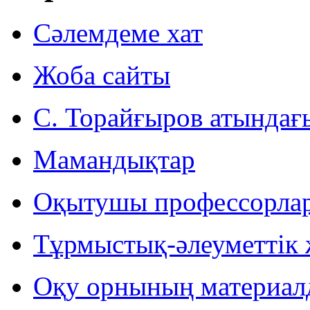
Сәлемдеме хат
Жоба сайты
С. Торайғыров атындағ
Мамандықтар
Оқытушы профессорла
Тұрмыстық-әлеуметтік
Оқу орнының материал