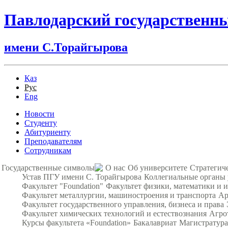
Павлодарский государственн
имени С.Торайгырова
Қаз
Рус
Eng
Новости
Студенту
Абитуриенту
Преподавателям
Сотрудникам
Государственные символы
О нас
Об университете
Стратегич
Устав ПГУ имени С. Торайгырова
Коллегиальные органы
Факультет "Foundation"
Факультет физики, математики и
Факультет металлургии, машиностроения и транспорта
Ар
Факультет государственного управления, бизнеса и права
Факультет химических технологий и естествознания
Агро
Курсы факультета «Foundation»
Бакалавриат
Магистратура