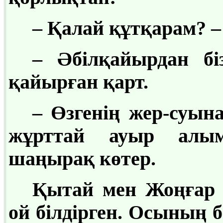
– Қалай құтқарам? –
– Әбілқайырдан бі
қайырған қарт.
– Өзгенің жер-суын
жұрттай ауыр алым
шаңырақ көтер.
Қытай мен Жоңғар ж
ой білдірген. Осының 