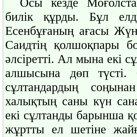
Осы кезде Моғолста
билік құрды. Бұл елд
Есенбұғаның ағасы Жүн
Саидтің қолшоқпары бо
әлсіретті. Ал мына екі 
алшысына дөп түсті. 
сұлтандардың соңына
халықтың саны күн сан
екі сұлтанды барынша қо
жұртты ел шетіне жайғ