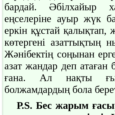
бардай. Әбілхайыр 
еңселеріне ауыр жүк б
еркін құстай қалықтап, 
көтергені азаттықтың 
Жәнібектің соңынан ерг
азат жандар деп атаған 
ғана. Ал нақты ғы
болжамдардың бола береті
Р.S. Бес жарым ғас