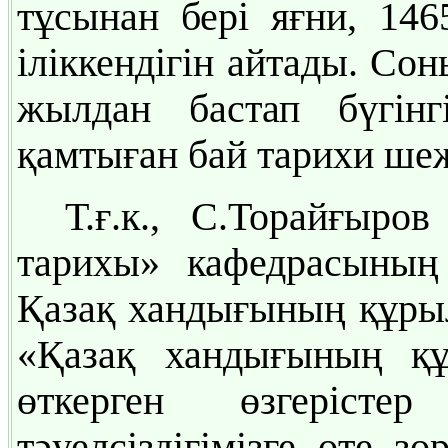
тұсынан бері яғни, 14
іліккендігін айтады. Со
жылдан бастап бүгін
қамтыған бай тарихи шеж
Т.ғ.к., С.Торайғыр
тарихы» кафедрасының
Қазақ хандығының құрыл
«Қазақ хандығының құ
өткерген өзгеріст
тәуелсіздігімізге өте з