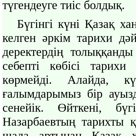
түгендеуге тиіс болдық.
Бүгінгі күні Қазақ ха
келген әркім тарихи дә
деректердің толыққанды
себепті көбісі тарих
көрмейді. Алайда, к
ғалымдарымыз бір ауызд
сенейік. Өйткені, бү
Назарбаевтың тарихты қ
шала артынан Қазақ 