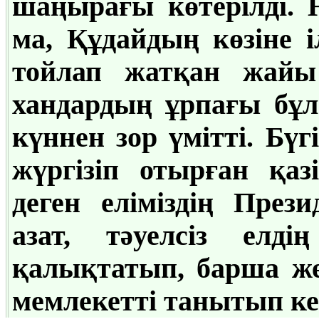
шаңырағы көтерілді. Н
ма, Құдайдың көзіне 
тойлап жатқан жайы
хандардың ұрпағы бұл 
күннен зор үмітті. Бүг
жүргізіп отырған қа
деген еліміздің През
азат, тәуелсіз елд
қалықтатып, барша же
мемлекетті танытып ке