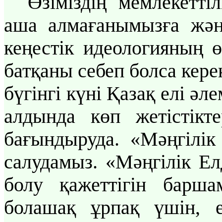
Өзіміздің мемлекеттіл
аша алмағанымызға жән
кеңестік идеологияның 
батқаны себеп болса керек
бүгінгі күні Қазақ елі ә
алдында көп жетістікте
бағындыруда. «Мәңгілік
салудамыз. «Мәңгілік Е
болу қажеттігін барша
болашақ ұрпақ үшін, е