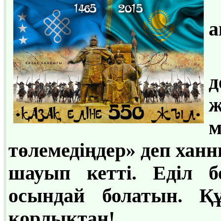
а
д
ж
м
төлемедіңдер» деп хан
шауып кетті. Еділ б
осындай болатын. Құ
қорлықтан!