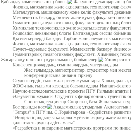
Қабылдау комиссиясының блогы
Факультет декандарының б
Физика, математика және ақпараттық технологиялар факу
Металлургия, машинажасау және көлік факультеті деканы
Мемлекеттік басқару, бизнес және құқық факультеті дека
Гуманитарлық-педагогикалық факультеті деканының бло
Химиялық технологиялар және жаратылыстану факультет
Foundation деканының блогы
Емтихандық сессия бойынша
Қызметкерлерді басқару
Тәрбие және әлеуметтік мәселеле
Физика, математика және ақпараттық технологиялар факул
Cәулет–құрылыс факультеті
Мемлекеттік басқару, бизнес 
Гуманитарлық-педагогикалық факультеті
Химиялық техно
Жоғары оқу орнының құрылымдық бөлімшелері
Университет
Конференциялардың, семинарлардың материалдары
Жас ғалымдар, магистранттар, студенттер мен мек
конференциясына онлайн-тіркелу
Студенттердің ғылыми-зерттеу жұмыстары
Халықаралық 
ЖОО-ның ғылыми кезеңдік басылымдары
Импакт-фактор
Научно-исследовательские проекты ПГУ
Ғылыми атақты і
Әлеуметтік жұмысы
Студенттік филармония
Студенттік б
Спорттық секциялар
Спорттық база
Жаңалықтар тур
Бос орынды қосу
Академиялық ұтқырлық
Ақпараттық 
"Tempus" в ПГУ им. С.Торайгырова
«Содействие развитию
"Өндірістің алдыңғы қатарлы жүйесін әзірлеу және дамыт
қалыптастырудың әдіснамасы"
«Разработка и внедрение магистерских программ по пищ