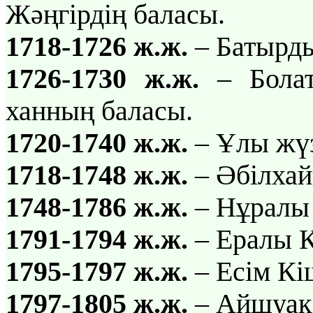
Жәңгірдің баласы.
1718-1726 ж.ж.
– Батырды
1726-1730 ж.ж.
– Болат
ханның баласы.
1720-1740 ж.ж.
– Ұлы жүз
1718-1748 ж.ж.
– Әбілхай
1748-1786 ж.ж.
– Нұралы 
1791-1794 ж.ж.
– Ералы К
1795-1797 ж.ж.
– Есім Кі
1797-1805 ж.ж.
– Айшуақ 