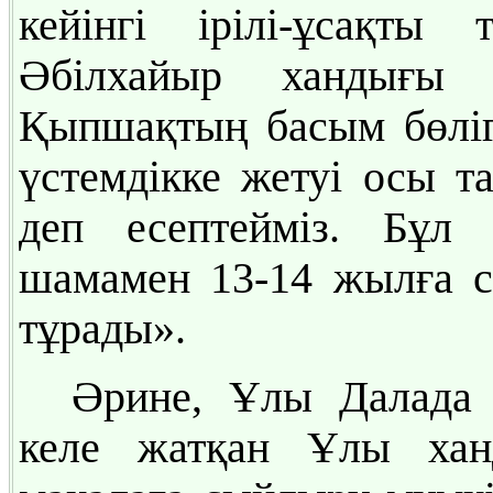
кейінгі ірілі-ұсақты 
Әбілхайыр хандығы 
Қыпшақтың басым бөлігі
үстемдікке жетуі осы та
деп есептейміз. Бұл
шамамен 13-14 жылға с
тұрады».
Әрине, Ұлы Далада 
келе жатқан Ұлы хан