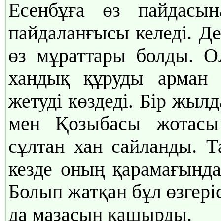
Есенбұға өз пайдасы
пайдаланғысы келеді. Де
өз мұраттары болды. Ол
хандық құруды арман 
жетуді көздеді. Бір жыл
мен Қозыбасы жотасы
сұлтан хан сайланды. 
кезде оның қарамағында
Болып жатқан бұл өзгері
да мазасын қашырды.