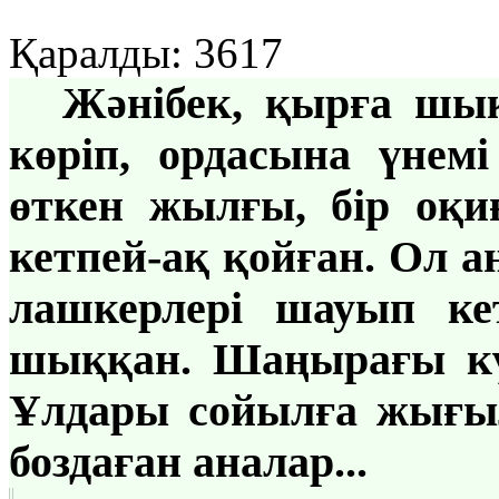
Қаралды: 3617
Жәнібек, қырға шық
көріп, ордасына үнемі
өткен жылғы, бір оқи
кетпей-ақ қойған. Ол 
лашкерлері шауып ке
шыққан. Шаңырағы күй
Ұлдары сойылға жығыл
боздаған аналар...