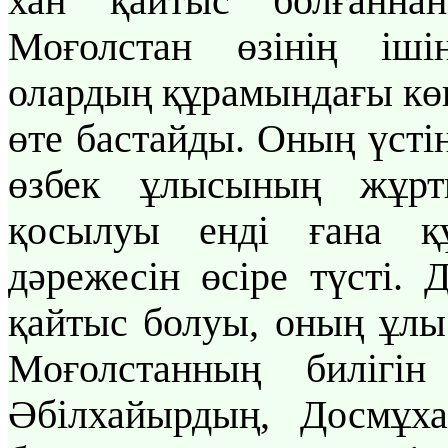
хан қайтыс болғанна
Моғолстан өзінің іші
олардың құрамындағы кө
өте бастайды. Оның үсті
өзбек ұлысының жұрт
қосылуы енді ғана қ
дәрежесін өсіре түсті. 
қайтыс болуы, оның ұлы 
Моғолстанның билігін 
Әбілхайырдың, Досмұха