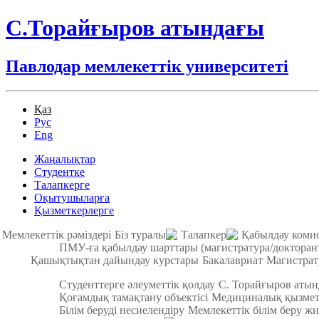
С.Торайғыров атындағы
Павлодар мемлекеттік университеті
Қаз
Рус
Eng
Жаңалықтар
Студентке
Талапкерге
Оқытушыларға
Қызметкерлерге
Мемлекеттік рәміздері
Біз туралы
Талапкер
Қабылдау коми
ПМУ-ға қабылдау шарттары (магистратура/докторан
Қашықтықтан дайындау курстары
Бакалавриат
Магистрат
Студенттерге әлеуметтік қолдау
С. Торайғыров аты
Қоғамдық тамақтану объектісі
Медициналық қызмет
Білім беруді несиелендіру
Мемлекеттік білім беру жи