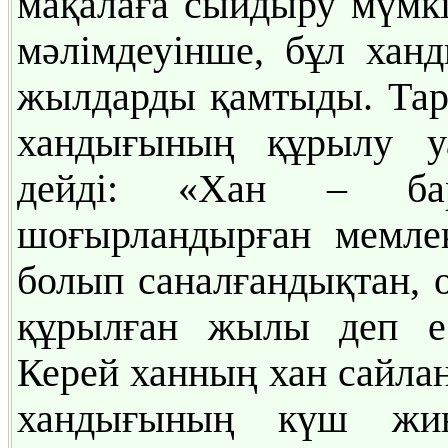
мақалаға сыйдыру мүмкі
мәлімдеуінше, бұл хан
жылдарды қамтыды. Тар
хандығының құрылу у
дейді: «Хан – бар
шоғырландырған мемлек
болып саналғандықтан,
құрылған жылы деп ес
Керей ханның хан сайлан
хандығының күш жин