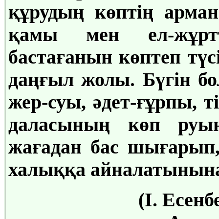
құрудың көптің арма
қамы мен ел-жұртт
бастағанын көптеп түсі
даңғыл жолы. Бүгін б
жер-суы, әдет-ғұрпы, т
даласының көп руын
жағадан бас шығарып,
халыққа айналатынына
(І. Есен