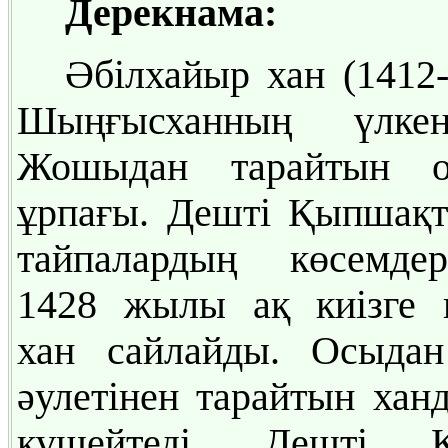
Дерекнама:
Әбілхайыр хан (1412-
Шыңғысханның үлк
Жошыдан тарайтын 
ұрпағы. Дешті Қыпшақт
тайпалардың көсемде
1428 жылы ақ киізге к
хан сайлайды. Осыда
әулетінен тарайтын ханд
күшейтеді. Дешті 