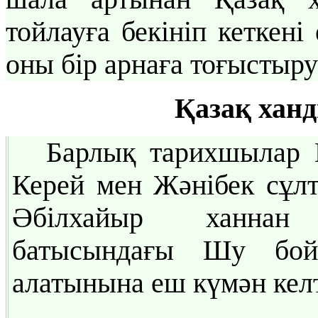
тойлауға бекініп кеткені
оны бір арнаға тоғыстыру
Қазақ хан
Барлық тарихшылар 
Керей мен Жәнібек сұл
Әбілхайыр ханнан 
батысындағы Шу бой
алатынына еш күмән келт