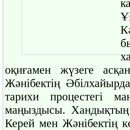
к
Ұ
К
б
х
оқиғамен жүзеге асқа
Жәнібектің Әбілхайырда
тарихи процестегі м
маңыздысы. Хандықтың
Керей мен Жәнібектің кө