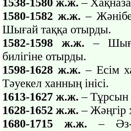
1538-1580 ж.ж.
– Хақназа
1580-1582 ж.ж.
– Жәнібек
Шығай таққа отырды.
1582-1598 ж.ж.
– Шыға
билігіне отырды.
1598-1628 ж.ж.
– Есім х
Тәуекел ханның інісі.
1613-1627 ж.ж.
– Тұрсын х
1628-1652 ж.ж.
– Жәңгір 
1680-1715 ж.ж.
– Әз-Т