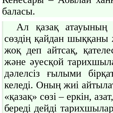
баласы.
Ал қазақ атауының т
сөздің қайдан шыққаны
жоқ деп айтсақ, қателе
және әуесқой тарихшыла
дәлелсіз ғылыми бірқ
келеді. Оның жиі айтыла
«қазақ» сөзі – еркін, аза
береді дейді тарихшылар