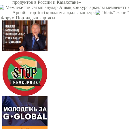
продуктов в России и Казахстане»
Мемлекеттік сатып алулар
Ашық конкурс арқылы мемлекеттік
Арнайы тәртіпті қолдану арқылы конкурс
"Білік" және
Форум
Порталдың картасы