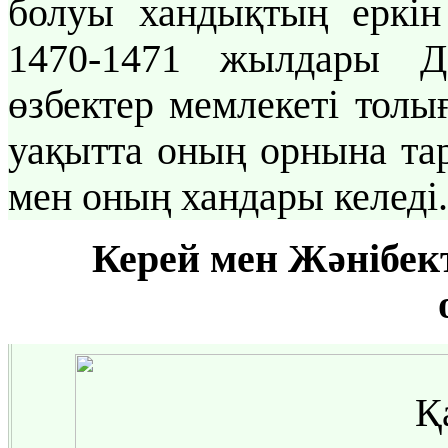
болуы хандықтың еркі
1470-1471 жылдары Д
өзбектер мемлекеті толы
уақытта оның орнына та
мен оның хандары келеді.
Керей мен Жәнібек
Қ