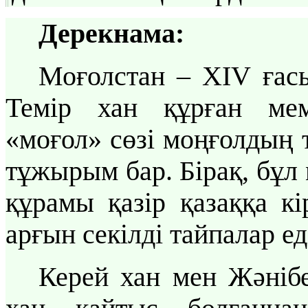
Дерекнама:
Моғолстан – ХІV ғас
Темір хан құрған мем
«моғол» сөзі моңғолдың 
тұжырым бар. Бірақ, бұл 
құрамы қазір қазаққа кі
арғын секілді тайпалар ед
Керей хан мен Жәнібе