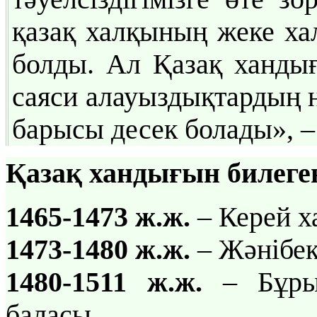
қазақ халқының жеке х
болды. Ал Қазақ хандығы
саяси алауыздықтардың н
барысы десек болады», 
Қазақ хандығын билеге
1465-1473 ж.ж.
– Керей х
1473-1480 ж.ж.
– Жәнібек
1480-1511 ж.ж.
– Бұры
баласы.