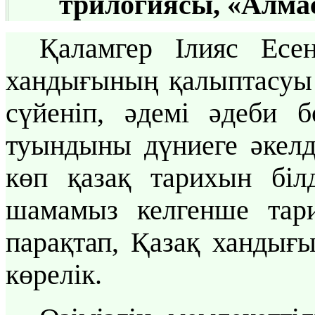
трилогиясы, «Алма
Қаламгер Ілияс Есен
хандығының қалыптасуы 
сүйеніп, әдемі әдеби б
туындыны дүниеге әкел
көп қазақ тарихын білд
шамамыз келгенше тар
парақтап, Қазақ хандығ
көрелік.