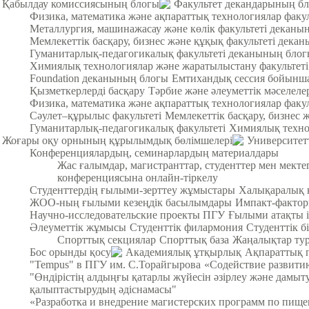
Қабылдау комиссиясының блогы
Факультет декандарының б
Физика, математика және ақпараттық технологиялар факу
Металлургия, машинажасау және көлік факультеті деканы
Мемлекеттік басқару, бизнес және құқық факультеті дека
Гуманитарлық-педагогикалық факультеті деканының бло
Химиялық технологиялар және жаратылыстану факультет
Foundation деканының блогы
Емтихандық сессия бойынша
Қызметкерлерді басқару
Тәрбие және әлеуметтік мәселеле
Физика, математика және ақпараттық технологиялар факул
Cәулет–құрылыс факультеті
Мемлекеттік басқару, бизнес 
Гуманитарлық-педагогикалық факультеті
Химиялық техно
Жоғары оқу орнының құрылымдық бөлімшелері
Университет
Конференциялардың, семинарлардың материалдары
Жас ғалымдар, магистранттар, студенттер мен мек
конференциясына онлайн-тіркелу
Студенттердің ғылыми-зерттеу жұмыстары
Халықаралық 
ЖОО-ның ғылыми кезеңдік басылымдары
Импакт-фактор
Научно-исследовательские проекты ПГУ
Ғылыми атақты і
Әлеуметтік жұмысы
Студенттік филармония
Студенттік б
Спорттық секциялар
Спорттық база
Жаңалықтар тур
Бос орынды қосу
Академиялық ұтқырлық
Ақпараттық 
"Tempus" в ПГУ им. С.Торайгырова
«Содействие развитию
"Өндірістің алдыңғы қатарлы жүйесін әзірлеу және дамыт
қалыптастырудың әдіснамасы"
«Разработка и внедрение магистерских программ по пищ