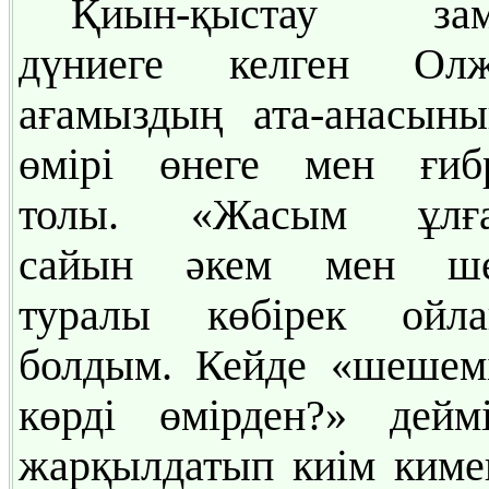
Қиын-қыстау зам
дүниеге келген Олж
ағамыздың ата-анасын
өмірі өнеге мен ғибр
толы. «Жасым ұлға
сайын әкем мен ш
туралы көбірек ойла
болдым. Кейде «шешем
көрді өмірден?» дейм
жарқылдатып киім кимеп