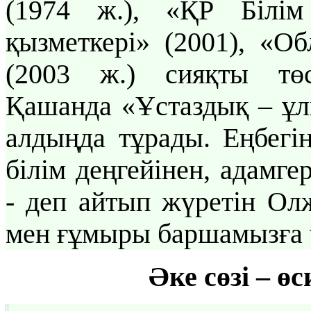
(1974 ж.), «ҚР Білім
қызметкері» (2001), «О
(2003 ж.) сияқты төсб
Қашанда «Ұстаздық – ұл
алдыңда тұрады. Еңбегің
білім деңгейінен, адамге
- деп айтып жүретін Ол
мен ғұмыры баршамызға ү
Әке сөзі – өс