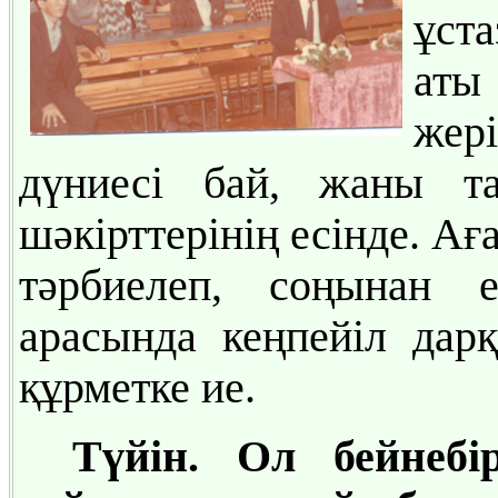
ұст
аты
жері
дүниесі бай, жаны та
шәкірттерінің есінде. Ағ
тәрбиелеп, соңынан е
арасында кеңпейіл дарқ
құрметке ие.
Түйін. Ол бейнебі