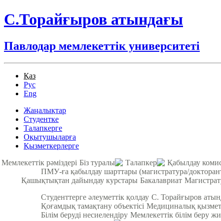
С.Торайғыров атындағы
Павлодар мемлекеттік университеті
Қаз
Рус
Eng
Жаңалықтар
Студентке
Талапкерге
Оқытушыларға
Қызметкерлерге
Мемлекеттік рәміздері
Біз туралы
Талапкер
Қабылдау коми
ПМУ-ға қабылдау шарттары (магистратура/докторан
Қашықтықтан дайындау курстары
Бакалавриат
Магистрат
Студенттерге әлеуметтік қолдау
С. Торайғыров аты
Қоғамдық тамақтану объектісі
Медициналық қызмет
Білім беруді несиелендіру
Мемлекеттік білім беру жи