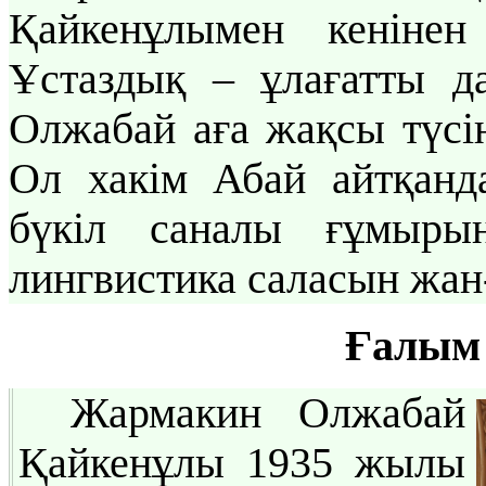
Қайкенұлымен кенінен
Ұстаздық – ұлағатты д
Олжабай аға жақсы түсін
Ол хакім Абай айтқанда
бүкіл саналы ғұмырын
лингвистика саласын жан
Ғалым
Жармакин Олжабай
Қайкенұлы 1935 жылы