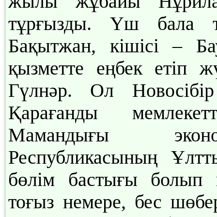
жылы жұбайы Нұрила
тұрғызды. Үш бала т
Бақытжан, кішісі – Ба
қызметте еңбек етіп 
Гүлнәр. Ол Новосіб
Қарағанды мемлекетт
Мамандығы эконом
Республикасының Ұлтты
бөлім бастығы болып қ
тоғыз немере, бес шөбер