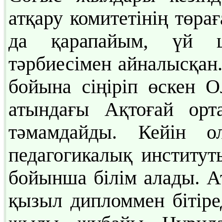
атқару комитетінің төра
да қарапайым, үй ш
тәрбиесімен айналысқан.
бойына сіңіріп өскен 
атындағы Ақтоғай орт
тәмамдайды. Кейін 
педагогикалық институт
бойынша білім алады. А
қызыл дипломмен бітіре