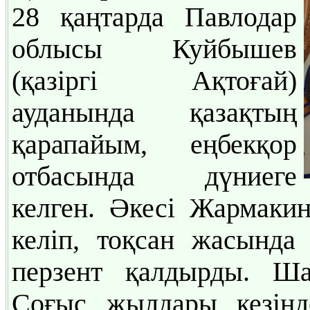
28 қаңтарда Павлодар
облысы Куйбышев
(қазіргі Ақтоғай)
ауданында қазақтың
қарапайым, еңбекқор
отбасында дүниеге
келген. Әкесі Жармаки
келіп, тоқсан жасында
перзент қалдырды. Ша
Соғыс жылдары кезінд