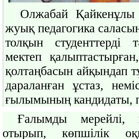
Олжабай Қайкенұлы
жуық педагогика саласын
толқын студенттерді т
мектеп қалыптастырған
қолтаңбасын айқындап 
дараланған ұстаз, немі
ғылымының кандидаты, 
Ғалымды мерейлі, 
отырып, көпшілік о