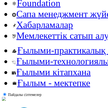
Foundation
Сапа менеджмент жүй
Хабарламалар
Мемлекеттік сатып ал
Ғылыми-практикалық 
Ғылыми-технологиялы
Ғылыми кітапхана
Ғылым - мектепке
Пайдалы сiлтемелер