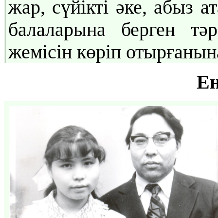
жар, сүйікті әке, абыз 
балаларына берген тәр
жемісін көріп отырғанына
Ең