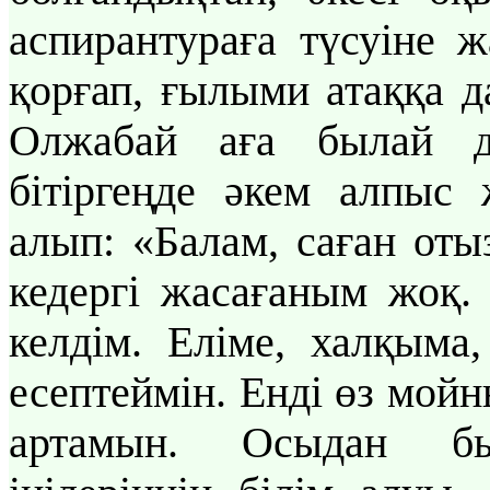
аспирантураға түсуіне 
қорғап, ғылыми атаққа д
Олжабай аға былай д
бітіргеңде әкем алпыс
алып: «Балам, саған оты
кедергі жасағаным жоқ. 
келдім. Еліме, халқыма,
есептеймін. Енді өз мой
артамын. Осыдан б