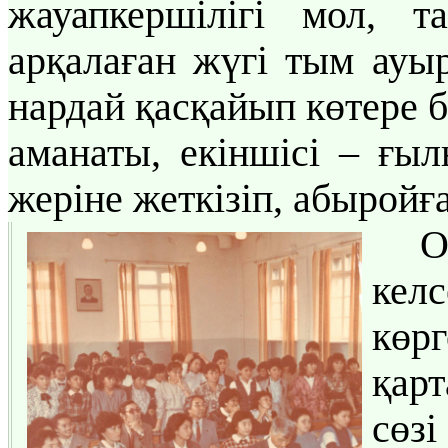
жауапкершілігі мол, т
арқалаған жүгі тым ауыр
нардай қасқайып көтере бі
аманаты, екіншісі – ғыл
жеріне жеткізіп, абыройға
О
кел
көр
қарт
сөз