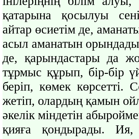
інілеріңнің білім алуы,
қатарына қосылуы сені
айтар өсиетім де, аманаты
асыл аманатын орындады, 
де, қарындастары да жоғ
тұрмыс құрып, бір-бір ү
беріп, көмек көрсетті. 
жетіп, олардың қамын ойл
әкелік міндетін абыройм
қияға қондырады. Ия,