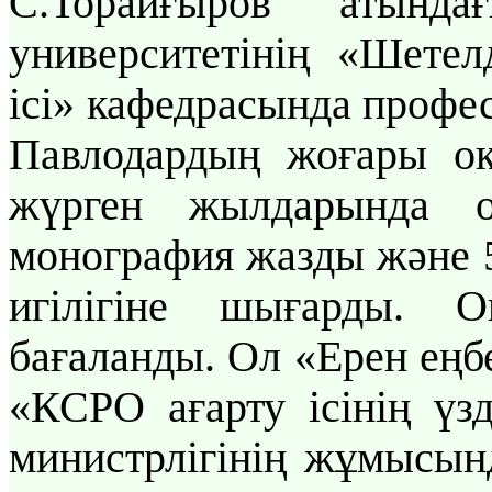
С.Торайғыров атында
университетінің «Шетел
ісі» кафедрасында профес
Павлодардың жоғары оқ
жүрген жылдарында 
монография жазды және 
игілігіне шығарды. 
бағаланды. Ол «Ерен еңбе
«КСРО ағарту ісінің үз
министрлігінің жұмысынд