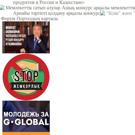
продуктов в России и Казахстане»
Мемлекеттік сатып алулар
Ашық конкурс арқылы мемлекеттік
Арнайы тәртіпті қолдану арқылы конкурс
"Білік" және
Форум
Порталдың картасы