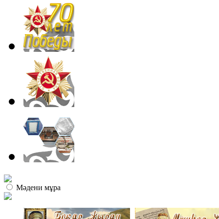
Мәдени мұра