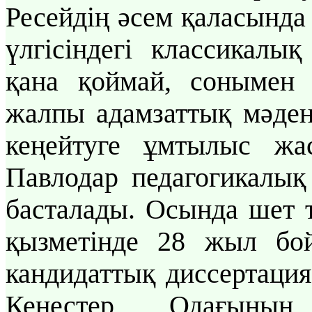
Ресейдің әсем қаласында
үлгісіндегі классикалы
қана қоймай, сонымен қ
жалпы адамзаттық мәден
кеңейтуге ұмтылыс жа
Павлодар педагогикалық
басталады. Осында шет т
қызметінде 28 жыл бо
кандидаттық диссертаци
Кеңестер Одағының