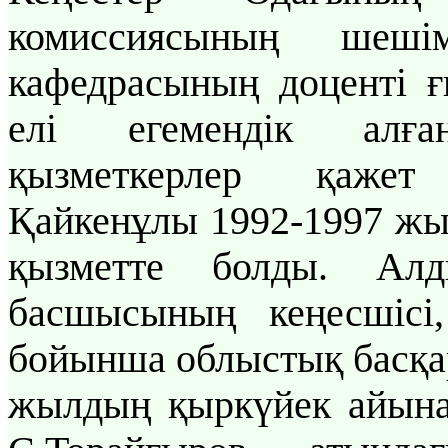
комиссиясының шеш
кафедрасының доценті ғ
елі егемендік алғ
қызметкерлер қажет
Қайкенұлы 1992-1997 жы
қызметте болды. Алд
басшысының кеңесшісі,
бойынша облыстық басқа
жылдың қыркүйек айынан 