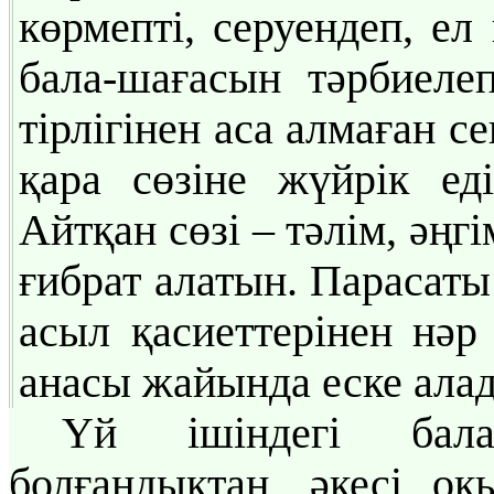
көрмепті, серуендеп, ел
бала-шағасын тәрбиеле
тірлігінен аса алмаған 
қара сөзіне жүйрік еді
Айтқан сөзі – тәлім, әңг
ғибрат алатын. Парасаты
асыл қасиеттерінен нәр 
анасы жайында еске ала
Үй ішіндегі бал
болғандықтан, әкесі оқ