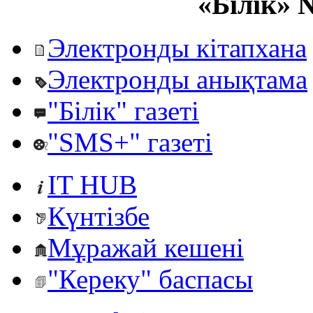
«Білік» 
Электронды кітапхана
Электронды анықтама
"Білік" газеті
"SMS+" газеті
IT HUB
Күнтізбе
Мұражай кешені
"Кереку" баспасы