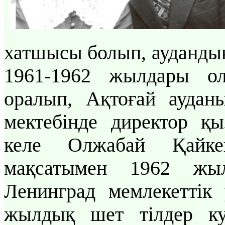
хатшысы болып, ауданды
1961-1962 жылдары ол
оралып, Ақтоғай аудан
мектебінде директор қы
келе Олжабай Қайкен
мақсатымен 1962 жы
Ленинград мемлекеттік 
жылдық шет тілдер ку