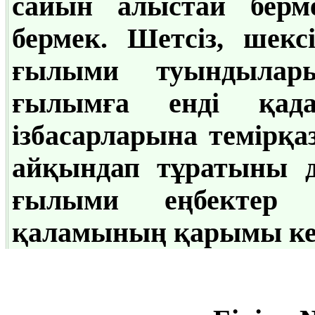
сайын алыстай берме
бермек. Шетсіз, шекс
ғылыми туындылар
ғылымға енді қад
ізбасарларына темірқа
айқындап тұратыны д
ғылыми еңбектер 
қаламының қарымы кемі