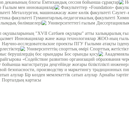
ion деканының блогы
Емтихандық сессия бойынша сұрақтар
Н
р
Ғылым мен инновациялар
Факультеттер
«Foundation» факуль
ьтеті
Металлургия, машинажасау және көлік факультеті
Cәулет–
етика факультеті
Гуманитарлық-педагогикалық факультеті
Химия
лымдық бөлімшелері
Университеттегі ғылым
Диссертациялық
теп оқушыларының "XVII Сатбаев оқулары" атты халықаралық ғ
қызмет
Инновациялар және жаңа технологиялар
ЖОО-ның ғылым
н
Научно-исследовательские проекты ПГУ
Ғылыми атақты ізден
ірлестіктер
Университеттің спорттық өмірі
Спорттық жетістікт
ыс берушілердің бос орындары
Бос орынды қосу
Академиялы
орайгырова
«Содействие развитию организаций образования чер
у бойынша магистратура деңгейінде жоғары біліктілікті инжене
вой безопасности, производству и маркетингу традиционных пи
атып алулар
Бір көзден мемлекеттік сатып алулар
Арнайы тәртіп
м
Порталдың картасы