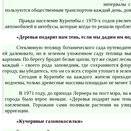
интервалы с
пользуются общественным транспортом каждый день, дово
Правда население Куритибы с 1970-х годов увелич
автомобилей и автобусы, которые когда-то решали проблем
«Деревья подарят нам тень, если мы дадим им во
Стеклянную теплицу ботанического сада путеводит
ей далековато, но в зеленом ухоженном саду теплица в
карпами. По берегу бродят белые цапли, тут же сидят лесны
каждый – своего рода заповедник, где сохраняются фло
городу, вы убедитесь, что он со всех сторон утопает в зел
Сегодня в Куритибе на каждого жителя приходи
водоемы, только древесные массивы площадью не менее 1
В 1971 году, до прихода Лернера на пост мэра, на
города было втрое меньше. «Деревья подарят нам тень
озеленения. Горожане сами поливали растения на ули
ирригации.
«Кучерявые газонокосилки»