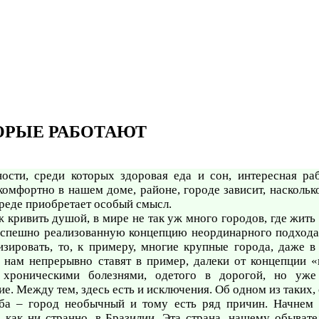
ТОРЫЕ РАБОТАЮТ
сти, среди которых здоровая еда и сон, интересная раб
комфортно в нашем доме, районе, городе зависит, наскольк
среде приобретает особый смысл.
ж кривить душой, в мире не так уж много городов, где жить
спешно реализованную концепцию неординарного подхода в
изировать, то, к примеру, многие крупные города, даже 
 нам непрерывно ставят в пример, далеки от концепции «
 хроническими болезнями, одетого в дорогой, но уж
. Между тем, здесь есть и исключения. Об одном из таких,
ба – город необычный и тому есть ряд причин. Начнем с
, как ни странно, в Бразилии. Эта страна, нашему обыват