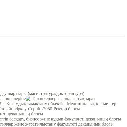
ау шарттары (магистратура/докторантура)
лапкерлеріне
Талапкерлерге арналған ақпарат
йі»
Қоғамдық тамақтану объектісі
Медициналық қызметтер
Онлайн тіркеу
Серпін-2050
Ректор блогы
ьтеті деканының блогы
ттік басқару, бизнес және құқық факультеті деканының блогы
гиялар және жаратылыстану факультеті деканының блогы