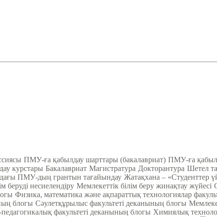
ссиясы
ПМУ-ға қабылдау шарттары (бакалавриат)
ПМУ-ға қабылд
ау курстары
Бакалавриат
Магистратура
Докторантура
Шетел та
ндағы ПМУ-дың грантын тағайындау
Жатақхана – «Студенттер ү
ім беруді несиелендіру
Мемлекеттік білім беру жинақтау жүйесі
логы
Физика, математика және ақпараттық технологиялар факул
ның блогы
Cәулетқұрылыс факультеті деканының блогы
Мемлеке
педагогикалық факультеті деканының блогы
Химиялық техноло