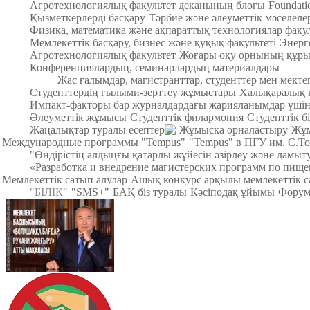
Агротехнологиялық факультет деканының блогы
Foundat
Қызметкерлерді басқару
Тәрбие және әлеуметтік мәселеле
Физика, математика және ақпараттық технологиялар факул
Мемлекеттік басқару, бизнес және құқық факультеті
Энерг
Агротехнологиялық факультет
Жоғары оқу орнының құры
Конференциялардың, семинарлардың материалдары
Жас ғалымдар, магистранттар, студенттер мен мек
Студенттердің ғылыми-зерттеу жұмыстары
Халықаралық 
Импакт-факторы бар журналдардағы жарияланымдар үші
Әлеуметтік жұмысы
Студенттік филармония
Студенттік б
Жаңалықтар туралы есептер
Жұмысқа орналастыру
Жұм
Международные программы "Tempus"
"Tempus" в ПГУ им. С.Т
"Өндірістің алдыңғы қатарлы жүйесін әзірлеу және дамыт
«Разработка и внедрение магистерских программ по пище
Мемлекеттік сатып алулар
Ашық конкурс арқылы мемлекеттік с
"БІЛІК"
"SMS+"
БАҚ біз туралы
Кәсіподақ ұйымы
Фору