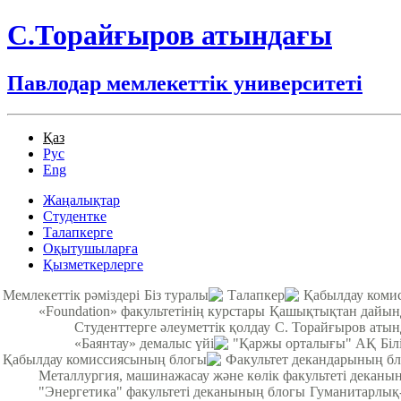
С.Торайғыров атындағы
Павлодар мемлекеттік университеті
Қаз
Рус
Eng
Жаңалықтар
Студентке
Талапкерге
Оқытушыларға
Қызметкерлерге
Мемлекеттік рәміздері
Біз туралы
Талапкер
Қабылдау коми
«Foundation» факультетінің курстары
Қашықтықтан дайынд
Студенттерге әлеуметтік қолдау
С. Торайғыров аты
«Баянтау» демалыс үйі
"Қаржы орталығы" АҚ
Біл
Қабылдау комиссиясының блогы
Факультет декандарының б
Металлургия, машинажасау және көлік факультеті деканы
"Энергетика" факультеті деканының блогы
Гуманитарлық-