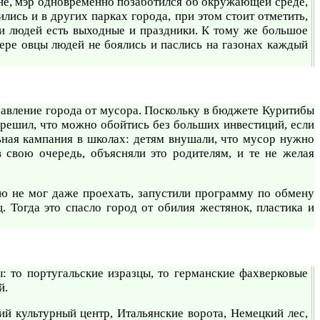
ине, мэр одновременно позаботился об окружающей среде,
ись и в других парках города, при этом стоит отметить,
 и людей есть выходные и праздники. К тому же большое
ере овцы людей не боялись и паслись на газонах каждый
авление города от мусора. Поскольку в бюджете Куритибы
р решил, что можно обойтись без больших инвестиций, если
ьная кампания в школах: детям внушали, что мусор нужно
 свою очередь, объясняли это родителям, и те не желая
ю не мог даже проехать, запустили программу по обмену
 Тогда это спасло город от обилия жестянок, пластика и
 то португальские изразцы, то германские фахверковые
й.
ий культурный центр, Итальянские ворота, Немецкий лес,