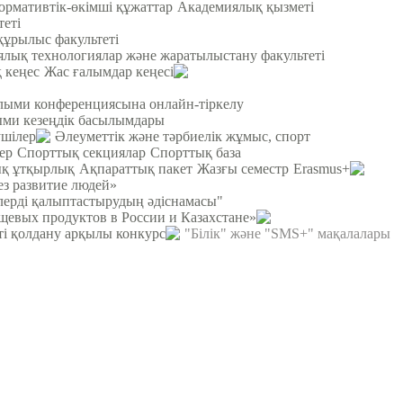
ормативтік-өкімші құжаттар
Академиялық қызметі
теті
құрылыс факультеті
лық технологиялар және жаратылыстану факультеті
 кеңес
Жас ғалымдар кеңесі
ылыми конференциясына онлайн-тіркелу
и кезеңдік басылымдары
ушілер
Әлеуметтік және тәрбиелік жұмыс, спорт
ер
Спорттық секциялар
Спорттық база
қ ұтқырлық
Ақпараттық пакет
Жазғы семестр
Erasmus+
ез развитие людей»
рлерді қалыптастырудың әдіснамасы"
щевых продуктов в России и Казахстане»
ті қолдану арқылы конкурс
"Білік" және "SMS+" мақалалары