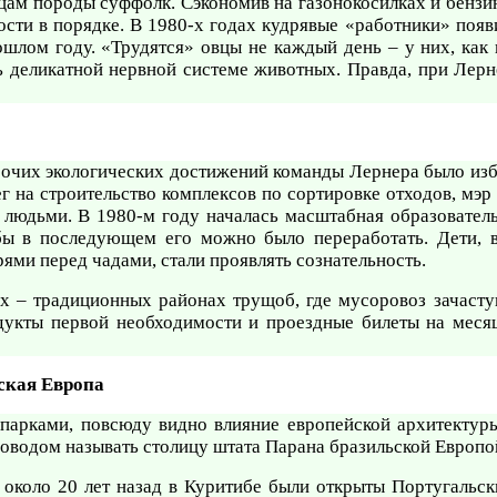
вцам породы суффолк. Сэкономив на газонокосилках и бенз
ти в порядке. В 1980-х годах кудрявые «работники» появил
ошлом году. «Трудятся» овцы не каждый день – у них, как
ь деликатной нервной системе животных. Правда, при Лерн
очих экологических достижений команды Лернера было изб
ег на строительство комплексов по сортировке отходов, мэ
 людьми. В 1980-м году началась масштабная образовател
обы в последующем его можно было переработать. Дети, в
рями перед чадами, стали проявлять сознательность.
х – традиционных районах трущоб, где мусоровоз зачасту
укты первой необходимости и проездные билеты на месяц.
ская Европа
арками, повсюду видно влияние европейской архитектуры:
поводом называть столицу штата Парана бразильской Европо
 около 20 лет назад в Куритибе были открыты Португальск