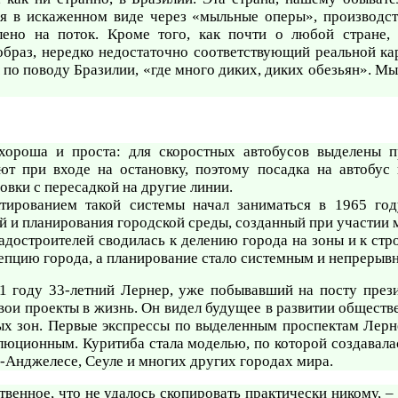
я в искаженном виде через «мыльные оперы», производс
лено на поток. Кроме того, как почти о любой стране,
браз, нередко недостаточно соответствующий реальной ка
 по поводу Бразилии, «где много диких, диких обезьян». М
хороша и проста: для скоростных автобусов выделены п
т при входе на остановку, поэтому посадка на автобус 
новки с пересадкой на другие линии.
тированием такой системы начал заниматься в 1965 год
й и планирования городской среды, созданный при участии
радостроителей сводилась к делению города на зоны и к стр
пцию города, а планирование стало системным и непрерыв
1 году 33-летний Лернер, уже побывавший на посту прези
вои проекты в жизнь. Он видел будущее в развитии общест
х зон. Первые экспрессы по выделенным проспектам Лерне
люционным. Куритиба стала моделью, по которой создавалас
-Анджелесе, Сеуле и многих других городах мира.
твенное, что не удалось скопировать практически никому, – 