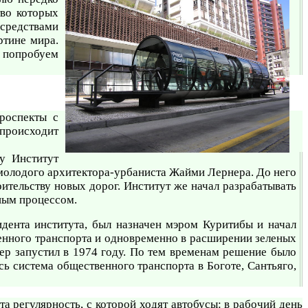
тво которых
 средствами
ртине мира.
ы попробуем
роспекты с
происходит
у Институт
 молодого архитектора-урбаниста Жайми Лернера. До него
оительству новых дорог. Институт же начал разрабатывать
ным процессом.
дента института, был назначен мэром Куритибы и начал
венного транспорта и одновременно в расширении зеленых
р запустил в 1974 году. По тем временам решение было
ь система общественного транспорта в Боготе, Сантьяго,
та регулярность, с которой ходят автобусы: в рабочий день