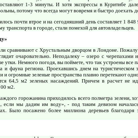
оставляют 1-3 минуты. И хотя экспрессы в Куритибе дале
льны, потому что всегда могут вовремя и быстро доехать д
илось почти втрое и на сегодняшний день составляет 1 848
у транспорта в городе, стали помехой для автовладельцев.
ду»
ели сравнивают с Хрустальным дворцом в Лондоне. Пожалу
ыглядит очаровательно. Неподалеку – озеро с черепахами
е утки. Немного погодя, вы поймете, что так устроены все п
ра и фауна региона. Проехавшись днем на туристическом 
ени и огромные зеленые пространства плавно перетекают одно
тся 64,5 м2 зеленых насаждений. Причем в расчет не ид
00 м2.
 каждого горожанина приходилось всего полметра зелени, хо
, если мы дадим им воду», - под таким девизом началас
цах. Было посажено более миллиона деревьев благодаря 