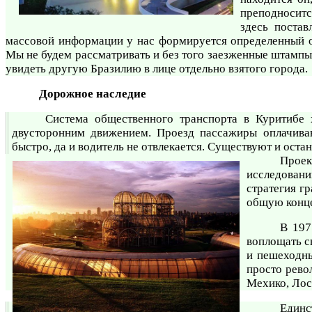
преподноситс
здесь постав
массовой информации у нас формируется определенный о
Мы не будем рассматривать и без того заезженные штампы
увидеть другую Бразилию в лице отдельно взятого города.
Дорожное наследие
Система общественного транспорта в Куритибе 
двусторонним движением. Проезд пассажиры оплачиваю
быстро, да и водитель не отвлекается. Существуют и оста
Проек
исследовани
стратегия г
общую конце
В 197
воплощать с
и пешеходны
просто рево
Мехико, Лос
Единс