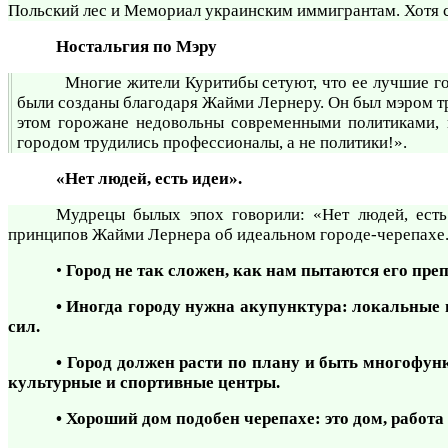
Польский лес и Мемориал украинским иммигрантам. Хотя с
Ностальгия по Мэру
Многие жители Куритибы сетуют, что ее лучшие го
были созданы благодаря Жайми Лернеру. Он был мэром три
этом горожане недовольны современными политиками, 
городом трудились профессионалы, а не политики!».
«Нет людей, есть идеи».
Мудрецы былых эпох говорили: «Нет людей, есть
принципов Жайми Лернера об идеальном городе-черепахе
•
Город не так сложен, как нам пытаются его пре
• Иногда городу нужна акупунктура: локальные
сил.
• Город должен расти по плану и быть многофун
культурные и спортивные центры.
• Хороший дом подобен черепахе: это дом, работа