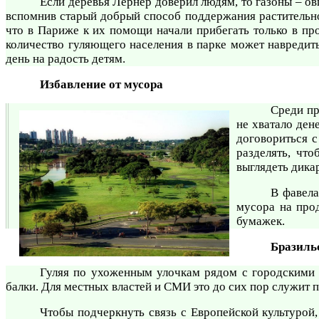
Если деревья Лернер доверил людям, то газоны – о
вспомнив старый добрый способ поддержания растительнос
что в Париже к их помощи начали прибегать только в пр
количество гуляющего населения в парке может навредит
день на радость детям.
Избавление от мусора
Среди пр
не хватало ден
договориться с
разделять, чт
выглядеть дика
В фавела
мусора на прод
бумажек.
Бразиль
Гуляя по ухоженным улочкам рядом с городскими п
балки. Для местных властей и СМИ это до сих пор служит 
Чтобы подчеркнуть связь с Европейской культурой,