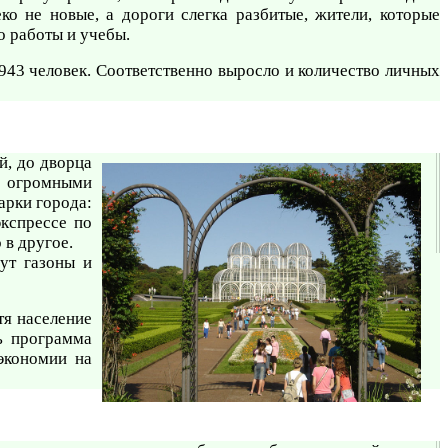
ко не новые, а дороги слегка разбитые, жители, которые
о работы и учебы.
 943 человек. Соответственно выросло и количество личных
й, до дворца
 и огромными
арки города:
экспрессе по
 в другое.
ут газоны и
тя население
ь программа
экономии на