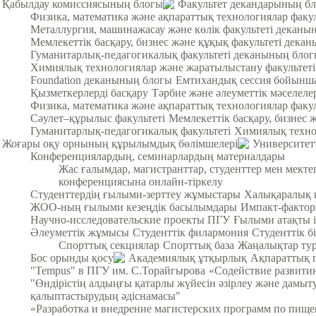
Қабылдау комиссиясының блогы
Факультет декандарының б
Физика, математика және ақпараттық технологиялар факу
Металлургия, машинажасау және көлік факультеті деканы
Мемлекеттік басқару, бизнес және құқық факультеті дека
Гуманитарлық-педагогикалық факультеті деканының бло
Химиялық технологиялар және жаратылыстану факультет
Foundation деканының блогы
Емтихандық сессия бойынша
Қызметкерлерді басқару
Тәрбие және әлеуметтік мәселеле
Физика, математика және ақпараттық технологиялар факул
Cәулет–құрылыс факультеті
Мемлекеттік басқару, бизнес 
Гуманитарлық-педагогикалық факультеті
Химиялық техно
Жоғары оқу орнының құрылымдық бөлімшелері
Университет
Конференциялардың, семинарлардың материалдары
Жас ғалымдар, магистранттар, студенттер мен мек
конференциясына онлайн-тіркелу
Студенттердің ғылыми-зерттеу жұмыстары
Халықаралық 
ЖОО-ның ғылыми кезеңдік басылымдары
Импакт-фактор
Научно-исследовательские проекты ПГУ
Ғылыми атақты і
Әлеуметтік жұмысы
Студенттік филармония
Студенттік б
Спорттық секциялар
Спорттық база
Жаңалықтар тур
Бос орынды қосу
Академиялық ұтқырлық
Ақпараттық 
"Tempus" в ПГУ им. С.Торайгырова
«Содействие развитию
"Өндірістің алдыңғы қатарлы жүйесін әзірлеу және дамыт
қалыптастырудың әдіснамасы"
«Разработка и внедрение магистерских программ по пищ