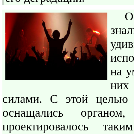
О
знал
уд
исп
на у
них
силами. С этой целью 
оснащались органо
проектировалось таки