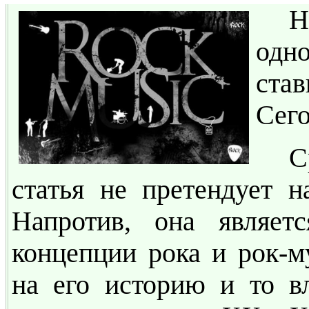
Н
одн
ста
Сего
С
статья не претендует н
Напротив, она являет
концепции рока и рок-м
на его историю и то вл