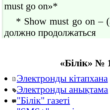
must go on»*
* Show must go on – (
должно продолжаться
«Білік» № 
Электронды кітапхана
Электронды анықтама
"Білік" газеті