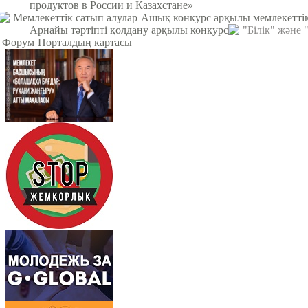
продуктов в России и Казахстане»
Мемлекеттік сатып алулар
Ашық конкурс арқылы мемлекеттік
Арнайы тәртіпті қолдану арқылы конкурс
"Білік" және
Форум
Порталдың картасы