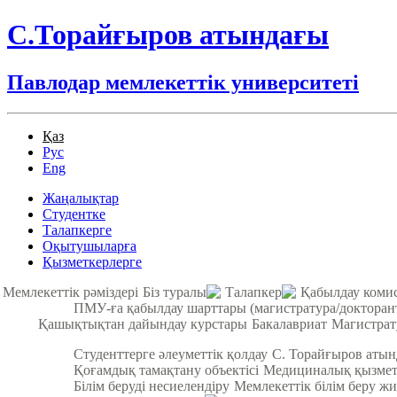
С.Торайғыров атындағы
Павлодар мемлекеттік университеті
Қаз
Рус
Eng
Жаңалықтар
Студентке
Талапкерге
Оқытушыларға
Қызметкерлерге
Мемлекеттік рәміздері
Біз туралы
Талапкер
Қабылдау коми
ПМУ-ға қабылдау шарттары (магистратура/докторан
Қашықтықтан дайындау курстары
Бакалавриат
Магистрат
Студенттерге әлеуметтік қолдау
С. Торайғыров аты
Қоғамдық тамақтану объектісі
Медициналық қызмет
Білім беруді несиелендіру
Мемлекеттік білім беру жи