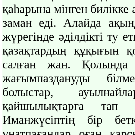
қаһарына мінген билікке
заман еді. Алайда ақын
жүрегінде әділдікті ту 
қазақтардың құқығын қ
салған жан. Қолында 
жағымпаздануды білм
болыстар, ауылнайл
қайшылықтарға тап 
Иманжүсіптің бір бе
ұнатпағандар оған қарс