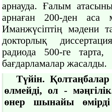
арнауда. Ғалым атасы
арнаған 200-ден аса 
Иманжүсіптің мәдени т
докторлық диссертаци
радиода 500-ге тарта,
бағдарламалар жасалды.
Түйін. Қолтаңбала
өлмейді, ол - мәңгіл
өнер шынайы өмірді 