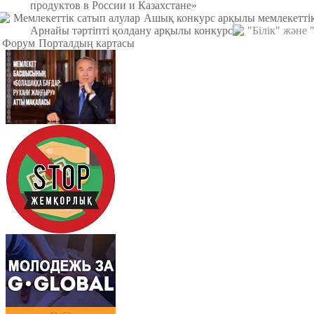
продуктов в России и Казахстане»
Мемлекеттік сатып алулар
Ашық конкурс арқылы мемлекеттік
Арнайы тәртіпті қолдану арқылы конкурс
"Білік" және
Форум
Порталдың картасы