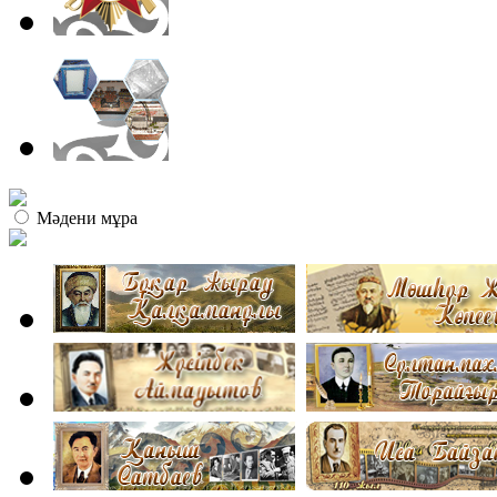
Мәдени мұра