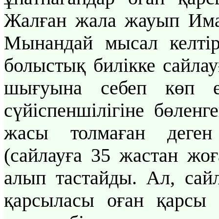
Жалған жала жауып Иман
Мынандай мысал келті
болыстық билікке сайла
шығуына себеп көп е
сүйіспеншілігіне бөленг
жасы толмаған деген
(сайлауға 35 жастан жоғ
алып тастайды. Ал, сайл
қарсыласы оған қарсы 