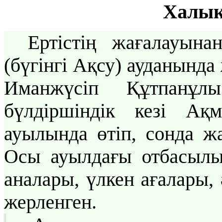
Халық
Ертістің жағалауына
(бүгінгі Ақсу) ауданында 
Иманжүсіп Құтпанұл
бүлдіршіндік кезі А
ауылында өтіп, сонда ж
Осы ауылдағы отбасылық
аналары, үлкен ағалары,
жерленген.