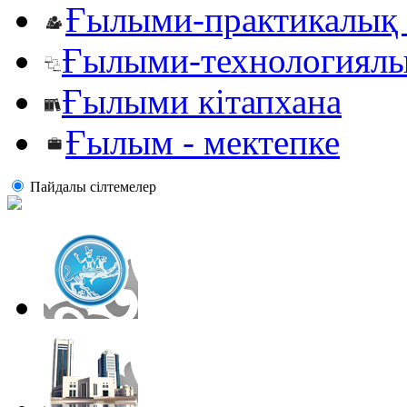
Ғылыми-практикалық 
Ғылыми-технологиялы
Ғылыми кітапхана
Ғылым - мектепке
Пайдалы сiлтемелер