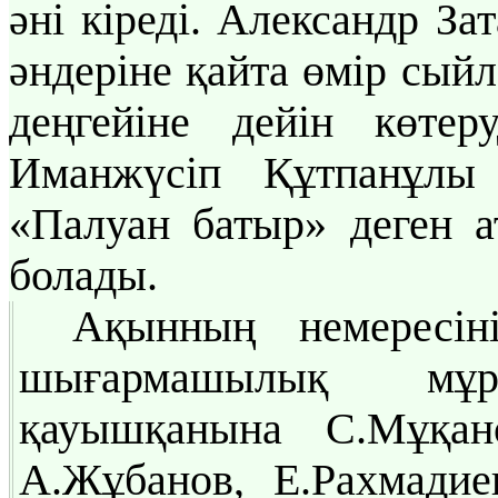
әні кіреді. Александр За
әндеріне қайта өмір сый
деңгейіне дейін көтер
Иманжүсіп Құтпанұлы
«Палуан батыр» деген а
болады.
Ақынның немересін
шығармашылық мұ
қауышқанына С.Мұқано
А.Жұбанов, Е.Рахмади