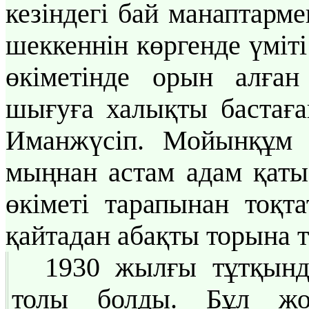
кезіндегі бай манаптарм
шеккеннін көргенде үміт
өкіметінде орын алған
шығуға халықты бастаға
Иманжүсіп. Мойынқұм ө
мыңнан астам адам қатыс
өкіметі тарапынан тоқт
қайтадан абақты торына 
1930 жылғы тұтқынд
толы болды. Бұл жо