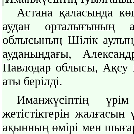
Астана қаласында к
аудан орталығының а
облысының Шілік аулын
ауданындағы, Александ
Павлодар облысы, Ақсу 
аты берілді.
Иманжүсіптің үр
жетістіктерін жалғасын 
ақынның өмірі мен шыға