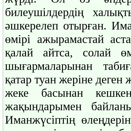
билеушілдердің халық
әшкерелеп отырған. И
өмірі ажырамастай аст
қалай айтса, солай ө
шығармаларынан таби
қатар туан жеріне деген
жеке басынан кешкен
жақындарымен байлан
Иманжүсіптің өлеңдерін