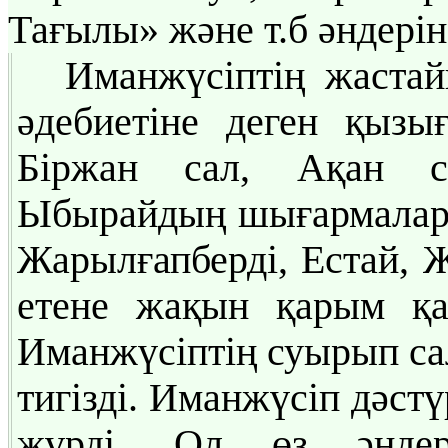
Тағылы» және т.б әндерін
Иманжүсіптің жастай
әдебиетіне деген қыз
Біржан сал, Ақан с
Ыбырайдың шығармалары
Жарылғапберді, Естай, 
етене жақын қарым қа
Иманжүсіптің суырып сал
тигізді. Иманжүсіп дәст
жүрді. Ол өз әндер