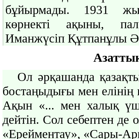
бұйырмады. 1931 жы
көрнекті ақыны, па
Иманжүсіп Құтпанұлы Әу
Азатты
Ол әрқашанда қазақт
бостаңыдығы мен елінің 
Ақын «... мен халық ү
дейтін. Сол себептен де 
«Ерейментау», «Сары-Ар