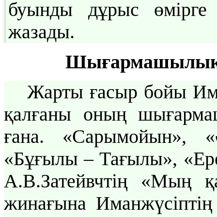
буынды дұрыс өмірге 
жазады.
Шығармашылық 
Жарты ғасыр бойы Има
қалғаны оның шығарм
ғана. «Сарымойын», «
«Бұғылы – Тағылы», «Ере
А.В.Затейвчтің «Мың қ
жинағына Иманжүсіптің 