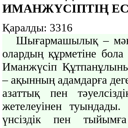
ИМАНЖҮСІПТІҢ ЕС
Қаралды: 3316
Шығармашылық – мәңг
олардың құрметіне бола 
Иманжүсіп Құтпанұлы
– ақынның адамдарға дег
азаттық пен тәуелсізд
жетелеуінен туындады.
үнсіздік пен тыйымға