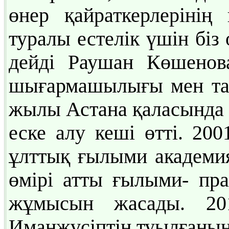
өнер қайраткерлерінің
туралы естелік үшін біз
дейді Раушан Көшенов
шығармашылығы мен тағ
жылы Астана қаласынд
еске алу кеші өтті. 2
ұлттық ғылыми академи
өмірі атты ғылыми- пр
жұмысын жасады. 20
Иманжүсіптің туылғанына