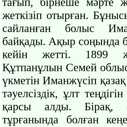
тағып, бірнеше мәрте 
жеткізіп отырған. Бұныс
сайланған болыс Има
байқады. Ақыр соңында б
кейін жетті. 1899 
Құтпанұлын Семей облыс
үкметін Иманжүсіп қазақ
тәуелсіздік, ұлт теңдігі
қарсы алды. Бірақ,
тұрғанында болған кеңе