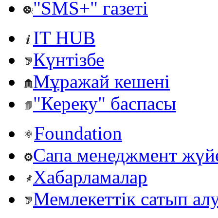
"SMS+" газеті
IT HUB
Күнтізбе
Мұражай кешені
"Кереку" баспасы
Foundation
Сапа менеджмент жүй
Хабарламалар
Мемлекеттік сатып ал