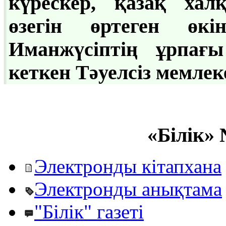
күрескер, қазақ ха
өзегін өртеген өкі
Иманжүсіптің ұрпағ
кеткен Тәуелсіз мемлек
«Білік» 
Электронды кітапхана
Электронды анықтама
"Білік" газеті