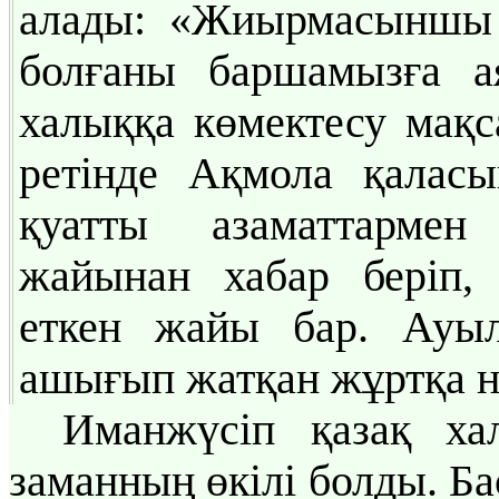
алады: «Жиырмасыншы
болғаны баршамызға 
халыққа көмектесу мақ
ретінде Ақмола қаласы
қуатты азаматтармен
жайынан хабар беріп,
еткен жайы бар. Ауы
ашығып жатқан жұртқа нан
Иманжүсіп қазақ хал
заманның өкілі болды. Б