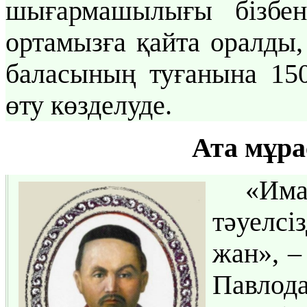
шығармашылығы бізбен 
ортамызға қайта оралды,
баласының туғанына 15
өту көзделуде.
Ата мұра
«Им
тәуелсі
жан», –
Павлода