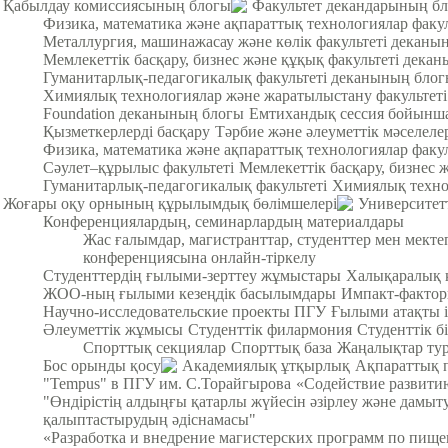
Қабылдау комиссиясының блогы
Факультет декандарының б
Физика, математика және ақпараттық технологиялар факу
Металлургия, машинажасау және көлік факультеті деканы
Мемлекеттік басқару, бизнес және құқық факультеті дека
Гуманитарлық-педагогикалық факультеті деканының бло
Химиялық технологиялар және жаратылыстану факультет
Foundation деканының блогы
Емтихандық сессия бойынша
Қызметкерлерді басқару
Тәрбие және әлеуметтік мәселеле
Физика, математика және ақпараттық технологиялар факул
Cәулет–құрылыс факультеті
Мемлекеттік басқару, бизнес 
Гуманитарлық-педагогикалық факультеті
Химиялық техно
Жоғары оқу орнының құрылымдық бөлімшелері
Университет
Конференциялардың, семинарлардың материалдары
Жас ғалымдар, магистранттар, студенттер мен мек
конференциясына онлайн-тіркелу
Студенттердің ғылыми-зерттеу жұмыстары
Халықаралық 
ЖОО-ның ғылыми кезеңдік басылымдары
Импакт-фактор
Научно-исследовательские проекты ПГУ
Ғылыми атақты і
Әлеуметтік жұмысы
Студенттік филармония
Студенттік б
Спорттық секциялар
Спорттық база
Жаңалықтар тур
Бос орынды қосу
Академиялық ұтқырлық
Ақпараттық 
"Tempus" в ПГУ им. С.Торайгырова
«Содействие развитию
"Өндірістің алдыңғы қатарлы жүйесін әзірлеу және дамыт
қалыптастырудың әдіснамасы"
«Разработка и внедрение магистерских программ по пищ