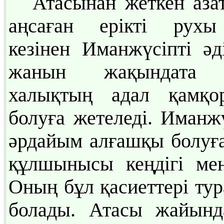
Атасынан жеткен аза
аңсаған ерікті рухы
кезінен Иманжүсіпті әд
жанын жақындата т
халықтың адал қамқо
болуға жетеледі. Иманж
әрдайым алғашқы болуға
құлшынысы кеңдігі мен
Оның бұл қасиеттері тур
болады. Атасы жайынд