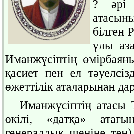
? әрі 
атасы
білген 
ұлы аз
Иманжүсіптің өмірбаяны
қасиет пен ел тәуелсізд
өжеттілік аталарынан да
Иманжүсіптің атасы 
өкілі, «датқа» атағы
генералдық шеніне тең)