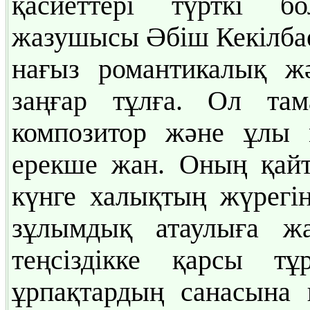
қасиеттері түрткі б
жазушысы Әбіш Кекілбае
нағыз романтикалық ж
заңғар тұлға. Ол та
композитор және ұлы 
ерекше жан. Оның қайта
күнге халықтың жүрегін
зұлымдық атаулыға жа
теңсіздікке қарсы т
ұрпақтардың санасына 