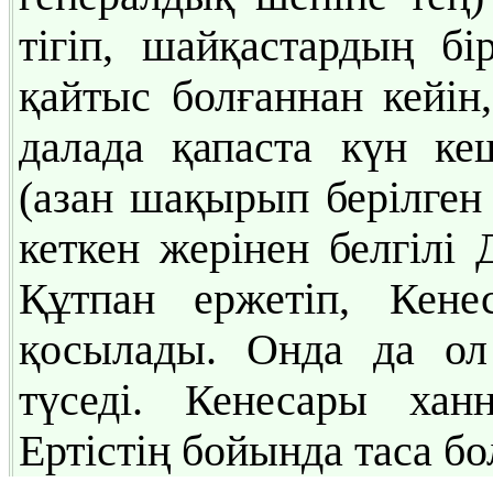
тігіп, шайқастардың бі
қайтыс болғаннан кейін,
далада қапаста күн ке
(азан шақырып берілген 
кеткен жерінен белгілі
Құтпан ержетіп, Кен
қосылады. Онда да ол 
түседі. Кенесары хан
Ертістің бойында таса бо