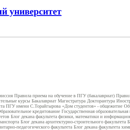
ый университет
миссия
Правила приема на обучение в ПГУ (бакалавриат)
Правил
тельные курсы
Бакалавриат
Магистратура
Докторантура
Иност
нта ПГУ имени С.Торайгырова
«Дом студентов» - общежитие
Об
бразовательное кредитование
Государственная образовательная
тетов
Блог декана факультета физики, математики и информаци
ранспорта
Блог декана архитектурно-строительного факультета
Б
нитарно-педагогического факультета
Блог декана факультета хим