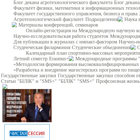
Блог декана агротехнологического факультета
Блог декана
Факультет физики, математики и информационных техно
Факультет государственного управления, бизнеса и права
Агротехнологический факультет
Подразделения
Наука 
Материалы конференций, семинаров
Онлайн-регистрация на Международную научную кон
Научно-исследовательская работа студентов
Международна
Для публикации в журналах с импакт-фактором
Научно-и
Студенческая филармония
Студенческие объединения
С
Календарный план спортивно-массовых мероприят
Летний семестр
Erasmus+
Международные программы 
«Методология формирования высококвалифицированных ин
«Разработка и внедрение магистерских программ по пище
Государственные закупки
Государственные закупки способом о
Статьи "БІЛІК" и "SMS+"
"БІЛІК"
"SMS+"
Профсоюзная жизнь