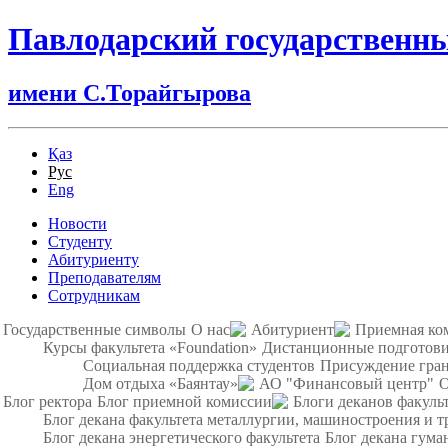
Павлодарский государственн
имени С.Торайгырова
Қаз
Рус
Eng
Новости
Студенту
Абитуриенту
Преподавателям
Сотрудникам
Государственные символы
О нас
Абитуриент
Приемная ко
Курсы факультета «Foundation»
Дистанционные подготови
Социальная поддержка студентов
Присуждение гра
Дом отдыха «Баянтау»
АО "Финансовый центр"
О
Блог ректора
Блог приемной комиссии
Блоги деканов факуль
Блог декана факультета металлургии, машиностроения и т
Блог декана энергетического факультета
Блог декана гума