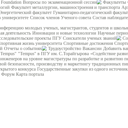
 Foundation
Вопросы по экзаменационной сессии
Факультеты
логий
Факультет металлургии, машиностроения и транспорта
Ар
Энергетический факультет
Гуманитарно-педагогический факульт
в университете
Список членов Ученого совета
Состав наблюдате
ференцию молодых ученых, магистрантов, студентов и школьни
я деятельность
Инновации и новые технологии
Научные перио
сследовательские проекты ПГУ
Соискатели ученых званий
Со
портивная жизнь университета
Спортивные достижения
Спорт
ий
Отчеты о событиях
Трудоустройство
Вакансии
Добавить ва
"Tempus"
"Tempus" в ПГУ им. С.Торайгырова
«Содействие разви
женеров на уровне магистратуры по разработке и развитию п
вой безопасности, производству и маркетингу традиционных пи
ткрытого конкурса
Государственные закупки из одного источник
Форум
Карта портала