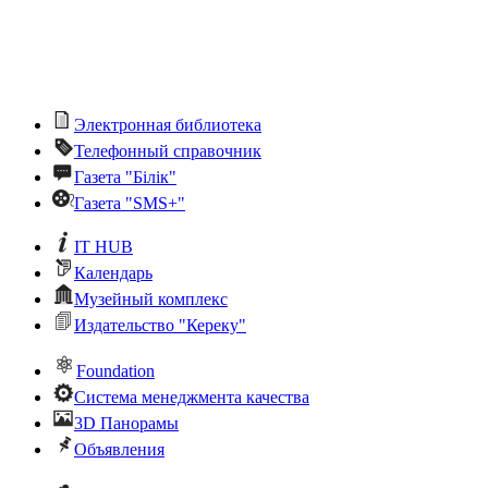
Электронная библиотека
Телефонный справочник
Газета "Білік"
Газета "SMS+"
IT HUB
Календарь
Музейный комплекс
Издательство "Кереку"
Foundation
Система менеджмента качества
3D Панорамы
Объявления