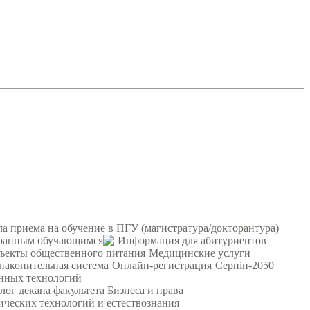
а приема на обучение в ПГУ (магистратура/докторантура)
ранным обучающимся
Информация для абитуриентов
ъекты общественного питания
Медицинские услуги
 накопительная система
Онлайн-регистрация
Серпін-2050
онных технологий
лог декана факультета Бизнеса и права
ических технологий и естествознания