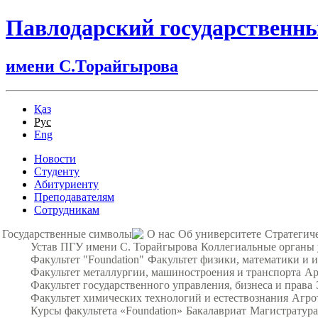
Павлодарский государственн
имени С.Торайгырова
Қаз
Рус
Eng
Новости
Студенту
Абитуриенту
Преподавателям
Сотрудникам
Государственные символы
О нас
Об университете
Стратегич
Устав ПГУ имени С. Торайгырова
Коллегиальные органы
Факультет "Foundation"
Факультет физики, математики и
Факультет металлургии, машиностроения и транспорта
Ар
Факультет государственного управления, бизнеса и права
Факультет химических технологий и естествознания
Агро
Курсы факультета «Foundation»
Бакалавриат
Магистратура