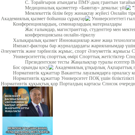
С. Торайғыров атындағы ПМУ-дың грантын тағайы
Медициналық қызметтер
«Баянтау» демалыс үйі
"
Мемлекеттік білім беру жинақтау жүйесі
Онлайн тір
Академиялық қызмет бойынша сұрақтар
Университеттегі ғы
Конференциялардың, семинарлардың материалдары
Жас ғалымдар, магистранттар, студенттер мен мек
конференциясына онлайн-тіркелу
Халықаралық қызмет
Инновациялар және жаңа технологи
Импакт-факторы бар журналдардағы жарияланымдар үші
Әлеуметтік және тәрбиелік жұмыс, спорт
Әлеуметтік жұмысы
С
Университеттің спорттық өмірі
Спорттық жетістіктер
Спо
Президентские тесты
Жаңалықтар туралы есептер
В
Бос орынды қосу
Академиялық ұтқырлық
Ақпараттық 
Нормативтік құжаттар
Вакантты лауазымдарға орналасу к
Нормативтік құжаттар
Университет ПОҚ үшін біліктілікті
Нормативтік құқықтық қор
Порталдың картасы
Список очередн