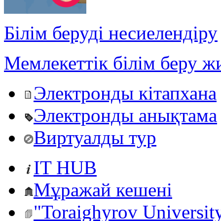
Білім беруді несиелендіру
Мемлекеттік білім беру ж
Электронды кітапхана
Электронды анықтама
Виртуалды тур
IT HUB
Мұражай кешені
"Toraighyrov Universit