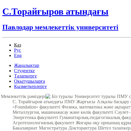
С.Торайғыров атындағы
Павлодар мемлекеттік университеті
Қаз
Рус
Eng
Жаңалықтар
Студентке
Талапкерге
Оқытушыларға
Қызметкерлерге
Мемлекеттік рәміздері
Біз туралы
Университет туралы
ПМУ с
С. Торайғыров атындағы ПМУ Жарғысы
Алқалы басқару
«Foundation» факультеті
Физика, математика және ақпарат
Металлургия, машинажасау және көлік факультеті
Cәулет–
Энергетика факультеті
Гуманитарлық-педагогикалық факу
Агротехнологиялық факультет
Жоғары оқу орнының құры
Бакалавриат
Магистратура
Докторантура
Шетел талапкер