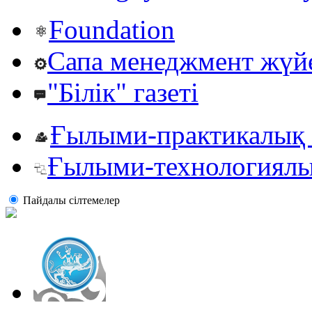
Foundation
Сапа менеджмент жүй
"Білік" газеті
Ғылыми-практикалық 
Ғылыми-технологиялы
Пайдалы сiлтемелер