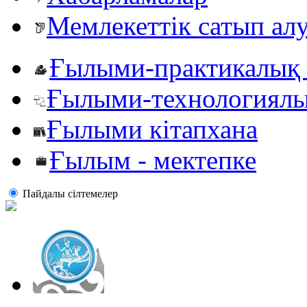
Мемлекеттік сатып ал
Ғылыми-практикалық 
Ғылыми-технологиялы
Ғылыми кітапхана
Ғылым - мектепке
Пайдалы сiлтемелер