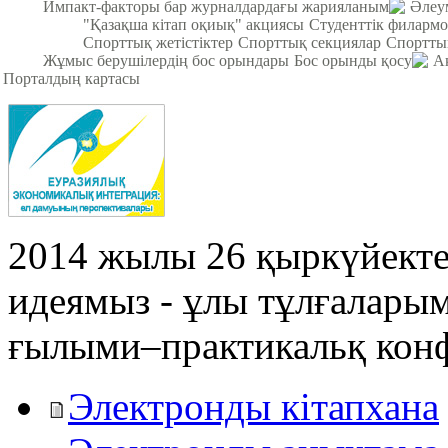
Импакт-факторы бар журналдардағы жарияланым
Әлеум
"Қазақша кітап оқиық" акциясы
Студенттік филарм
Спорттық жетістіктер
Спорттық секциялар
Спортты
Жұмыс берушілердің бос орындары
Бос орынды қосу
А
Порталдың картасы
2014 жылы 26 қыркүйекте
идеямыз - ұлы тұлғалары
ғылыми–практикальқ конф
Электронды кітапхана