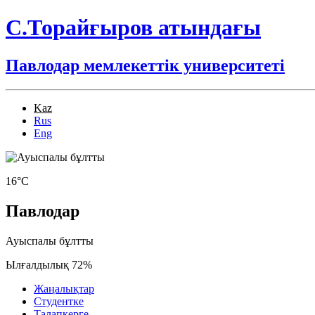
С.Торайғыров атындағы
Павлодар мемлекеттік университеті
Kaz
Rus
Eng
16°C
Павлодар
Ауыспалы бұлтты
Ылғалдылық 72%
Жаңалықтар
Студентке
Талапкерге