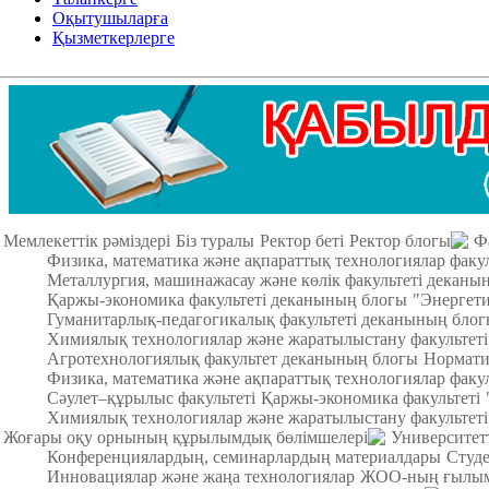
Оқытушыларға
Қызметкерлерге
Мемлекеттік рәміздері
Біз туралы
Ректор беті
Ректор блогы
Ф
Физика, математика және ақпараттық технологиялар факу
Металлургия, машинажасау және көлік факультеті деканы
Қаржы-экономика факультеті деканының блогы
"Энергети
Гуманитарлық-педагогикалық факультеті деканының бло
Химиялық технологиялар және жаратылыстану факультет
Агротехнологиялық факультет деканының блогы
Нормати
Физика, математика және ақпараттық технологиялар факул
Cәулет–құрылыс факультеті
Қаржы-экономика факультеті
Химиялық технологиялар және жаратылыстану факультеті
Жоғары оқу орнының құрылымдық бөлімшелері
Университет
Конференциялардың, семинарлардың материалдары
Студ
Инновациялар және жаңа технологиялар
ЖОО-ның ғылыми