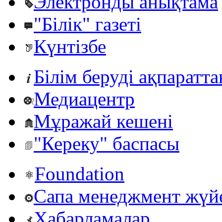
Электронды анықтама
"Білік" газеті
Күнтізбе
Білім беруді ақпаратт
Медиацентр
Мұражай кешені
"Кереку" баспасы
Foundation
Сапа менеджмент жүй
Хабарламалар