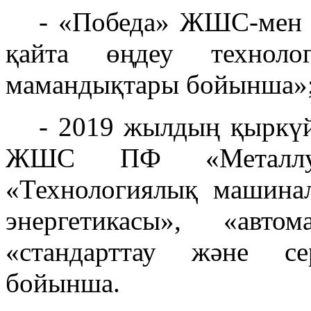
- «Победа» ЖШС-мен 
қайта өңдеу техноло
мамандықтары бойынша»
- 2019 жылдың қыркүй
ЖШС ПФ «Металлур
«Технологиялық машина
энергетикасы», «авто
«стандарттау және се
бойынша.