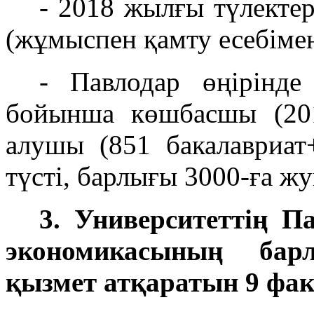
- 2018 жылғы түлекте
(жұмыспен қамту есебіме
- Павлодар өңірінде
бойынша көшбасшы (20
алушы (851 бакалавриат
түсті, барлығы 3000-ға жу
3. Университеттің П
экономикасының ба
қызмет атқаратын 9 факу