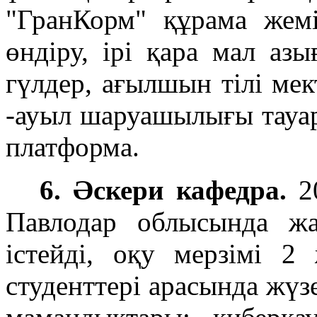
"ГранКорм" құрама жемі
өндіру, ірі қара мал аз
гүлдер, ағылшын тілі мект
-ауыл шаруашылығы тауар
платформа.
6. Әскери кафедра.
20
Павлодар облысында ж
істейді, оқу мерзімі 2
студенттері арасында жүз