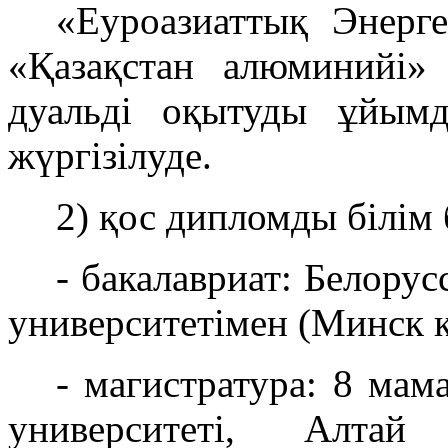
«Еуроазиаттық Энерг
«Қазақстан алюминийі»
дуальді оқытуды ұйымд
жүргізілуде.
2) қос дипломды білім
- бакалавриат: Белору
университетімен (Минск қ
- магистратура: 8 ма
университеті, Алтай 