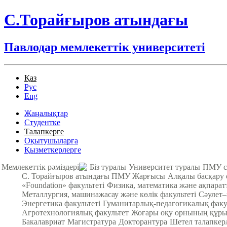
С.Торайғыров атындағы
Павлодар мемлекеттік университеті
Қаз
Рус
Eng
Жаңалықтар
Студентке
Талапкерге
Оқытушыларға
Қызметкерлерге
Мемлекеттік рәміздері
Біз туралы
Университет туралы
ПМУ с
С. Торайғыров атындағы ПМУ Жарғысы
Алқалы басқару
«Foundation» факультеті
Физика, математика және ақпарат
Металлургия, машинажасау және көлік факультеті
Cәулет–
Энергетика факультеті
Гуманитарлық-педагогикалық факу
Агротехнологиялық факультет
Жоғары оқу орнының құры
Бакалавриат
Магистратура
Докторантура
Шетел талапкер