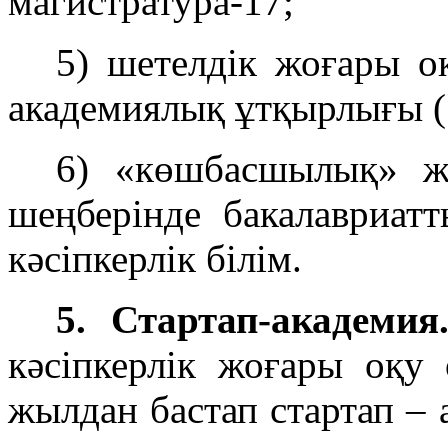
магистратура-17;
5) шетелдік жоғары о
академиялық ұтқырлығы (1
6) «көшбасшылық» жә
шеңберінде бакалавриат
кәсіпкерлік білім.
5. Стартап-академия
кәсіпкерлік жоғары оқу
жылдан бастап стартап – 