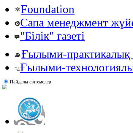
Foundation
Сапа менеджмент жүй
"Білік" газеті
Ғылыми-практикалық 
Ғылыми-технологиялы
Пайдалы сiлтемелер