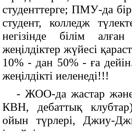
студенттерге; ПМУ-да бір
студент, колледж түлект
негізінде білім алға
жеңілдіктер жүйесі қарас
10% - дан 50% - ға дейін
жеңілдікті иеленеді!!!
- ЖОО-да жастар және
КВН, дебаттық клубтар
ойын түрлері, Джиу-Дж