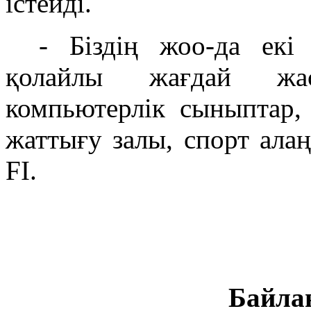
істейді.
- Біздің жоо-да екі
қолайлы жағдай жас
компьютерлік сыныптар, 
жаттығу залы, спорт алаң
FI.
Байлан