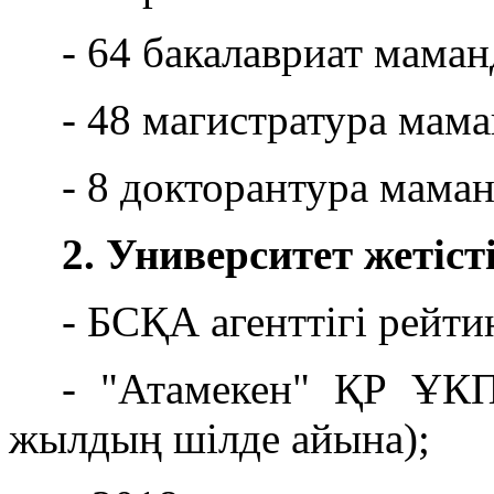
- 64 бакалавриат мама
- 48 магистратура мам
- 8 докторантура мама
2. Университет жетіст
- БСҚА агенттігі рейти
- "Атамекен" ҚР ҰКП
жылдың шілде айына);