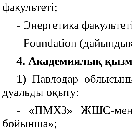
факультеті;
- Энергетика факультеті
- Foundation (дайындық
4. Академиялық қызме
1) Павлодар облысын
дуальды оқыту:
- «ПМХЗ» ЖШС-мен 
бойынша»;