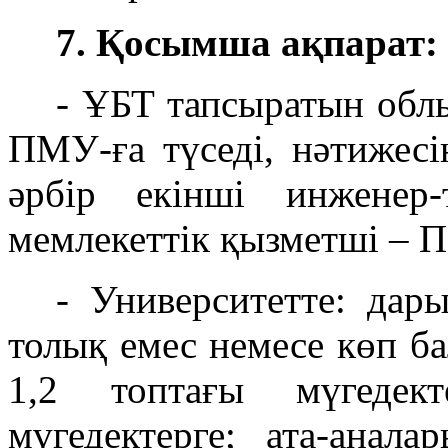
7. Қосымша ақпарат:
- ҰБТ тапсыратын обл
ПМУ-ға түседі, нәтижес
әрбір екінші инженер
мемлекеттік қызметші – 
- Университетте: дар
толық емес немесе көп ба
1,2 топтағы мүгедек
мүгедектерге; ата-анал