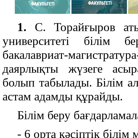
1.
С. Торайғыров аты
университеті білім б
бакалавриат-магистра
даярлықты жүзеге асыр
болып табылады. Білім а
астам адамды құрайды.
Білім беру бағдарлама
- 6 орта кәсіптік білі