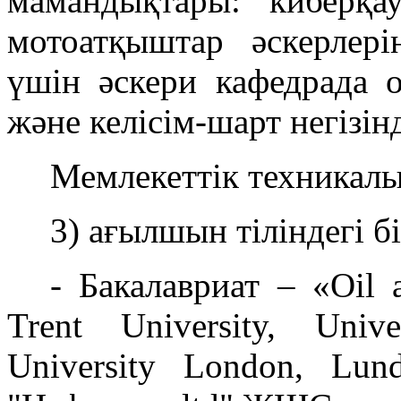
мамандықтары: киберқау
мотоатқыштар әскерлер
үшін әскери кафедрада
және келісім-шарт негізінд
Мемлекеттік техникалы
3) ағылшын тіліндегі б
- Бакалавриат – «Oil 
Trent University, Univ
University London, Lu