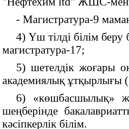
"Нефтехим ltd" ЖШС-мен б
- Магистратура-9 мама
4) Үш тілді білім беру
магистратура-17;
5) шетелдік жоғары о
академиялық ұтқырлығы (1
6) «көшбасшылық» жә
шеңберінде бакалавриат
кәсіпкерлік білім.