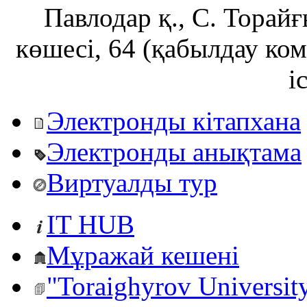
Павлодар қ., С. Тора
көшесі, 64 (қабылдау ко
і
Электронды кітапхана
Электронды анықтама
Виртуалды тур
IT HUB
Мұражай кешені
"Toraighyrov Universit