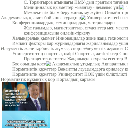
С. Торайғыров атындағы ПМУ-дың грантын тағайы
Медициналық қызметтер
«Баянтау» демалыс үйі
"
Мемлекеттік білім беру жинақтау жүйесі
Онлайн тір
Академиялық қызмет бойынша сұрақтар
Университеттегі ғы
Конференциялардың, семинарлардың материалдары
Жас ғалымдар, магистранттар, студенттер мен мек
конференциясына онлайн-тіркелу
Халықаралық қызмет
Инновациялар және жаңа технологи
Импакт-факторы бар журналдардағы жарияланымдар үші
Әлеуметтік және тәрбиелік жұмыс, спорт
Әлеуметтік жұмысы
С
Университеттің спорттық өмірі
Спорттық жетістіктер
Спо
Президентские тесты
Жаңалықтар туралы есептер
В
Бос орынды қосу
Академиялық ұтқырлық
Ақпараттық 
Нормативтік құжаттар
Вакантты лауазымдарға орналасу к
Нормативтік құжаттар
Университет ПОҚ үшін біліктілікті
Нормативтік құқықтық қор
Порталдың картасы