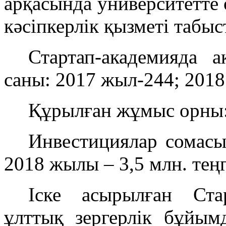
арқасында университетте
кәсіпкерлік қызметі табыс
Стартап-академияда а
саны: 2017 жыл-244; 2018
Құрылған жұмыс орны:
Инвестициялар сомасы
2018 жылы – 3,5 млн. теңг
Іске асырылған Ста
ұлттық зергерлік бұйымд