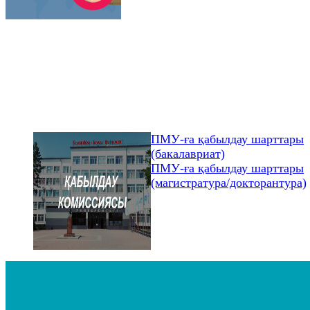
ПМУ-ға қабылдау шарттары
(бакалавриат)
ПМУ-ға қабылдау шарттары
(магистратура/докторантура)