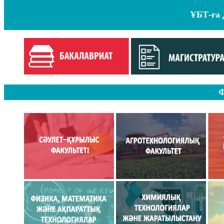
ҰБТ-ға
Ф