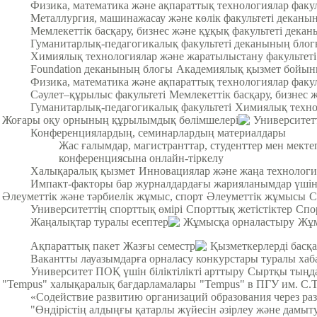
Физика, математика және ақпараттық технологиялар факу
Металлургия, машинажасау және көлік факультеті деканы
Мемлекеттік басқару, бизнес және құқық факультеті дека
Гуманитарлық-педагогикалық факультеті деканының бло
Химиялық технологиялар және жаратылыстану факультет
Foundation деканының блогы
Академиялық қызмет бойын
Физика, математика және ақпараттық технологиялар факул
Cәулет–құрылыс факультеті
Мемлекеттік басқару, бизнес 
Гуманитарлық-педагогикалық факультеті
Химиялық техно
Жоғары оқу орнының құрылымдық бөлімшелері
Университет
Конференциялардың, семинарлардың материалдары
Жас ғалымдар, магистранттар, студенттер мен мек
конференциясына онлайн-тіркелу
Халықаралық қызмет
Инновациялар және жаңа технологи
Импакт-факторы бар журналдардағы жарияланымдар үші
Әлеуметтік және тәрбиелік жұмыс, спорт
Әлеуметтік жұмысы
С
Университеттің спорттық өмірі
Спорттық жетістіктер
Спо
Жаңалықтар туралы есептер
Жұмысқа орналастыру
Жұм
Ақпараттық пакет
Жазғы семестр
Қызметкерлерді басқа
Вакантты лауазымдарға орналасу конкурстары туралы хаб
Университет ПОҚ үшін біліктілікті арттыру
Сыртқы тыңда
"Tempus" халықаралық бағдарламалары
"Tempus" в ПГУ им. С.
«Содействие развитию организаций образования через ра
"Өндірістің алдыңғы қатарлы жүйесін әзірлеу және дамыт