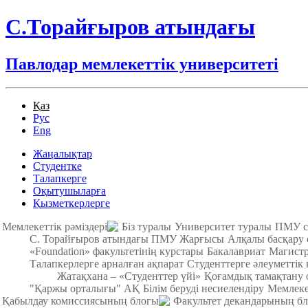
С.Торайғыров атындағы
Павлодар мемлекеттік университеті
Қаз
Рус
Eng
Жаңалықтар
Студентке
Талапкерге
Оқытушыларға
Қызметкерлерге
Мемлекеттік рәміздері
Біз туралы
Университет туралы
ПМУ с
С. Торайғыров атындағы ПМУ Жарғысы
Алқалы басқару
«Foundation» факультетінің курстары
Бакалавриат
Магистр
Талапкерлерге арналған ақпарат
Студенттерге әлеуметтік 
Жатақхана – «Студенттер үйі»
Қоғамдық тамақтану о
"Қаржы орталығы" АҚ
Білім беруді несиелендіру
Мемлекет
Қабылдау комиссиясының блогы
Факультет декандарының б