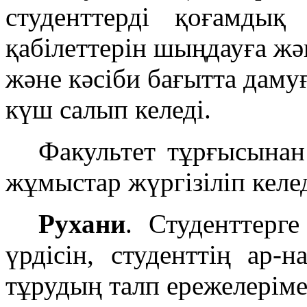
студенттерді қоғамдық
қабілеттерін шыңдауға жән
және кәсіби бағытта даму
күш салып келеді.
Факультет тұрғысынан
жұмыстар жүргізіліп келед
Рухани
. Студенттерге
үрдісін, студенттің ар-
тұрудың талп ережелеріме