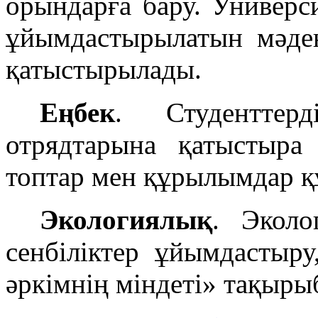
орындарға бару. Универс
ұйымдастырылатын мәден
қатыстырылады.
Еңбек
. Студентте
отрядтарына қатыстыра
топтар мен құрылымдар құ
Экологиялық
. Эколо
сенбіліктер ұйымдастыр
әркімнің міндеті» тақыры