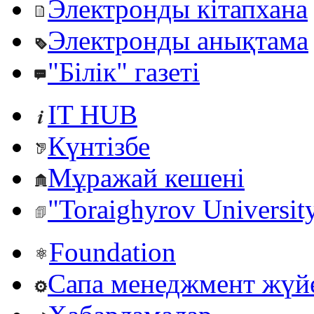
Электронды кітапхана
Электронды анықтама
"Білік" газеті
IT HUB
Күнтізбе
Мұражай кешені
"Toraighyrov Universit
Foundation
Сапа менеджмент жүй