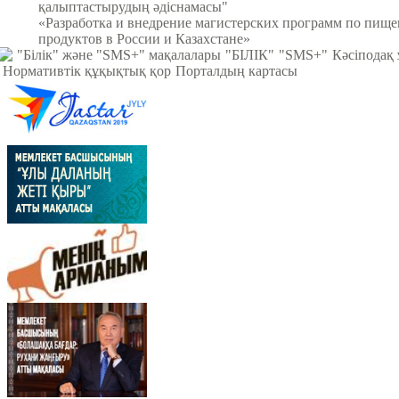
қалыптастырудың әдіснамасы"
«Разработка и внедрение магистерских программ по пищ
продуктов в России и Казахстане»
"Білік" және "SMS+" мақалалары
"БІЛІК"
"SMS+"
Кәсіподақ
Нормативтік құқықтық қор
Порталдың картасы