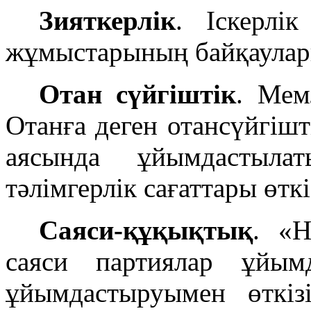
Зияткерлік
. Іскерлі
жұмыстарының байқаулары
Отан сүйгіштік
. Мем
Отанға деген отансүйгішті
аясында ұйымдастылат
тәлімгерлік сағаттары өткі
Саяси-құқықтық
. «
саяси партиялар ұйы
ұйымдастыруымен өткіз