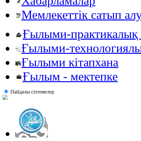
Хабарламалар
Мемлекеттік сатып ал
Ғылыми-практикалық 
Ғылыми-технологиялы
Ғылыми кітапхана
Ғылым - мектепке
Пайдалы сiлтемелер