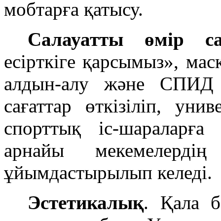
мобтарға қатысу.
Салауатты өмір с
ecipткiгe қарсымыз», ма
алдын-алу және СПИД 
сағаттар өткізіліп, yни
спорттық ic-шараларға
арнайы мекемелердің
ұйымдастырылып келеді.
Эстетикалық
. Қала 