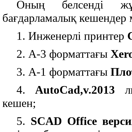
Оның белсенді жұ
бағдарламалық кешендер 
1. Инженерлі принтер
C
2. А-3 форматтағы
Xer
3. А-1 форматтағы
Пло
4.
AutoCad,v.2013
ли
кешен;
5.
SCAD Office верси