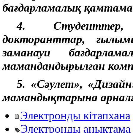
бағдарламалық қамтамас
4. Студенттер
докторанттар, ғылыми
заманауи бағдарлам
мамандандырылған комп
5. «Сәулет», «Дизайн
мамандықтарына арналғ
Электронды кітапхана
Электронды анықтама