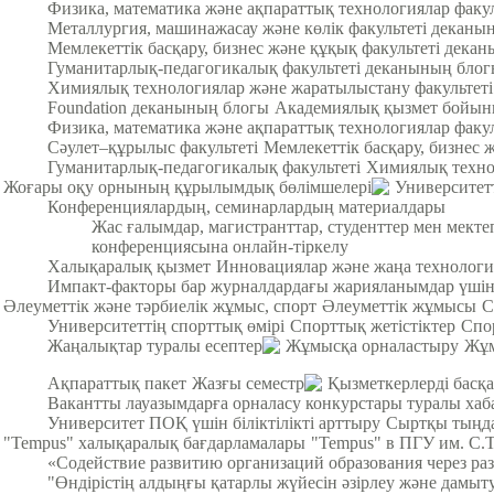
Физика, математика және ақпараттық технологиялар факу
Металлургия, машинажасау және көлік факультеті деканы
Мемлекеттік басқару, бизнес және құқық факультеті дека
Гуманитарлық-педагогикалық факультеті деканының бло
Химиялық технологиялар және жаратылыстану факультет
Foundation деканының блогы
Академиялық қызмет бойын
Физика, математика және ақпараттық технологиялар факул
Cәулет–құрылыс факультеті
Мемлекеттік басқару, бизнес 
Гуманитарлық-педагогикалық факультеті
Химиялық техно
Жоғары оқу орнының құрылымдық бөлімшелері
Университет
Конференциялардың, семинарлардың материалдары
Жас ғалымдар, магистранттар, студенттер мен мек
конференциясына онлайн-тіркелу
Халықаралық қызмет
Инновациялар және жаңа технологи
Импакт-факторы бар журналдардағы жарияланымдар үші
Әлеуметтік және тәрбиелік жұмыс, спорт
Әлеуметтік жұмысы
С
Университеттің спорттық өмірі
Спорттық жетістіктер
Спо
Жаңалықтар туралы есептер
Жұмысқа орналастыру
Жұм
Ақпараттық пакет
Жазғы семестр
Қызметкерлерді басқа
Вакантты лауазымдарға орналасу конкурстары туралы хаб
Университет ПОҚ үшін біліктілікті арттыру
Сыртқы тыңда
"Tempus" халықаралық бағдарламалары
"Tempus" в ПГУ им. С.
«Содействие развитию организаций образования через ра
"Өндірістің алдыңғы қатарлы жүйесін әзірлеу және дамыт