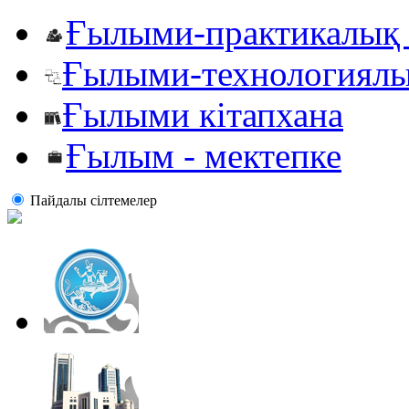
Ғылыми-практикалық 
Ғылыми-технологиялы
Ғылыми кітапхана
Ғылым - мектепке
Пайдалы сiлтемелер