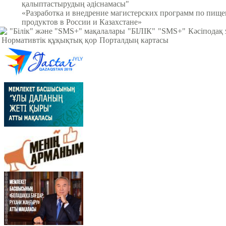
қалыптастырудың әдіснамасы"
«Разработка и внедрение магистерских программ по пищ
продуктов в России и Казахстане»
"Білік" және "SMS+" мақалалары
"БІЛІК"
"SMS+"
Кәсіподақ
Нормативтік құқықтық қор
Порталдың картасы