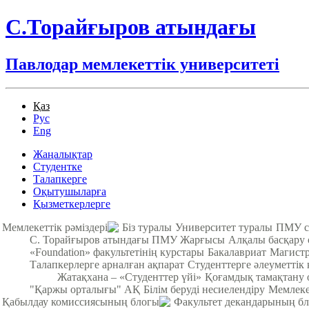
С.Торайғыров атындағы
Павлодар мемлекеттік университеті
Қаз
Рус
Eng
Жаңалықтар
Студентке
Талапкерге
Оқытушыларға
Қызметкерлерге
Мемлекеттік рәміздері
Біз туралы
Университет туралы
ПМУ с
С. Торайғыров атындағы ПМУ Жарғысы
Алқалы басқару
«Foundation» факультетінің курстары
Бакалавриат
Магистр
Талапкерлерге арналған ақпарат
Студенттерге әлеуметтік 
Жатақхана – «Студенттер үйі»
Қоғамдық тамақтану о
"Қаржы орталығы" АҚ
Білім беруді несиелендіру
Мемлекет
Қабылдау комиссиясының блогы
Факультет декандарының б