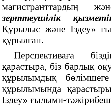
магистранттардың ж
зерттеушілік қызмет
Құрылыс және Іздеу» ғы
құрылған.
Перспективаға біз
қарастыра, біз барлық оқ
құрылымдық бөлімшег
құрылымында қарастыры
Іздеу» ғылыми-тәжірибеш