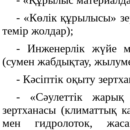
- «Көлік құрылысы» зе
темір жолдар);
- Инженерлік жүйе м
(сумен жабдықтау, жылуме
- Кәсіптік оқыту зертх
- «Сәулеттік жарық
зертханасы (климаттық к
мен гидролоток, жаса