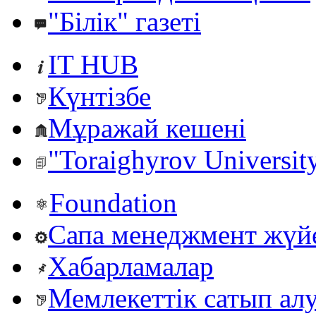
"Білік" газеті
IT HUB
Күнтізбе
Мұражай кешені
"Toraighyrov Universit
Foundation
Сапа менеджмент жүй
Хабарламалар
Мемлекеттік сатып ал