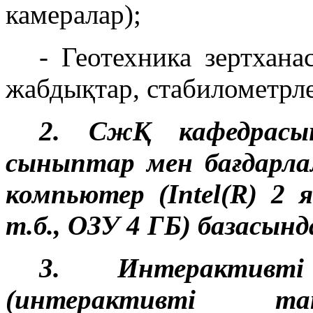
камералар);
- Геотехника зертхана
жабдықтар, стабилометрле
2. СжҚ кафедрасын
сыныптар мен бағдарл
компьютер (Intel(R) 
т.б., ОЗУ 4 ГБ) базасынд
3. Интерактивт
(интерактивті тақ