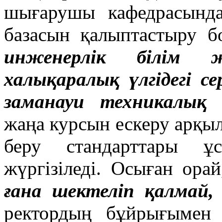
шығарушы кафедрасынд
базасын қалыптастыру
инженерлік білім 
халықаралық үлгідегі 
заманауи техникалық 
жаңа курсын ескеру арқыл
беру стандарттары ұ
жүргізіледі. Осыған ора
ғана шектеліп қалмай,
ректордың бұйрығымен 