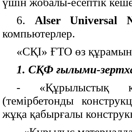
үшін жобалы-есептік кеш
6.
Alser Universal
компьютерлер.
«СҚІ» ҒТО өз құрамын
1. СҚФ ғылыми-зертх
- «Құрылыстық кон
(темірбетонды конструкц
жұқа қабырғалы конструк
- «Құрылыс материалда