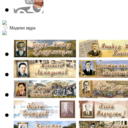
Мәдени мұра