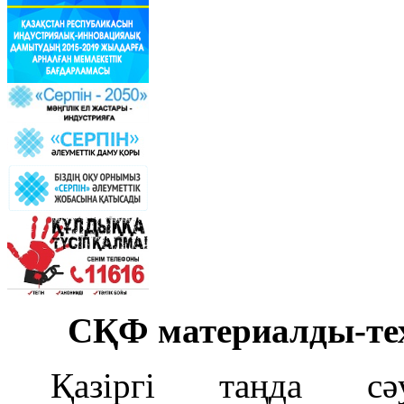
CҚФ материалды-те
Қазіргі таңда сәу