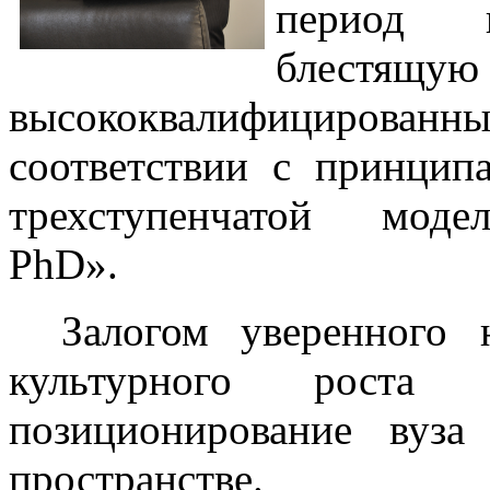
период 
блес
высококвалифицированных
соответствии с принцип
трехступенчатой модел
PhD».
Залогом уверенного н
культурного роста
позиционирование вуза
пространстве.