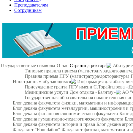
Преподавателям
Сотрудникам
Государственные символы
О нас
Страница ректора
Абитурие
Типовые правила приема (магистратура/докторантур
Правила приема ПГУ (магистратура/докторантура)
Иностранным обучающимся
Информация для абитурие
Присуждение гранта ПГУ имени С.Торайгырова
«Д
Медицинские услуги
Дом отдыха «Баянтау»
АО "
Государственная образовательная накопительная сис
Блог декана факультета физики, математики и информац
Блог декана факультета металлургии, машиностроения и т
Блог декана финансово-экономического факультета
Блог д
Блог декана гуманитарно-педагогического факультета
Бло
Блог декана факультета истории и права
Блог декана агро
Факультет "Foundation"
Факультет физики, математики и