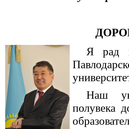
ДОРО
Я рад п
Павлодар
университе
Наш ун
полувека д
образовате