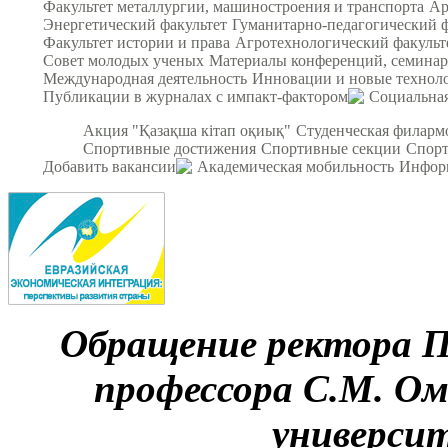
Факультет металлургии, машиностроения и транспорта
Ар
Энергетический факультет
Гуманитарно-педагогический ф
Факультет истории и права
Агротехнологический факульт
Совет молодых ученых
Материалы конференций, семина
Международная деятельность
Инновации и новые технол
Публикации в журналах с импакт-фактором
Социальная
Акция "Қазақша кітап оқиық"
Студенческая филарм
Спортивные достижения
Спортивные секции
Спорт
Добавить вакансии
Академическая мобильность
Инфор
Обращение ректора ПГ
профессора С.М. Ом
универси