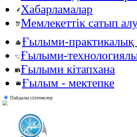
Хабарламалар
Мемлекеттік сатып ал
Ғылыми-практикалық 
Ғылыми-технологиялы
Ғылыми кітапхана
Ғылым - мектепке
Пайдалы сiлтемелер