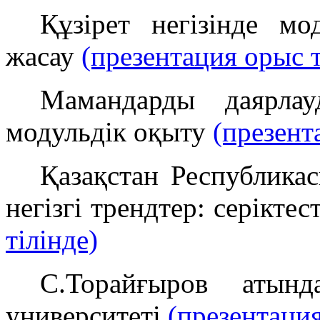
Құзірет негізінде мо
жасау
(презентация орыс т
Мамандарды даярлау
модульдік оқыту
(презент
Қазақстан Республика
негізгі трендтер: серіктес
тілінде)
С.Торайғыров атынд
университеті
(презентация