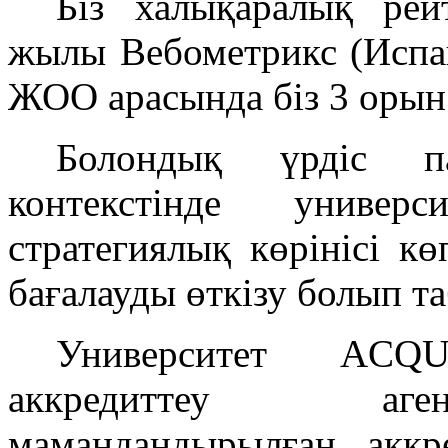
Біз халықаралық рей
жылы Вебометрикс (Испан
ЖОО арасында біз 3 орын
Болондық үрдіс па
контекстінде униве
стратегиялық көрінісі кө
бағалауды өткізу болып т
Университет ACQU
аккредиттеу аген
мамандандырылған аккр