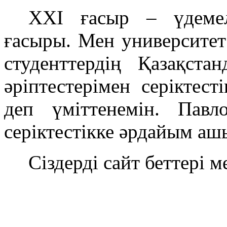
XXI ғасыр – үдемел
ғасыры. Мен университет
студенттердің Қазақст
әріптестерімен серіктест
деп үміттенемін. Павл
серіктестікке әрдайым аш
Сіздерді сайт беттері