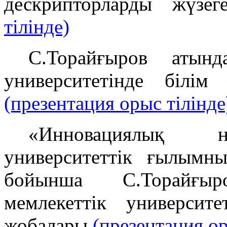
дескрипторларды жүз
тілінде)
С.Торайғыров атынд
университетінде білі
(презентация орыс тілінде
«Инновациялық нә
университеттік ғылымн
бойынша С.Торайғы
мемлекеттік университ
жобалары
(презентация ор