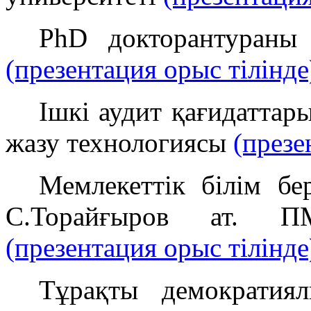
PhD докторантураны е
(презентация орыс тілінде
Ішкі аудит қағидаттар
жазу технологиясы
(презе
Мемлекеттік білім бе
С.Торайғыров ат. П
(презентация орыс тілінде
Тұрақты демократиял