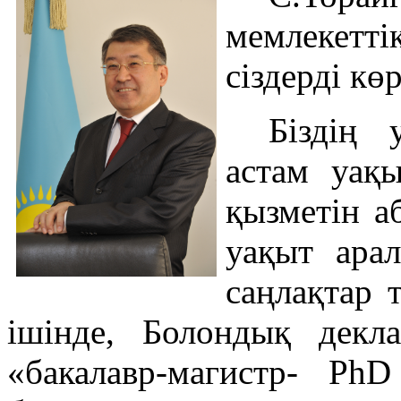
мемлекетт
сіздерді к
Біздің 
астам уақы
қызметін а
уақыт ара
саңлақтар 
ішінде, Болондық декл
«бакалавр-магистр- Ph