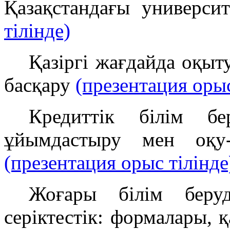
Қазақстандағы университ
тілінде)
Қазіргі жағдайда оқыт
басқару
(презентация орыс
Кредиттік білім б
ұйымдастыру мен оқу-
(презентация орыс тілінде
Жоғары білім беруд
серіктестік: формалары, 