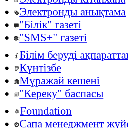
Электронды анықтама
"Білік" газеті
"SMS+" газеті
Білім беруді ақпаратт
Күнтізбе
Мұражай кешені
"Кереку" баспасы
Foundation
Сапа менеджмент жүй