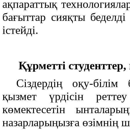
ақпараттық технологияла
бағыттар сияқты беделд
істейді.
Құрметті студенттер
Сіздердің оқу-білім
қызмет үрдісін ретте
көмектесетін ынталары
назарларыңызға өзімнің 