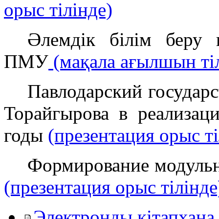
орыс тілінде)
Әлемдік білім беру к
ПМУ
(мақала ағылшын ті
Павлодарский государ
Торайгырова в реализа
годы
(презентация орыс ті
Формирование модульн
(презентация орыс тілінде
Электронды кітапхана