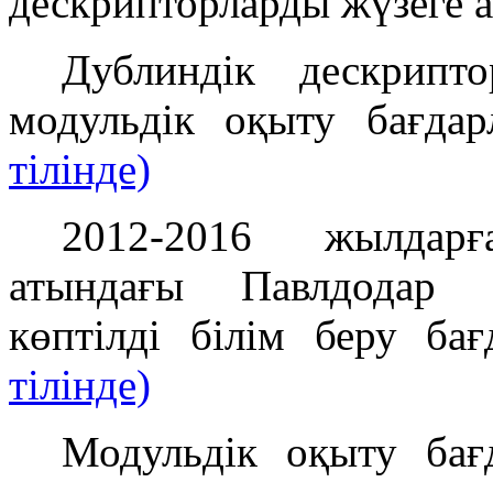
дескрипторларды жүзеге 
Дублиндік дескрипт
модульдік оқыту бағда
тілінде)
2012-2016 жылдарғ
атындағы Павлдодар м
көптілді білім беру ба
тілінде)
Модульдік оқыту бағ