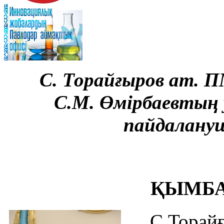
С. Торайғыров ат. П
С.М. Өмірбаевтың
пайдалану
ҚЫМБА
С.Тора