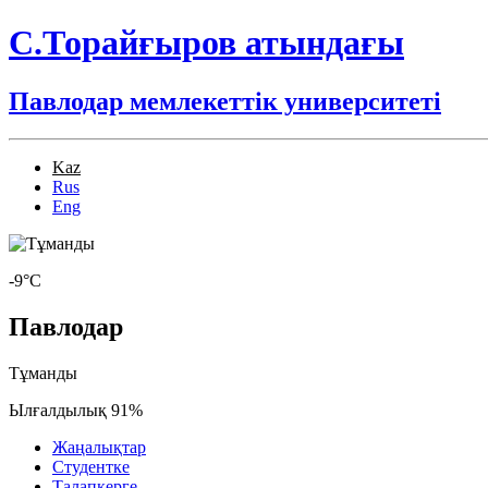
С.Торайғыров атындағы
Павлодар мемлекеттік университеті
Kaz
Rus
Eng
-9°C
Павлодар
Тұманды
Ылғалдылық 91%
Жаңалықтар
Студентке
Талапкерге