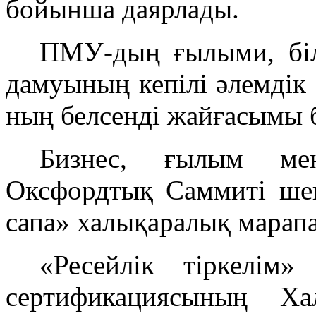
бойынша даярлады.
ПМУ-дың ғылыми, біл
дамуының кепілі әлемдік 
ның белсенді жайғасымы 
Бизнес, ғылым ме
Оксфордтық Саммиті ше
сапа» халықаралық марапа
«Ресейлік тіркелім
сертификациясының Ха