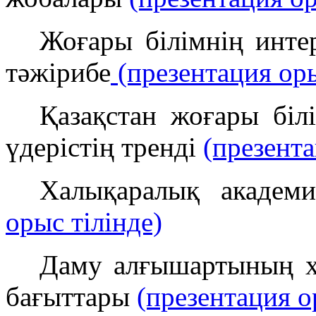
Жоғары білімнің инте
тәжірибе
(презентация оры
Қазақстан жоғары біл
үдерістің тренді
(презента
Халықаралық акаде
орыс тілінде)
Даму алғышартының ха
бағыттары
(презентация о