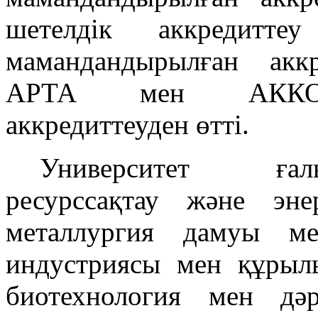
шетелдік аккредиттеу
мамандандырылған акк
АРТА мен АККОРК
аккредиттеуден өтті.
Университет ғал
ресурссақтау және эне
металлургия дамуы м
индустриясы мен құрылы
биотехнология мен дәр