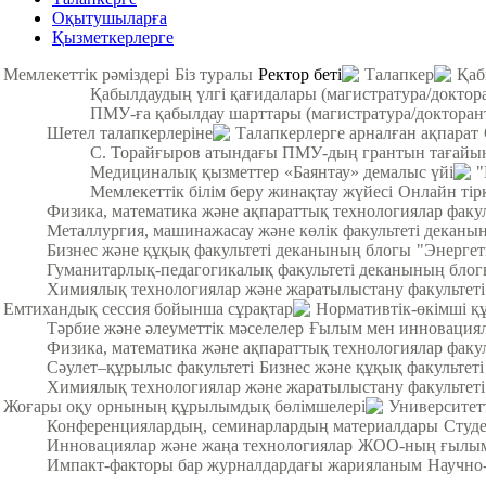
Оқытушыларға
Қызметкерлерге
Мемлекеттік рәміздері
Біз туралы
Ректор беті
Талапкер
Қаб
Қабылдаудың үлгі қағидалары (магистратура/доктор
ПМУ-ға қабылдау шарттары (магистратура/докторан
Шетел талапкерлеріне
Талапкерлерге арналған ақпарат
С. Торайғыров атындағы ПМУ-дың грантын тағайы
Медициналық қызметтер
«Баянтау» демалыс үйі
"
Мемлекеттік білім беру жинақтау жүйесі
Онлайн тір
Физика, математика және ақпараттық технологиялар факу
Металлургия, машинажасау және көлік факультеті деканы
Бизнес және құқық факультеті деканының блогы
"Энергет
Гуманитарлық-педагогикалық факультеті деканының бло
Химиялық технологиялар және жаратылыстану факультет
Емтихандық сессия бойынша сұрақтар
Нормативтік-өкімші қ
Тәрбие және әлеуметтік мәселелер
Ғылым мен инновация
Физика, математика және ақпараттық технологиялар факул
Cәулет–құрылыс факультеті
Бизнес және құқық факультеті
Химиялық технологиялар және жаратылыстану факультеті
Жоғары оқу орнының құрылымдық бөлімшелері
Университет
Конференциялардың, семинарлардың материалдары
Студ
Инновациялар және жаңа технологиялар
ЖОО-ның ғылыми
Импакт-факторы бар журналдардағы жарияланым
Научно