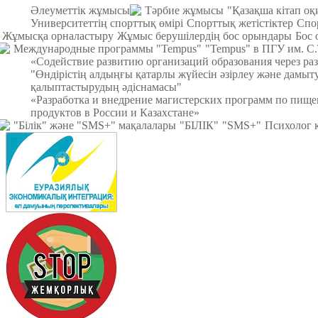
Әлеуметтік жұмысы
Тәрбие жұмысы
"Қазақша кітап о
Университеттің спорттық өмірі
Спорттық жетістіктер
Спо
Жұмысқа орналастыру
Жұмыс берушілердің бос орындары
Бос 
Международные программы "Tempus"
"Tempus" в ПГУ им. С
«Содействие развитию организаций образования через ра
"Өндірістің алдыңғы қатарлы жүйесін әзірлеу және дамыт
қалыптастырудың әдіснамасы"
«Разработка и внедрение магистерских программ по пищ
продуктов в России и Казахстане»
"Білік" және "SMS+" мақалалары
"БІЛІК"
"SMS+"
Психолог 