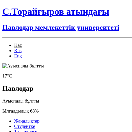
С.Торайғыров атындағы
Павлодар мемлекеттік университеті
Kaz
Rus
Eng
17°C
Павлодар
Ауыспалы бұлтты
Ылғалдылық 68%
Жаңалықтар
Студентке
Талапкерге