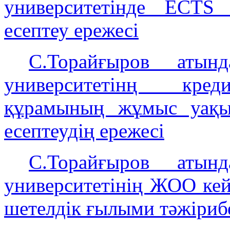
университетінде ECTS
есептеу ережесі
С.Торайғыров атын
университетінң кред
құрамының жұмыс уақы
есептеудің ережесі
С.Торайғыров атын
университетінің ЖОО кейі
шетелдік ғылыми тәжіриб