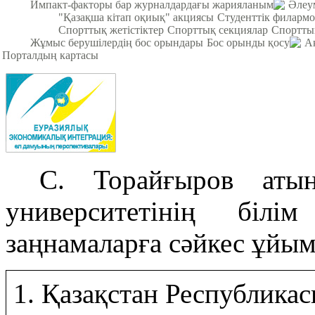
Импакт-факторы бар журналдардағы жарияланым
Әлеум
"Қазақша кітап оқиық" акциясы
Студенттік филарм
Спорттық жетістіктер
Спорттық секциялар
Спортты
Жұмыс берушілердің бос орындары
Бос орынды қосу
А
Порталдың картасы
С. Торайғыров атын
университетінің білі
заңнамаларға сәйкес ұйы
1. Қазақстан Республика