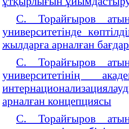
ұтқырлығын ұйымдастыру
C. Торайғыров атын
университетінде көптілді
жылдарға арналған бағда
C. Торайғыров атын
университетінің ак
интернационализациял
арналған концепциясы
С. Торайғыров атын