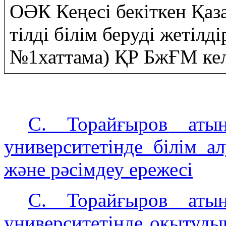
ОӘК Кеңесі бекіткен Қаз
тілді білім беруді жетілд
№1хаттама) ҚР БжҒМ келі
C. Торайғыров атын
университетінде білім а
және рәсімдеу ережесі
C. Торайғыров атын
университетінде оқытуды