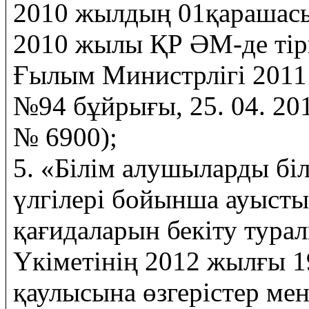
2010 жылдың 01қарашасы
2010 жылы ҚР ӘМ-де тірк
Ғылым Министрлігі 201
№94 бұйрығы, 25. 04. 2
№ 6900);
5. «Білім алушыларды б
үлгілері бойынша ауысты
қағидаларын бекіту тура
Үкіметінің 2012 жылғы 1
қаулысына өзгерістер мен