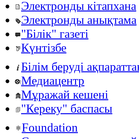
Электронды кітапхана
Электронды анықтама
"Білік" газеті
Күнтізбе
Білім беруді ақпаратт
Медиацентр
Мұражай кешені
"Кереку" баспасы
Foundation