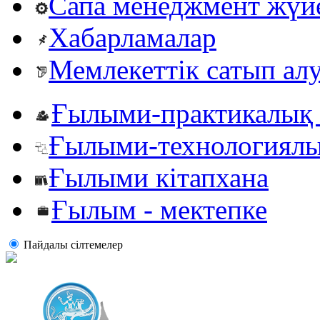
Сапа менеджмент жүй
Хабарламалар
Мемлекеттік сатып ал
Ғылыми-практикалық 
Ғылыми-технологиялы
Ғылыми кітапхана
Ғылым - мектепке
Пайдалы сiлтемелер