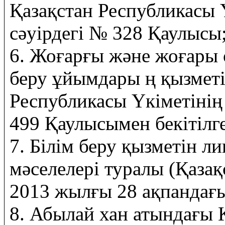
Қазақстан Республикасы 
сәуірдегі № 328 Қаулысы
6. Жоғарғы және жоғары 
беру ұйымдары ң қызметін
Республикасы Үкіметіні
499 Қаулысымен бекітілге
7. Білім беру қызметін л
мәселелері туралы (Қаза
2013 жылғы 28 ақпандағ
8. Абылай хан атындағы 