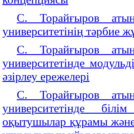
C. Торайғыров атын
университетінің тәрбие 
С. Торайғыров атын
университетінде модульд
әзірлеу ережелері
С. Торайғыров атын
университетінде білі
оқытушылар құрамы және