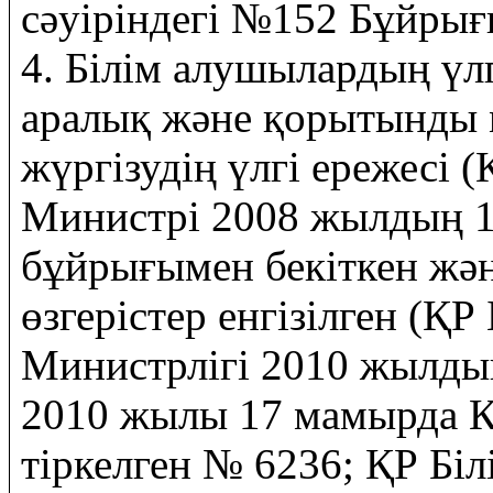
сәуіріндегі №152 Бұйрығ
4. Білім алушылардың үл
аралық және қорытынды м
жүргізудің үлгі ережесі 
Министрі 2008 жылдың 
бұйрығымен бекіткен жән
өзгерістер енгізілген (Қ
Министрлігі 2010 жылдың
2010 жылы 17 мамырда ҚР
тіркелген № 6236; ҚР Бі