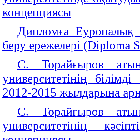
концепциясы
Дипломға Еуропалық 
беру ережелері (Diploma 
C. Торайғыров атын
университетінің білімд
2012-2015 жылдарына арн
C. Торайғыров атын
университетінің кәсі
концепциясы