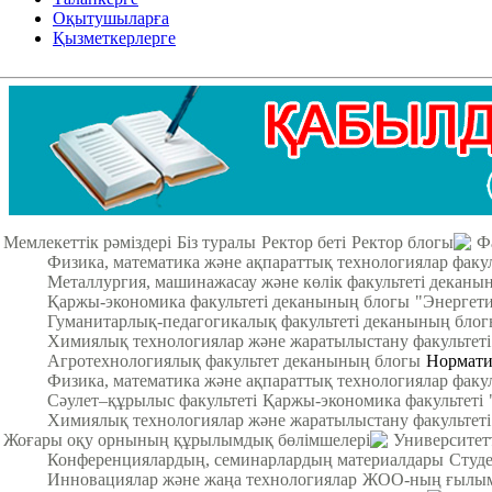
Оқытушыларға
Қызметкерлерге
Мемлекеттік рәміздері
Біз туралы
Ректор беті
Ректор блогы
Ф
Физика, математика және ақпараттық технологиялар факу
Металлургия, машинажасау және көлік факультеті деканы
Қаржы-экономика факультеті деканының блогы
"Энергети
Гуманитарлық-педагогикалық факультеті деканының бло
Химиялық технологиялар және жаратылыстану факультет
Агротехнологиялық факультет деканының блогы
Нормати
Физика, математика және ақпараттық технологиялар факул
Cәулет–құрылыс факультеті
Қаржы-экономика факультеті
Химиялық технологиялар және жаратылыстану факультеті
Жоғары оқу орнының құрылымдық бөлімшелері
Университет
Конференциялардың, семинарлардың материалдары
Студ
Инновациялар және жаңа технологиялар
ЖОО-ның ғылыми