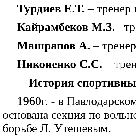
Турдиев Е.Т.
– тренер 
Кайрамбеков М.З.
– тр
Машрапов А.
– тренер
Никоненко С.С.
– тре
История спортивны
1960г. - в Павлодарск
основана секция по вольн
борьбе Л. Утешевым.