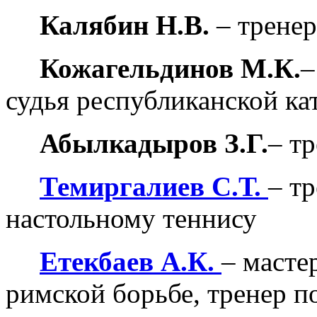
Калябин Н.В.
– трене
Кожагельдинов М.К.
–
судья республиканской ка
Абылкадыров З.Г.
– т
Темиргалиев С.Т.
– т
настольному теннису
Етекбаев А.К.
– масте
римской борьбе, тренер п