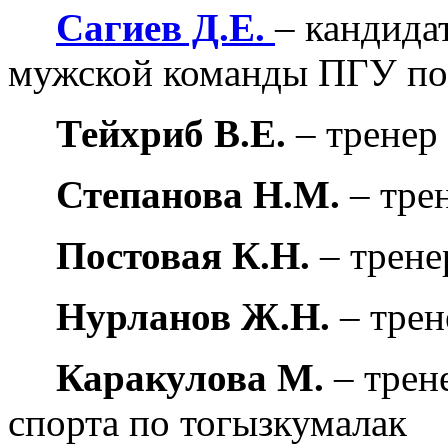
Сагиев Д.Е.
– кандидат
мужской команды ПГУ по 
Тейхриб В.Е.
– тренер
Степанова Н.М.
– тре
Постовая К.Н.
– трен
Нурланов Ж.Н.
– трен
Каракулова М.
– трен
спорта по тогызкумалак