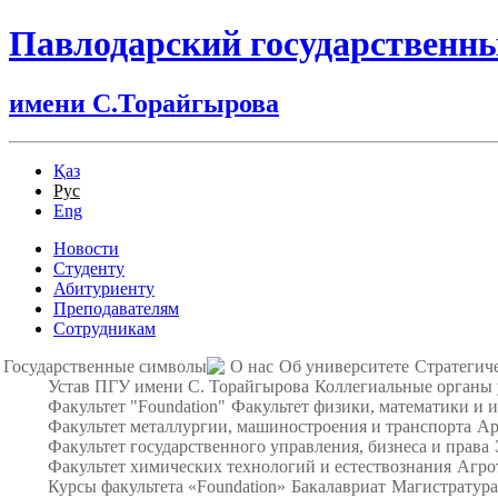
Павлодарский государственн
имени С.Торайгырова
Қаз
Рус
Eng
Новости
Студенту
Абитуриенту
Преподавателям
Сотрудникам
Государственные символы
О нас
Об университете
Стратегич
Устав ПГУ имени С. Торайгырова
Коллегиальные органы
Факультет "Foundation"
Факультет физики, математики и
Факультет металлургии, машиностроения и транспорта
Ар
Факультет государственного управления, бизнеса и права
Факультет химических технологий и естествознания
Агро
Курсы факультета «Foundation»
Бакалавриат
Магистратура