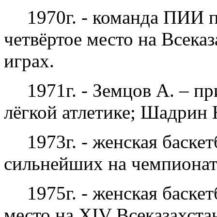
1970г. - команда ПИИ п
четвёртое место на Всека
играх.
1971г. - Земцов А. – п
лёгкой атлетике; Шадрин 
1973г. - женская баске
сильнейших на чемпионате
1975г. - женская баске
место на XIV Всеказахста