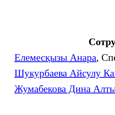
Сотру
Елемесқызы Анара
, С
Шукурбаева Айсулу Ка
Жумабекова Дина Алт