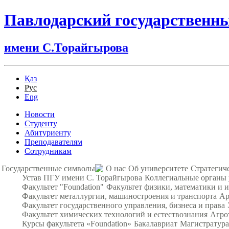
Павлодарский государственн
имени С.Торайгырова
Қаз
Рус
Eng
Новости
Студенту
Абитуриенту
Преподавателям
Сотрудникам
Государственные символы
О нас
Об университете
Стратегич
Устав ПГУ имени С. Торайгырова
Коллегиальные органы
Факультет "Foundation"
Факультет физики, математики и
Факультет металлургии, машиностроения и транспорта
Ар
Факультет государственного управления, бизнеса и права
Факультет химических технологий и естествознания
Агро
Курсы факультета «Foundation»
Бакалавриат
Магистратура