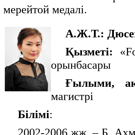
мерейтой медалі.
А.Ж.Т.: Дюс
Қызметі:
«Fo
орынбасары
Ғылыми, ак
магистрі
Білімі
:
2002-2006 жж. – Б. А