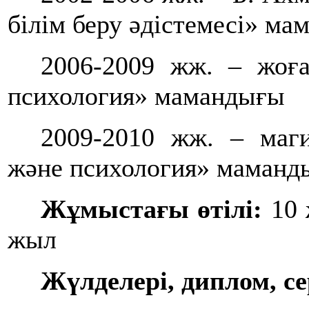
білім беру әдістемесі» м
2006-2009 жж. – жоғ
психология» мамандығы
2009-2010 жж. – маг
және психология» маманд
Жұмыстағы өтілі:
10 
жыл
Жүлделері, диплом, с