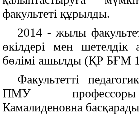
факультеті құрылды.
2014 - жылы факульте
өкілдері мен шетелдік 
бөлімі ашылды (ҚР БҒМ 1
Факультетті педагог
ПМУ профес
Камалиденовна
басқарады