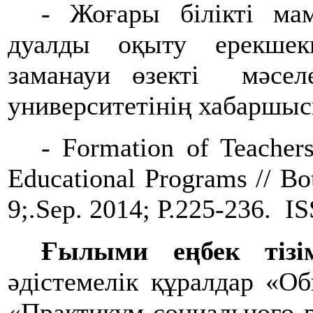
- Жоғары білікті мам
дуалды оқыту ерекшек
заманауи өзекті мәселе
университетінің хабаршыс
- Formation of Teacher
Educational Programs // Bot
9;.Sep. 2014; Р.225-236. I
Ғылыми еңбек тізім
әдістемелік құралдар «Об
«Практикум социального 