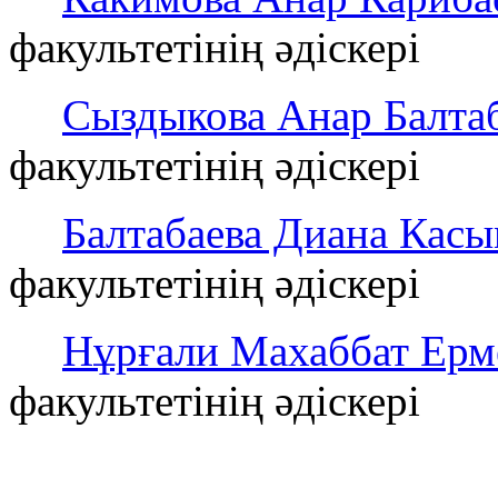
факультетінің әдіскері
Сыздыкова Анар Балта
факультетінің әдіскері
Балтабаева Диана Кас
факультетінің әдіскері
Нұрғали Махаббат Ер
факультетінің әдіскері