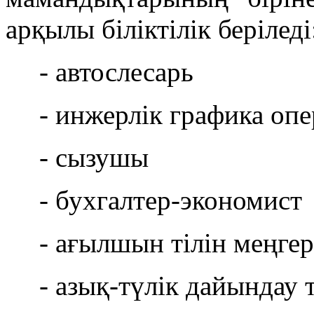
арқылы біліктілік беріледі
- автослесарь
- инжерлік графика оп
- сызушы
- бухгалтер-экономист
- ағылшын тілін меңге
- азық-түлік дайындау