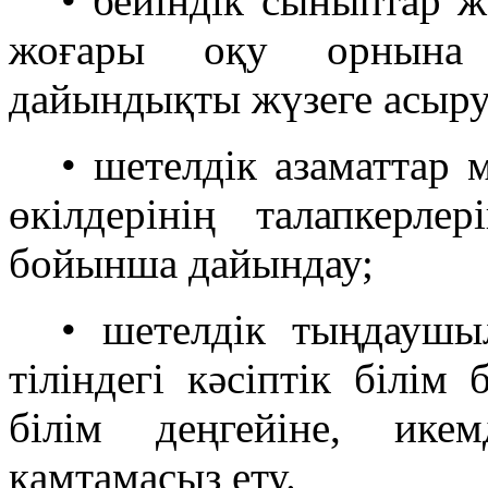
• бейіндік сыныптар 
жоғары оқу орнына 
дайындықты жүзеге асыру
• шетелдік азаматтар 
өкілдерінің талапкерле
бойынша дайындау;
• шетелдік тыңдаушы
тіліндегі кәсіптік білім
білім деңгейіне, ике
қамтамасыз ету.