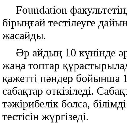
Foundation факультетін
бірыңғай тестілеуге дай
жасайды.
Әр айдың 10 күнінде ә
жаңа топтар құрастырыла
қажетті пәндер бойынша 1
сабақтар өткізіледі. Саба
тәжірибелік болса, білімд
тестісін жүргізеді.