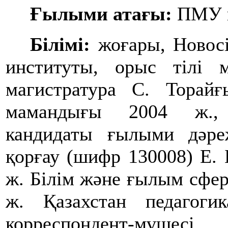
Ғылыми атағы:
ПМУ п
Білімі:
жоғары, Новосі
институты, орыс тілі м
магистратура С. Торайғ
мамандығы 2004 ж., 
кандидаты ғылыми дәреж
қорғау (шифр 130008) Е.
ж. Білім және ғылым сфер
ж. Қазахстан педагог
корреспондент-мүшесі