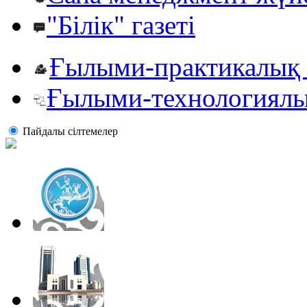
"Білік" газеті
Ғылыми-практикалық 
Ғылыми-технологиялы
Пайдалы сiлтемелер