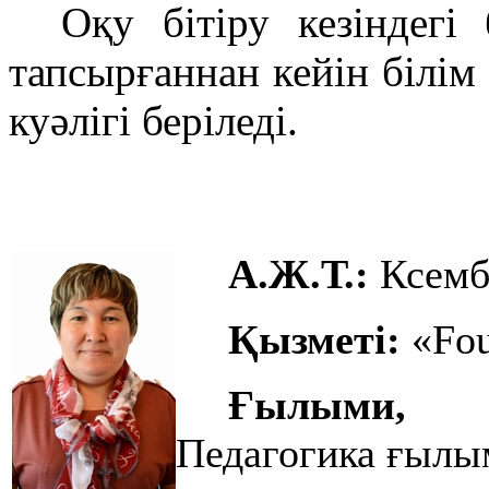
Оқу бітіру кезіндегі 
тапсырғаннан кейін білім 
куәлігі беріледі.
А.Ж.Т.:
Ксемб
Қызметі:
«Fou
Ғылыми, а
Педагогика ғыл