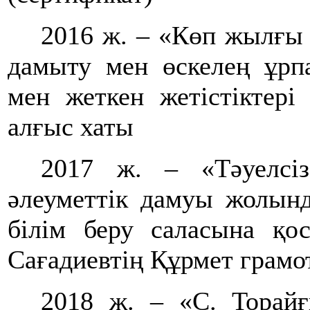
2016 ж. – «Көп жылғы 
дамыту мен өскелең ұрпа
мен жеткен жетістіктері
алғыс хаты
2017 ж. – «Тәуелсі
әлеуметтік дамуы жолынд
білім беру саласына қо
Сағадиевтің Құрмет грамо
2018 ж. – «С. Торай