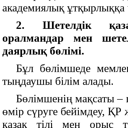
академиялық ұтқырлыққа ү
2. Шетелдік қаза
оралмандар мен шетел
даярлық бөлімі.
Бұл бөлімшеде мемлек
тыңдаушы білім алады.
Бөлімшенің мақсаты – 
өмір сүруге бейімдеу, ҚР
қазақ тілі мен орыс ті