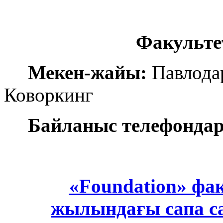
Факультет
Мекен-жайы:
Павлодар
Коворкинг
Байланыс телефонда
«Foundation» фак
жылындағы сапа са