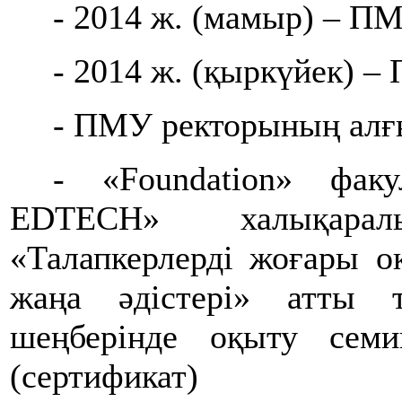
- 2014 ж. (мамыр) – П
- 2014 ж. (қыркүйек) 
- ПМУ ректорының алғы
- «Fоundation» факу
EDTECH» халықара
«Талапкерлерді жоғары 
жаңа әдістері» атты т
шеңберінде оқыту семи
(сертификат)