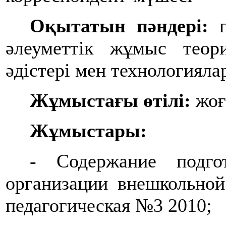
Оқытатын пәндері:
п
әлеуметтік жұмыс теор
әдістері мен технологияла
Жұмыстағы өтілі:
жоғ
Жұмыстары:
- Содержание подго
организации внешкольно
педагогическая №3 2010;