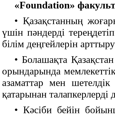
«Foundation» факульт
• Қазақстанның жоғар
үшін пәндерді тереңдеті
білім деңгейлерін арттыру
• Болашақта Қазақста
орындарында мемлекеттік 
азаматтар мен шетелдік 
қатарынан талапкерлерді 
• Кәсіби бейін бойын