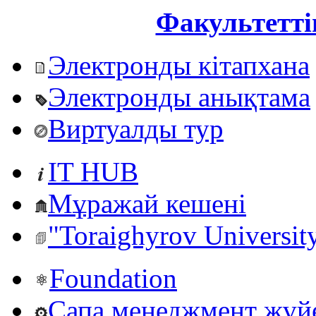
Факультетті
Электронды кітапхана
Электронды анықтама
Виртуалды тур
IT HUB
Мұражай кешені
"Toraighyrov Universit
Foundation
Сапа менеджмент жүй