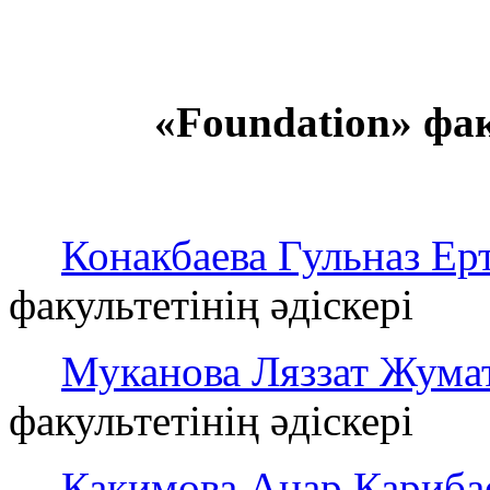
«Foundation» фак
Конакбаева Гульназ Ер
факультетінің әдіскері
Муканова Ляззат Жума
факультетінің әдіскері
Какимова Анар Кариба