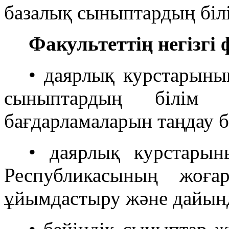
базалық сыныптардың біл
Факультеттің негізгі
• даярлық курстарыны
сыныптардың білім 
бағдарламаларын таңдау 
• даярлық курстарын
Республикасының жоға
ұйымдастыру және дайынд