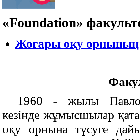
«Foundation» факульт
Жоғары оқу орнының
Факу
1960 - жылы Павло
кезінде жұмысшылар қата
оқу орнына түсуге дай