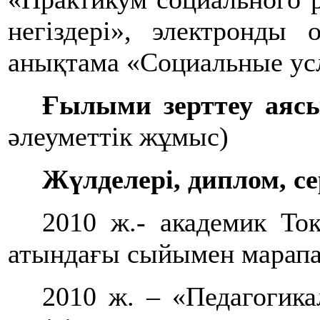
негіздері», электронды 
анықтама «Социальные усл
Ғылыми зерттеу аяс
әлеуметтік жұмыс)
Жүлделері, диплом, 
2010 ж.- академик То
атындағы сыйымен марапа
2010 ж. – «Педагогика