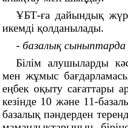
ҰБТ-ға дайындық жүрг
икемді қолданылады.
- базалық сыныптарда б
Білім алушыларды кә
мен жұмыс бағдарламасы
еңбек оқыту сағаттары а
кезінде 10 және 11-баз
базалық пәндерден терен
мамандықтарының бірін