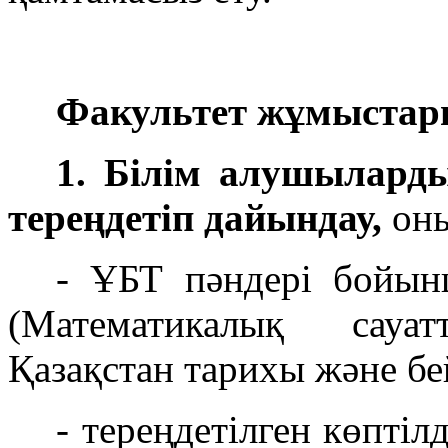
Факультет жұмыстары
1. Білім алушылард
тереңдетіп дайындау,
оны
- ҰБТ пәндері бойы
(Математикалық сауа
Қазақстан тарихы және бе
- тереңдетілген көпті