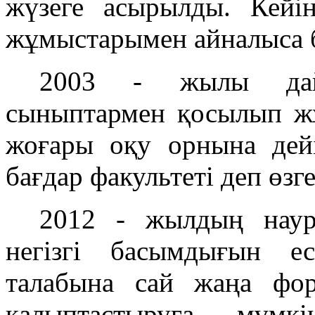
жүзеге асырылды. Кейін
жұмыстарымен айналыса 
2003 - жылы дай
сыныптармен қосылып жұ
жоғары оқу орнына дейі
бағдар факультеті деп өзге
2012 - жылдың наур
негізгі басымдығын е
талабына сай жаңа фор
қалыптастыруға мүмкі