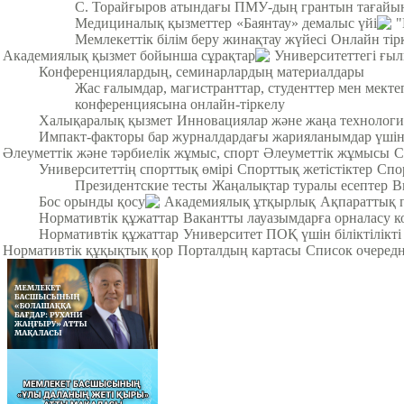
С. Торайғыров атындағы ПМУ-дың грантын тағайы
Медициналық қызметтер
«Баянтау» демалыс үйі
"
Мемлекеттік білім беру жинақтау жүйесі
Онлайн тір
Академиялық қызмет бойынша сұрақтар
Университеттегі ғы
Конференциялардың, семинарлардың материалдары
Жас ғалымдар, магистранттар, студенттер мен мек
конференциясына онлайн-тіркелу
Халықаралық қызмет
Инновациялар және жаңа технологи
Импакт-факторы бар журналдардағы жарияланымдар үші
Әлеуметтік және тәрбиелік жұмыс, спорт
Әлеуметтік жұмысы
С
Университеттің спорттық өмірі
Спорттық жетістіктер
Спо
Президентские тесты
Жаңалықтар туралы есептер
В
Бос орынды қосу
Академиялық ұтқырлық
Ақпараттық 
Нормативтік құжаттар
Вакантты лауазымдарға орналасу к
Нормативтік құжаттар
Университет ПОҚ үшін біліктілікті
Нормативтік құқықтық қор
Порталдың картасы
Список очередн