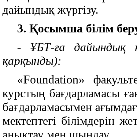
дайындық жүргізу.
3. Қосымша білім бер
- ҰБТ-ға дайындық
қарқынды):
«Foundation» факульт
курстың бағдарламасы ға
бағдарламасымен ағымдағ
мектептегі білімдерін жет
анықтау мен шыңдау.