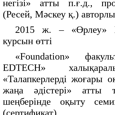
негізі» атты п.ғ.д., п
(Ресей, Мәскеу қ.) авторл
2015 ж. – «Өрлеу» Б
курсын өтті
«Fоundation» факул
EDTECH» халықара
«Талапкерлерді жоғары 
жаңа әдістері» атты т
шеңберінде оқыту семи
(сертификат)