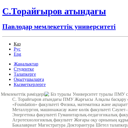
С.Торайғыров атындағы
Павлодар мемлекеттік университеті
Қаз
Рус
Eng
Жаңалықтар
Студентке
Талапкерге
Оқытушыларға
Қызметкерлерге
Мемлекеттік рәміздері
Біз туралы
Университет туралы
ПМУ с
С. Торайғыров атындағы ПМУ Жарғысы
Алқалы басқару
«Foundation» факультеті
Физика, математика және ақпарат
Металлургия, машинажасау және көлік факультеті
Cәулет–
Энергетика факультеті
Гуманитарлық-педагогикалық факу
Агротехнологиялық факультет
Жоғары оқу орнының құры
Бакалавриат
Магистратура
Докторантура
Шетел талапкер