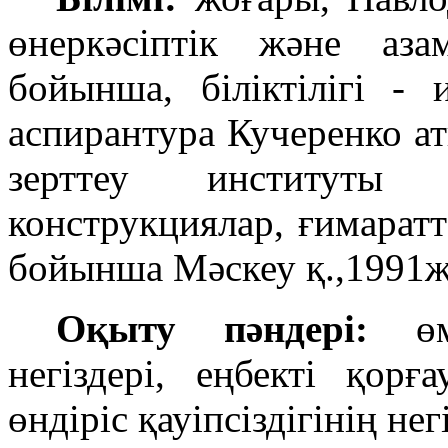
өнеркәсіптік және аз
бойынша, біліктілігі -
аспирантура Кучеренко а
зерттеу институт
конструкциялар, ғимарат
бойынша Мәскеу қ.,1991ж
Оқыту пәндері:
өмі
негіздері, еңбекті қорғау
өндіріс қауіпсіздігінің нег