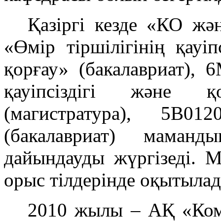
Қазіргі кезде «КО ж
«Өмір тіршілігінің қауі
қорғау» (бакалавриат), 
қауіпсіздігі және 
(магистратура), 5В0
(бакалавриат) маман
дайындауды жүргізеді. 
орыс тілдерінде оқытылад
2010 жылы – АҚ «Ко