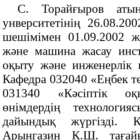
С. Торайғыров атын
унверситетінің 26.08.2
шешімімен 01.09.2002 ж
және машина жасау инст
оқыту және инженерлік 
Кафедра 032040 «Еңбек те
031340 «Кәсіптік оқ
өнімдердің технологи
дайындық жүргізді. К
Арынгазин К.Ш. тағай