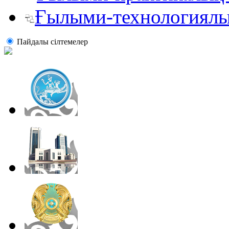
Ғылыми-технологиялы
Пайдалы сiлтемелер