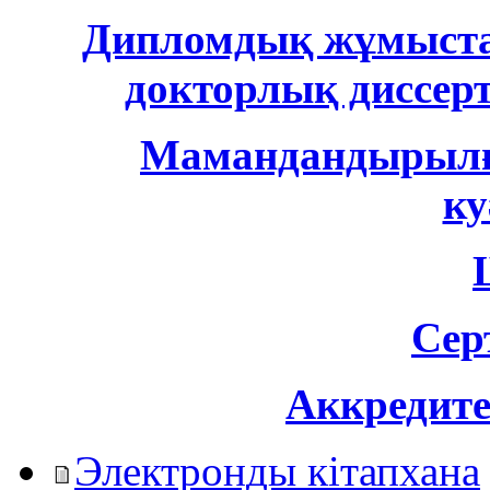
Дипломдық жұмыстар
докторлық диссе
Мамандандырылғ
ку
Сер
Аккредите
Электронды кітапхана