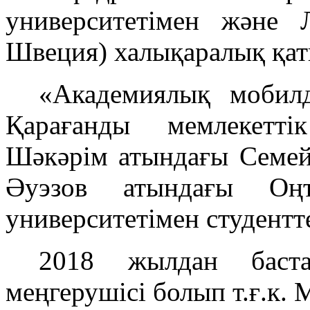
университетімен және 
Швеция) халықаралық қат
«Академиялық мобилді
Қарағанды мемлекетті
Шәкәрім атындағы Семей 
Әуэзов атындағы Оңтү
университетімен студентт
2018 жылдан баст
меңгерушісі болып т.ғ.к.