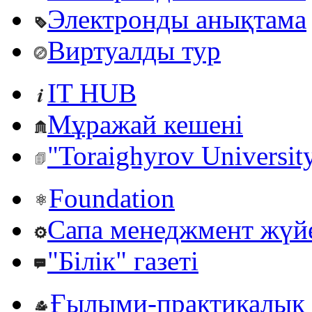
Электронды анықтама
Виртуалды тур
IT HUB
Мұражай кешені
"Toraighyrov Universit
Foundation
Сапа менеджмент жүй
"Білік" газеті
Ғылыми-практикалық 