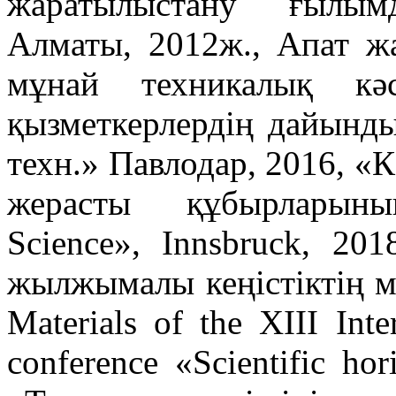
жаратылыстану ғылым
Алматы, 2012ж., Апат жа
мұнай техникалық кәс
қызметкерлердің дайынды
техн.» Павлодар, 2016, «К
жерасты құбырларыны
Science», Innsbruck, 20
жылжымалы кеңістіктің м
Materials of the XIII Inter
conference «Scientific hor