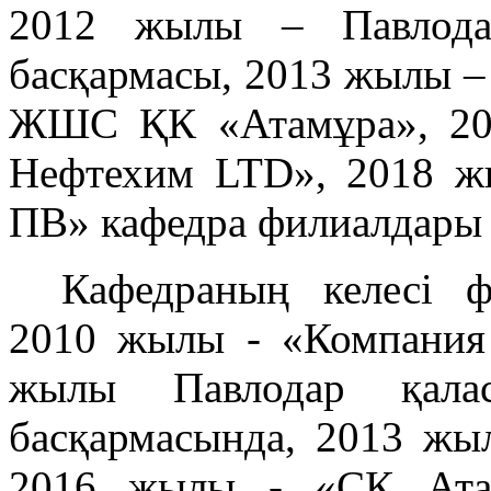
2012 жылы – Павлод
басқармасы, 2013 жылы –
ЖШС ҚК «Атамұра», 2
Нефтехим LTD», 2018 
ПВ» кафедра филиалдары
Кафедраның келесі 
2010 жылы - «Компани
жылы Павлодар қала
басқармасында, 2013 ж
2016 жылы - «СК Ат