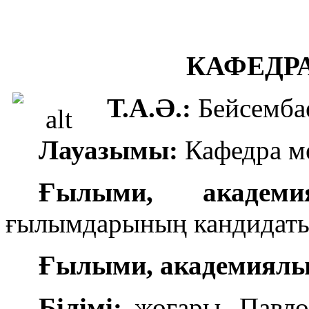
КАФЕДР
Т.А.Ә.:
Бейсемба
Лауазымы:
Кафедра м
Ғылыми, академи
ғылымдарының кандидат
Ғылыми, академиялы
Білімі:
жоғары, Павло