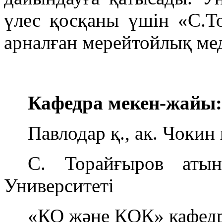
үлес қосқаны үшін «С.
арналған мерейтойлық мед
Кафедра мекен-жайы:
Павлодар қ., ак. Чокин
С. Торайғыров атын
Университеті
«КО және ҚОҚ» кафедр