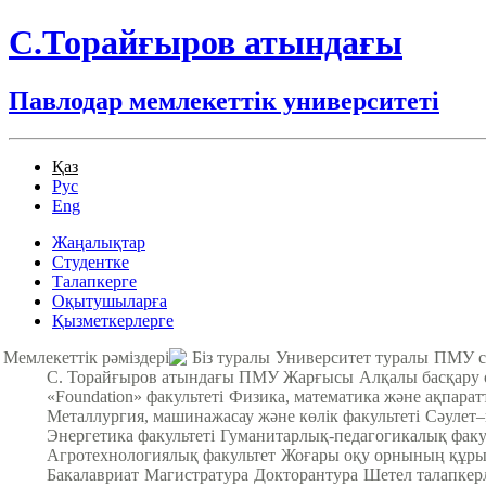
С.Торайғыров атындағы
Павлодар мемлекеттік университеті
Қаз
Рус
Eng
Жаңалықтар
Студентке
Талапкерге
Оқытушыларға
Қызметкерлерге
Мемлекеттік рәміздері
Біз туралы
Университет туралы
ПМУ с
С. Торайғыров атындағы ПМУ Жарғысы
Алқалы басқару
«Foundation» факультеті
Физика, математика және ақпарат
Металлургия, машинажасау және көлік факультеті
Cәулет–
Энергетика факультеті
Гуманитарлық-педагогикалық факу
Агротехнологиялық факультет
Жоғары оқу орнының құры
Бакалавриат
Магистратура
Докторантура
Шетел талапкер