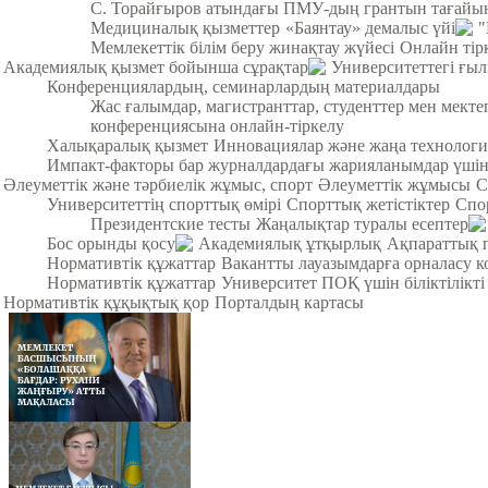
С. Торайғыров атындағы ПМУ-дың грантын тағайы
Медициналық қызметтер
«Баянтау» демалыс үйі
"
Мемлекеттік білім беру жинақтау жүйесі
Онлайн тір
Академиялық қызмет бойынша сұрақтар
Университеттегі ғы
Конференциялардың, семинарлардың материалдары
Жас ғалымдар, магистранттар, студенттер мен мек
конференциясына онлайн-тіркелу
Халықаралық қызмет
Инновациялар және жаңа технологи
Импакт-факторы бар журналдардағы жарияланымдар үші
Әлеуметтік және тәрбиелік жұмыс, спорт
Әлеуметтік жұмысы
С
Университеттің спорттық өмірі
Спорттық жетістіктер
Спо
Президентские тесты
Жаңалықтар туралы есептер
Бос орынды қосу
Академиялық ұтқырлық
Ақпараттық 
Нормативтік құжаттар
Вакантты лауазымдарға орналасу к
Нормативтік құжаттар
Университет ПОҚ үшін біліктілікті
Нормативтік құқықтық қор
Порталдың картасы