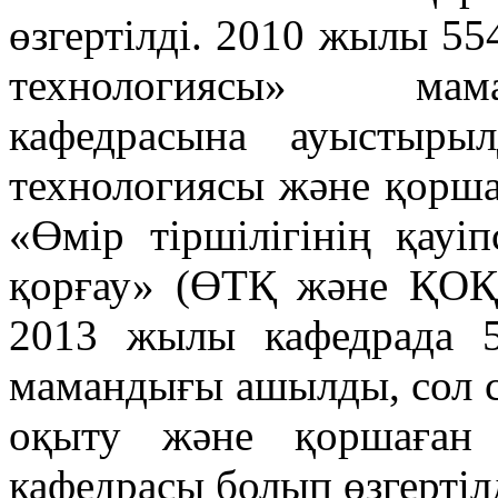
өзгертілді. 2010 жылы 55
технологиясы» мам
кафедрасына ауыстырыл
технологиясы және қорша
«Өмір тіршілігінің қауі
қорғау» (ӨТҚ және ҚОҚ)
2013 жылы кафедрада 5
мамандығы ашылды, сол се
оқыту және қоршаған
кафедрасы болып өзгертілд