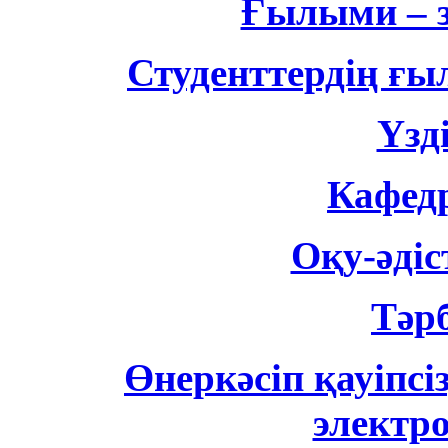
Ғылыми – 
Студенттердің ғ
Үзд
Кафедр
Оқу-әді
Тәр
Өнеркәсіп қауіпсі
электр