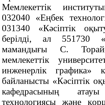
Мемлекеттік институт
032040 «Еңбек технолог
031340 «Кәсіптік оқы
берілді, ал 551730 «Ө
мамандығы С. Торай
мемлекеттік университ
инженерлік графика» к
байланысты «Кәсіптік оқ
кафедрасының атауы
технологиясы және қор