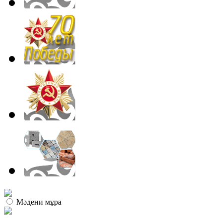
Мәдени мұра