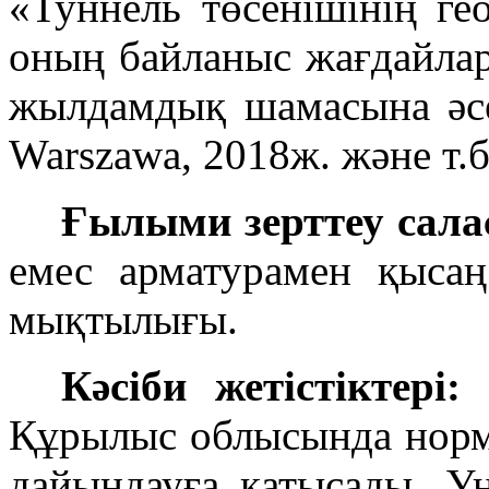
«Туннель төсенішінің ге
оның байланыс жағдайла
жылдамдық шамасына әсер
Warszawa, 2018ж. және т.б
Ғылыми зерттеу сала
емес арматурамен қысаң
мықтылығы.
Кәсіби жетістіктері:
Ө
Құрылыс облысында норм
дайындауға қатысады. У