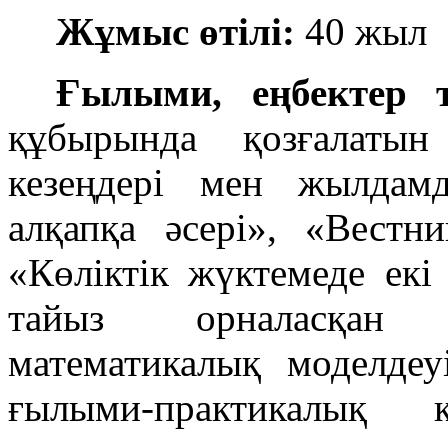
Жұмыс өтілі:
40 жыл
Ғылыми, еңбектер ті
құбырында қозғалатын
кезеңдері мен жылдам
алқапқа әсері», «Вест
«Көліктік жүктемеде екі 
тайыз орналасқан 
математикалық моделдеу
ғылыми-практикалық 