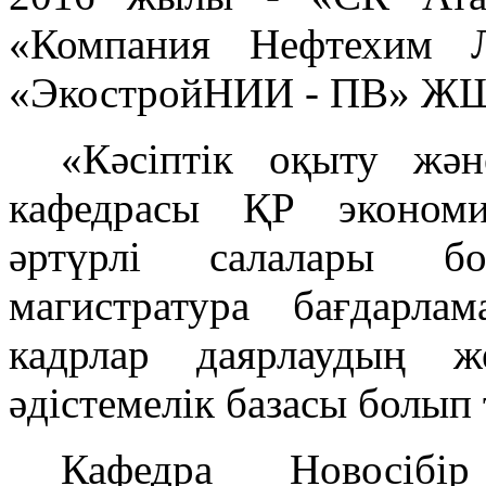
«Компания Нефтехим
«ЭкостройНИИ - ПВ» Ж
«Кәсіптік оқыту жә
кафедрасы ҚР экономи
әртүрлі салалары б
магистратура бағдарла
кадрлар даярлаудың 
әдістемелік базасы болып
Кафедра Новосібір