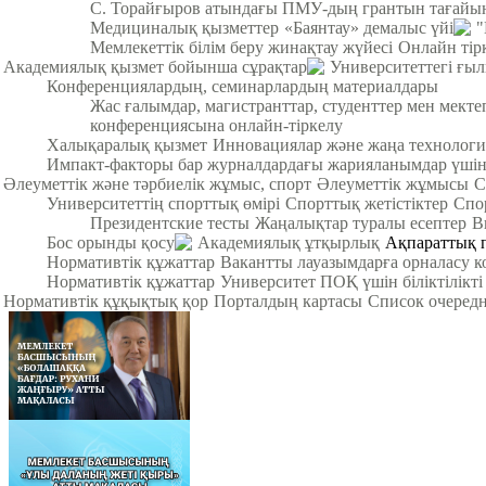
С. Торайғыров атындағы ПМУ-дың грантын тағайы
Медициналық қызметтер
«Баянтау» демалыс үйі
"
Мемлекеттік білім беру жинақтау жүйесі
Онлайн тір
Академиялық қызмет бойынша сұрақтар
Университеттегі ғы
Конференциялардың, семинарлардың материалдары
Жас ғалымдар, магистранттар, студенттер мен мек
конференциясына онлайн-тіркелу
Халықаралық қызмет
Инновациялар және жаңа технологи
Импакт-факторы бар журналдардағы жарияланымдар үші
Әлеуметтік және тәрбиелік жұмыс, спорт
Әлеуметтік жұмысы
С
Университеттің спорттық өмірі
Спорттық жетістіктер
Спо
Президентские тесты
Жаңалықтар туралы есептер
В
Бос орынды қосу
Академиялық ұтқырлық
Ақпараттық 
Нормативтік құжаттар
Вакантты лауазымдарға орналасу к
Нормативтік құжаттар
Университет ПОҚ үшін біліктілікті
Нормативтік құқықтық қор
Порталдың картасы
Список очередн