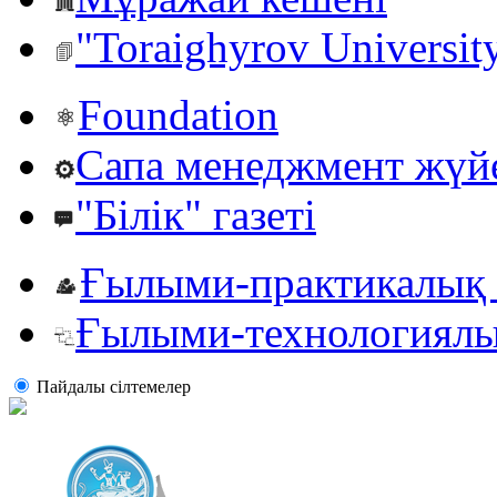
"Toraighyrov Universit
Foundation
Сапа менеджмент жүй
"Білік" газеті
Ғылыми-практикалық 
Ғылыми-технологиялы
Пайдалы сiлтемелер