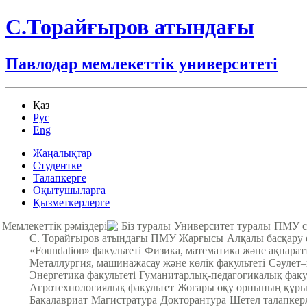
С.Торайғыров атындағы
Павлодар мемлекеттік университеті
Қаз
Рус
Eng
Жаңалықтар
Студентке
Талапкерге
Оқытушыларға
Қызметкерлерге
Мемлекеттік рәміздері
Біз туралы
Университет туралы
ПМУ с
С. Торайғыров атындағы ПМУ Жарғысы
Алқалы басқару
«Foundation» факультеті
Физика, математика және ақпарат
Металлургия, машинажасау және көлік факультеті
Cәулет–
Энергетика факультеті
Гуманитарлық-педагогикалық факу
Агротехнологиялық факультет
Жоғары оқу орнының құры
Бакалавриат
Магистратура
Докторантура
Шетел талапкер