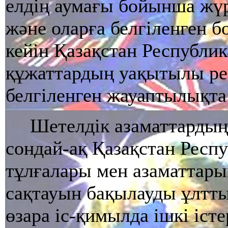
елдің аумағы бойынша жү
және оларға белгіленген б
кейін Қазақстан Республик
құжаттардың уақытылы рес
белгіленген жауаптылықта
Шетелдік азаматтардың
сондай-ақ Қазақстан Рес
тұлғалары мен азаматтары
сақтауын бақылауды ұлтты
өзара iс-қимылда iшкi iст