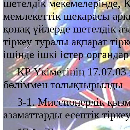
шетелдiк мекемелерiнде, 
мемлекеттiк шекарасы арқ
қонақ үйлерде шетелдiк а
тiркеу туралы ақпарат тiрк
iшiнде iшкi iстер органда
ҚР Yкiметiнiң 17.07.03
бөлiммен толықтырылды
3-1. Миссионерлiк қызм
азаматтарды есептiк тiркеу