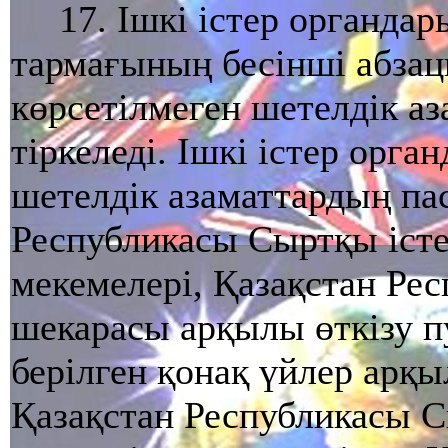
17. Iшкi iстер органдар
тармағының бесiншi абза
көрсетiлмеген шетелдiк а
тiркеледi. Iшкi iстер орг
шетелдiк азаматтардың па
Республикасы Сыртқы iсте
мекемелерi, Қазақстан Ре
шекарасы арқылы өткiзу пу
берiлген қонақ үйлер арқ
Қазақстан Республикасы С