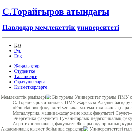
С.Торайғыров атындағы
Павлодар мемлекеттік университеті
Қаз
Рус
Eng
Жаңалықтар
Студентке
Талапкерге
Оқытушыларға
Қызметкерлерге
Мемлекеттік рәміздері
Біз туралы
Университет туралы
ПМУ с
С. Торайғыров атындағы ПМУ Жарғысы
Алқалы басқару
«Foundation» факультеті
Физика, математика және ақпарат
Металлургия, машинажасау және көлік факультеті
Cәулет–
Энергетика факультеті
Гуманитарлық-педагогикалық факу
Агротехнологиялық факультет
Жоғары оқу орнының құры
Академиялық қызмет бойынша сұрақтар
Университеттегі ғы