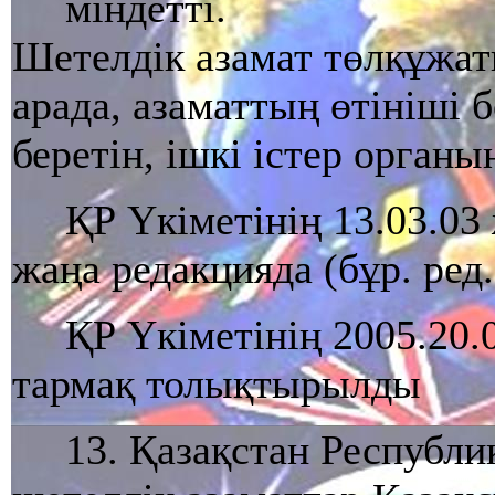
мiндеттi.
Шетелдiк азамат төлқұжат
арада, азаматтың өтiнiшi
беретiн, iшкi iстер органы
ҚР Үкіметінің 13.03.03
жаңа редакцияда (бұр. ред.
ҚР Үкіметінің 2005.20.
тармақ толықтырылды
13. Қазақстан Республ