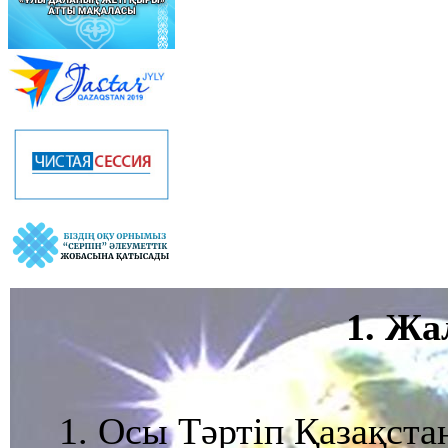
1. Жа
1. Осы Тәртіп Қазақст