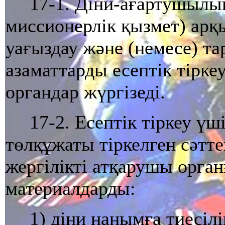
17-1. Дiни-ағартушылық
миссионерлiк қызмет) арқы
уағыздау және (немесе) т
азаматтарды есептiк тiрке
органдар жүргiзедi.
17-2. Есептiк тiркеу үш
төлқұжаты тiркелген сәтте
жергiліктi атқарушы орга
материалдарды:
1) дiни нанымға тиесiл