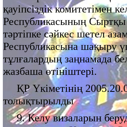
қауіпсіздік комитетімен к
Республикасының Сыртқы і
тәртіпке сәйкес шетел аза
Республикасына шақыру ү
тұлғалардың заңнамада бел
жазбаша өтініштері.
ҚР Үкіметінің 2005.20.
толықтырылды
9. Келу визаларын беру