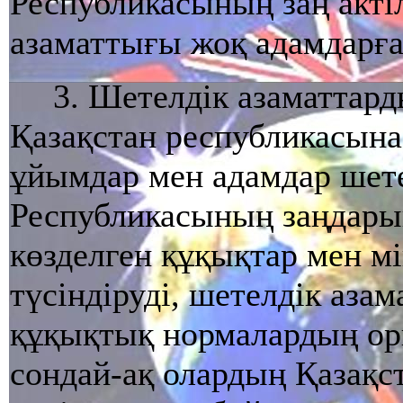
Республикасының заң актіл
азаматтығы жоқ адамдарға
3. Шетелдік азаматтард
Қазақстан республикасын
ұйымдар мен адамдар шете
Республикасының заңдары
көзделген құқықтар мен м
түсіндіруді, шетелдік аза
құқықтық нормалардың ор
сондай-ақ олардың Қазақс