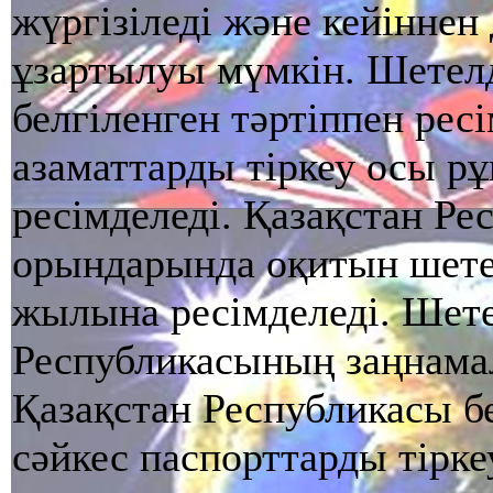
жүргiзiледi және кейiннен
ұзартылуы мүмкiн. Шетелд
белгiленген тәртiппен рес
азаматтарды тiркеу осы р
ресiмделедi. Қазақстан Р
орындарында оқитын шетел
жылына ресiмделедi. Шете
Республикасының заңнама
Қазақстан Республикасы б
сәйкес паспорттарды тiрк