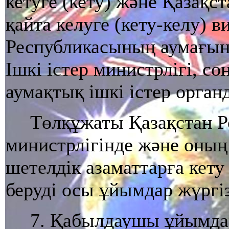
кетуге (кету) және Қазақс
қайта келуге (кету-келу) 
Республикасының аумағын
Iшкi iстер министрлiгi, со
аумақтық iшкi iстер орган
Төлқұжаты Қазақстан 
министрлiгiнде және оның 
шетелдiк азаматтарға кету
берудi осы ұйымдар жүргiз
7. Қабылдаушы ұйымда