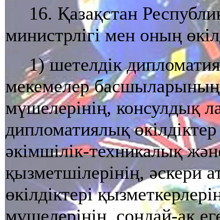
16. Қазақстан Республ
министрлiгi мен оның өкiл
1) шетелдiк дипломатия
мекемелер басшыларының,
мүшелерiнiң, консулдық ла
дипломатиялық өкiлдiктер
әкiмшiлiк-техникалық жән
қызметшiлерiнiң, әскери а
өкiлдiктерi қызметкерлерi
мүшелерiнiң, сондай-ақ ег