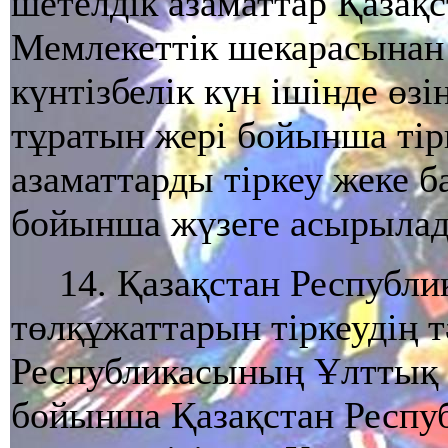
шетелдiк азаматтар Қазақ
Мемлекеттiк шекарасынан 
күнтiзбелiк күн iшiнде өз
тұратын жерi бойынша тiр
азаматтарды тiркеу жеке 
бойынша жүзеге асырылад
14. Қазақстан Республ
төлқұжаттарын тiркеудiң т
Республикасының Ұлттық қ
бойынша Қазақстан Респу