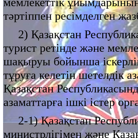
мемлекеттiк ұйымдарының 
тәртiппен ресiмделген жаз
2) Қазақстан Республик
турист ретiнде және мемл
шақыруы бойынша iскерлi
тұруға келетiн шетелдiк а
Қазақстан Республикасынд
азаматтарға iшкi iстер ор
2-1) Қазақстан Республ
министрлігімен және Қаз