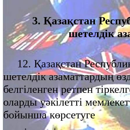
3. Қазақстан Респ
шетелдiк аз
12. Қазақстан Республ
шетелдiк азаматтардың өзд
белгiленген ретпен тiрке
оларды уәкiлеттi мемлекет
бойынша көрсетуге