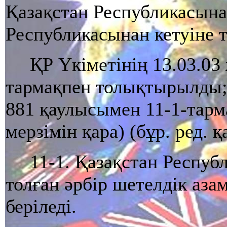
Қазақстан Республикасына
Республикасынан кетуiне
ҚР Үкіметінің 13.03.03
тармақпен толықтырылды; 
881 қаулысымен 11-1-тарма
мерзімін қара) (бұр. ред. қ
11-1. Қазақстан Респуб
толған әрбiр шетелдiк аза
беріледi.