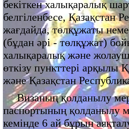
бекiткен халықаралық шар
белгiленбесе, Қазақстан 
жағдайда, төлқұжаты нем
(бұдан әрi - төлқұжат) б
халықаралық және жолауш
өткiзу пункттерi арқылы Қ
және Қазақстан Республика
Визаның қолданылу мер
паспортының қолданылу ме
кемiнде 6 ай бұрын аяқтал