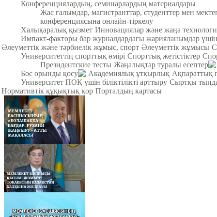
Конференциялардың, семинарлардың материалдары
Жас ғалымдар, магистранттар, студенттер мен мек
конференциясына онлайн-тіркелу
Халықаралық қызмет
Инновациялар және жаңа технологи
Импакт-факторы бар журналдардағы жарияланымдар үші
Әлеуметтік және тәрбиелік жұмыс, спорт
Әлеуметтік жұмысы
С
Университеттің спорттық өмірі
Спорттық жетістіктер
Спо
Президентские тесты
Жаңалықтар туралы есептер
Бос орынды қосу
Академиялық ұтқырлық
Ақпараттық 
Университет ПОҚ үшін біліктілікті арттыру
Сыртқы тыңда
Нормативтік құқықтық қор
Порталдың картасы