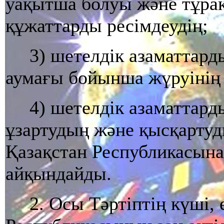
уақытша болуы және тұра
құжаттарды ресімдеудің;
3) шетелдік азаматтар
аумағы бойынша жүруінің ж
4) шетелдік азаматтард
ұзартудың және қысқартуд
Қазақстан Республикасынан
айқындайды.
2. Осы Тәртіптің күші, 