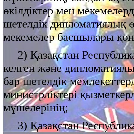
өкiлдiктер мен мекемелерд
шетелдiк дипломатиялық ө
мекемелер басшылары қо
2) Қазақстан Республи
келген және дипломатиялы
бар шетелдiк мемлекеттер
министрлiктерi қызметкер
мүшелерінің;
3) Қазақстан Республи