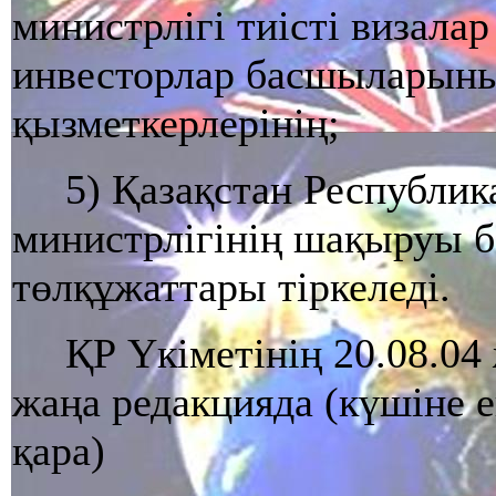
министрлiгi тиiстi визала
инвесторлар басшыларыны
қызметкерлерiнiң;
5) Қазақстан Республи
министрлiгiнiң шақыруы 
төлқұжаттары тiркеледi.
ҚР Үкіметінің 20.08.04
жаңа редакцияда (күшіне ен
қара)