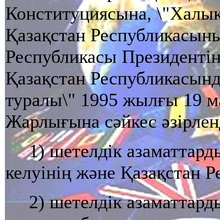
Конституциясына, \"Халы
Қазақстан Республикасыны
Республикасы Президентін
Қазақстан Республикасын
туралы\" 1995 жылғы 19 м
Жарлығына сәйкес әзірлен
1) шетелдік азаматтар
келуінің және Қазақстан Р
2) шетелдік азаматтар