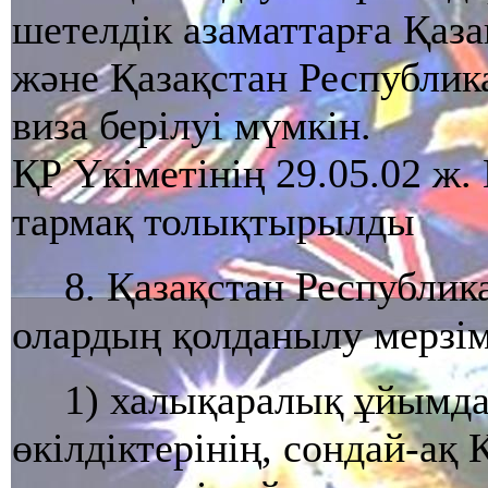
шетелдiк азаматтарға Қаз
және Қазақстан Республик
виза берiлуi мүмкiн.
ҚР Үкіметінің 29.05.02 ж.
тармақ толықтырылды
8. Қазақстан Республи
олардың қолданылу мерзiм
1) халықаралық ұйымда
өкiлдiктерiнiң, сондай-ақ