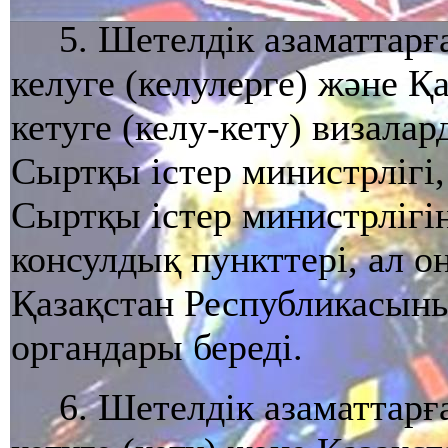
5. Шетелдiк азаматтарғ
келуге (келулерге) және Қ
кетуге (келу-кету) визал
Сыртқы iстер министрлiгi
Сыртқы iстер министрлiгi
консулдық пункттерi, ал о
Қазақстан Республикасының
органдары бередi.
6. Шетелдiк азаматтарғ