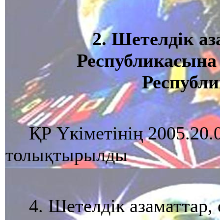
2. Шетелдiк а
Республикасына 
Республи
ҚР Үкіметінің 2005.20.
толықтырылды
4. Шетелдiк азаматтар,