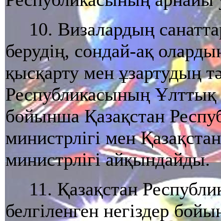
10. Визалардың санатта
берудiң, сондай-ақ оларды
қысқарту мен ұзартудың тә
Республикасының Ұлттық қ
бойынша Қазақстан Респу
министрлiгi мен Қазақста
министрлiгі айқындайды.
11. Қазақстан Республи
белгiленген негіздер бой