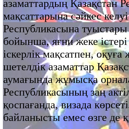
азаматтардың Қазақстан Р
мақсаттарына сәйкес келуi
Республикасына туыстар
бойынша, яғни жеке iстерi
iскерлiк мақсатпен, оқуға 
шетелдiк азаматтар Қазақ
аумағында жұмысқа орнал
Республикасының заң актi
қоспағанда, визада көрсет
байланысты емес өзге де 