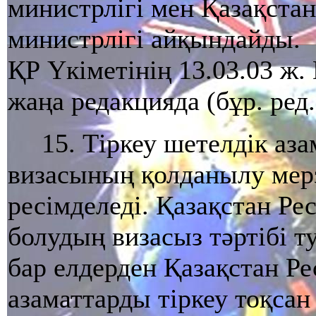
министрлiгi мен Қазақста
министрлiгi айқындайды.
ҚР Үкіметінің 13.03.03 ж.
жаңа редакцияда (бұр. ред.
15. Тiркеу шетелдiк аз
визасының қолданылу мерз
ресiмделедi. Қазақстан Ре
болудың визасыз тәртiбi 
бар елдерден Қазақстан Р
азаматтарды тiркеу тоқсан