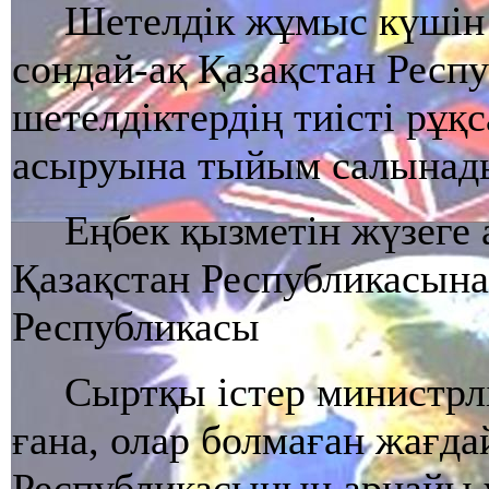
Шетелдiк жұмыс күшiн л
сондай-ақ Қазақстан Респ
шетелдiктердiң тиiстi рұқ
асыруына тыйым салынад
Еңбек қызметiн жүзеге
Қазақстан Республикасына
Республикасы
Сыртқы iстер министрлі
ғана, олар болмаған жағда
Республикасының арнайы уә