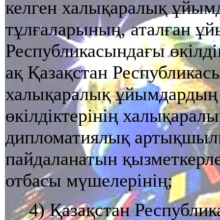
келген халықаралық ұйым
тұлғаларының, аталған ұ
Республикасындағы өкiлдiк
ақ Қазақстан Республикас
халықаралық ұйымдардың
өкiлдiктерiнiң халықаралы
дипломатиялық артықшыл
пайдаланатын қызметкерле
отбасы мүшелерiнiң;
4) Қазақстан Республи