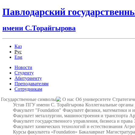
Павлодарский государственн
имени С.Торайгырова
Қаз
Рус
Eng
Новости
Студенту
Абитуриенту
Преподавателям
Сотрудникам
Государственные символы
О нас
Об университете
Стратегич
Устав ПГУ имени С. Торайгырова
Коллегиальные органы
Факультет "Foundation"
Факультет физики, математики и
Факультет металлургии, машиностроения и транспорта
Ар
Факультет государственного управления, бизнеса и права
Факультет химических технологий и естествознания
Агро
Курсы факультета «Foundation»
Бакалавриат
Магистратура