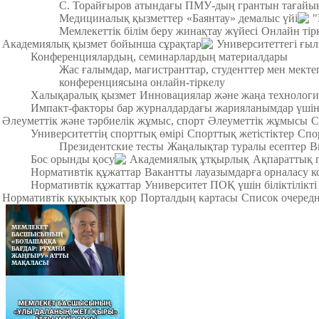
С. Торайғыров атындағы ПМУ-дың грантын тағайы
Медициналық қызметтер
«Баянтау» демалыс үйі
"
Мемлекеттік білім беру жинақтау жүйесі
Онлайн тір
Академиялық қызмет бойынша сұрақтар
Университеттегі ғы
Конференциялардың, семинарлардың материалдары
Жас ғалымдар, магистранттар, студенттер мен мек
конференциясына онлайн-тіркелу
Халықаралық қызмет
Инновациялар және жаңа технологи
Импакт-факторы бар журналдардағы жарияланымдар үші
Әлеуметтік және тәрбиелік жұмыс, спорт
Әлеуметтік жұмысы
С
Университеттің спорттық өмірі
Спорттық жетістіктер
Спо
Президентские тесты
Жаңалықтар туралы есептер
В
Бос орынды қосу
Академиялық ұтқырлық
Ақпараттық 
Нормативтік құжаттар
Вакантты лауазымдарға орналасу к
Нормативтік құжаттар
Университет ПОҚ үшін біліктілікті
Нормативтік құқықтық қор
Порталдың картасы
Список очередн