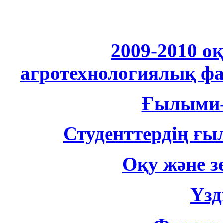
2009-2010 о
агротехнологиялық ф
Ғылыми-
Студенттердің ғ
Оқу және з
Үзд