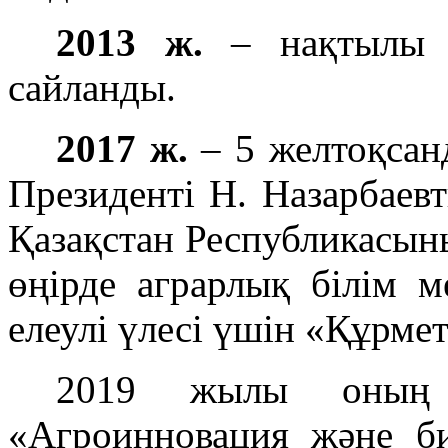
2013 ж.
– нақтылы
сайланды.
2017 ж.
–
5 желтоқсан
Президенті Н. Назарбаев
Қазақстан Республикасыны
өңірде аграрлық білім 
елеулі үлесі үшін «Құрме
2019 жылы оның б
«Агроинновация және би