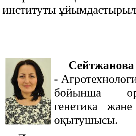
институты ұйымдастырыл
Сейтжано
-
Агротехнологи
бойынша оры
генетика және
оқытушысы.