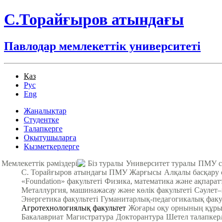
С.Торайғыров атындағы
Павлодар мемлекеттік университеті
Қаз
Рус
Eng
Жаңалықтар
Студентке
Талапкерге
Оқытушыларға
Қызметкерлерге
Мемлекеттік рәміздері
Біз туралы
Университет туралы
ПМУ с
С. Торайғыров атындағы ПМУ Жарғысы
Алқалы басқару
«Foundation» факультеті
Физика, математика және ақпарат
Металлургия, машинажасау және көлік факультеті
Cәулет–
Энергетика факультеті
Гуманитарлық-педагогикалық факу
Агротехнологиялық факультет
Жоғары оқу орнының құры
Бакалавриат
Магистратура
Докторантура
Шетел талапкер