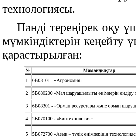
технологиясы.
Пәнді тереңірек оқу 
мүмкіндіктерін кеңейту ү
қарастырылған:
№
Мамандықтар
1
6B08101 - «Агрономия»
2
5В080200 «Мал шаруашылығы өнімдерін өндіру 
3
6B08301 - «Орман ресурстары және орман шар
4
5В070100 - «Биотехнология»
5
5В072700 «Азық – түлік өнімдерінің технология