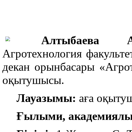
Алтыбаева А
Агротехнология факульт
декан орынбасары «Агро
оқытушысы.
Лауазымы:
аға оқыту
Ғылыми, академиялы