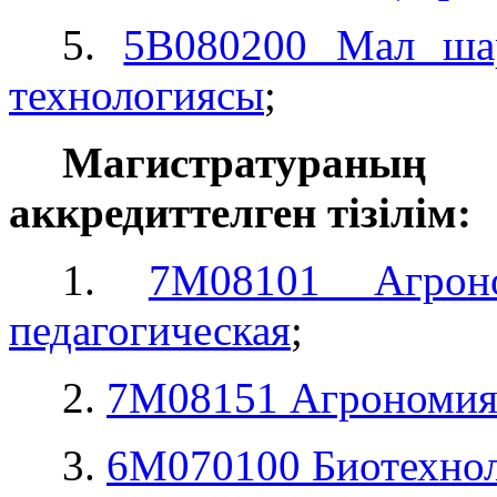
5.
5В080200 Мал шар
технологиясы
;
Магистратураны
аккредиттелген тізілім:
1.
7М08101 Агроно
педагогическая
;
2.
7М08151 Агрономия 
3.
6М070100 Биотехно