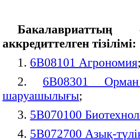
Бакалавриаттың 
аккредиттелген тізілімі:
1.
6В08101 Агрономия
2.
6В08301 Орман
шаруашылығы
;
3.
5В070100 Биотехнол
4.
5В072700 Азық-түлік