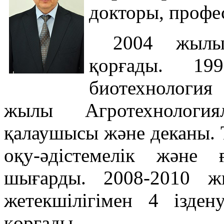
докторы, профе
2004 жылы
қорғады. 1
биотехнология
жылы Агротехнологиял
қалаушысы және деканы. Т
оқу-әдістемелік және
шығарды. 2008-2010 ж
жетекшілігімен 4 ізден
қорғады.