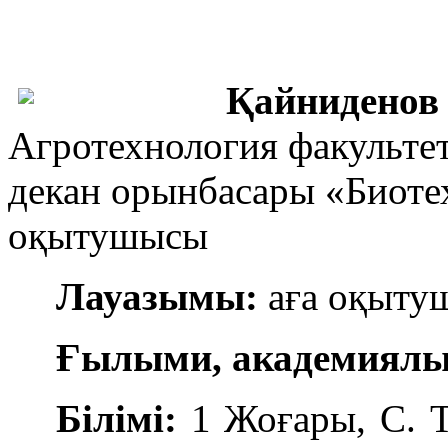
Қайниденов
Агротехнология факульт
декан орынбасары «Биоте
оқытушысы
Лауазымы:
аға оқыту
Ғылыми, академиялық
Білімі:
1 Жоғары, С. 