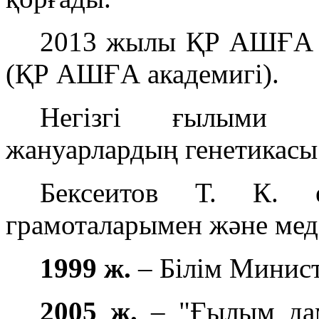
2013 жылы ҚР АШҒА н
(ҚР АШҒА академигі).
Негізгі ғылыми з
жануарлардың генетикасы
Бексеитов Т. К. 
грамоталарымен және мед
1999 ж.
– Білім Минис
2005 ж.
– "Ғылым да