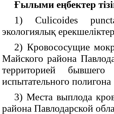
Ғылыми еңбектер тізі
1) Culicoides pun
экологиялық ерекшеліктер
2) Кровососущие мокре
Майского района Павлода
территорией бывшего 
испытательного полигона
3) Места выплода кро
района Павлодарской обл