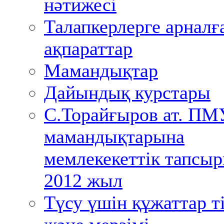
нәтижесі
Талапкерлерге арналғ
ақпараттар
Мамандықтар
Дайындық курстары
С.Торайғыров ат. ПМ
мамандықтарына
мемлекекеттік тапсы
2012 жыл
Түсу үшін құжаттар ті