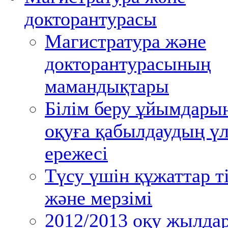
докторантурасы
Магистратура және
докторантурасының
мамандықтары
Білім беру ұйымдары
оқуға қабылдаудың үл
ережесі
Түсу үшін құжаттар ті
және мерзімі
2012/2013 оқу жылда