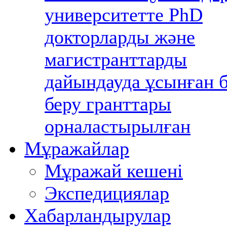
университетте PhD
докторларды және
магистранттарды
дайындауда ұсынған б
беру гранттары
орналастырылған
Мұражайлар
Мұражай кешені
Экспедициялар
Хабарландырулар