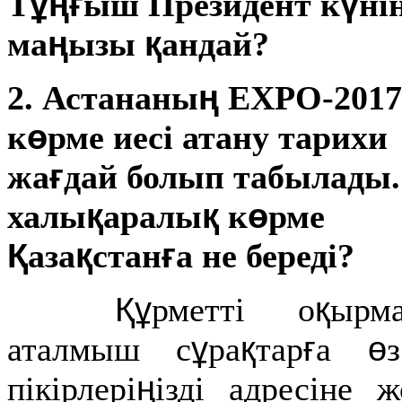
ұңғ
ү
Т
ыш Президент к
ні
ң
қ
ма
ызы
андай?
ң
2.
Астананы
ЕХРО-2017
ө
к
рме иесі атану тарихи
ғ
жа
дай болып табылады.
қ
қ
ө
халы
аралы
к
рме
Қ
қ
ғ
аза
стан
а не береді?
Құ
қ
рметті о
ырма
ұ
қ
ғ
ө
аталмыш с
ра
тар
а
ң
пікірлері
ізді
адресіне ж