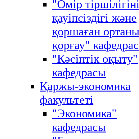
"Өмір тіршілігін
қауіпсіздігі және
қоршаған ортан
қорғау" кафедра
"Кәсіптік оқыту"
кафедрасы
Қаржы-экономика
факультеті
"Экономика"
кафедрасы