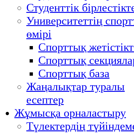
Студенттік бірлестікт
Университеттің спор
өмірі
Спорттық жетістікт
Спорттық секцияла
Спорттық база
Жаңалықтар туралы
есептер
Жұмысқа орналастыру
Түлектердің түйіндем