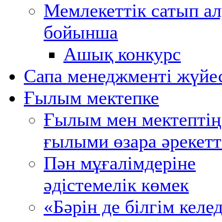
Мемлекеттік сатып ал
бойынша
Ашық конкурс
Сапа менеджменті жүйе
Ғылым мектепке
Ғылым мен мектептің
ғылыми өзара әрекетт
Пән мұғалімдеріне
әдістемелік көмек
«Бәрін де білгім келед