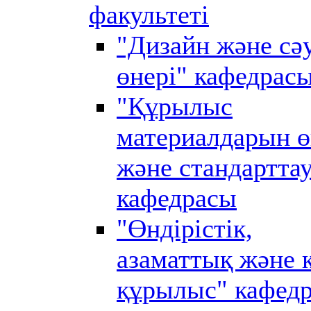
факультеті
"Дизайн және сә
өнері" кафедрас
"Құрылыс
материалдарын ө
және стандартта
кафедрасы
"Өндірістік,
азаматтық және 
құрылыс" кафед