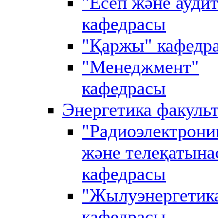
"Есеп және аудит
кафедрасы
"Қаржы" кафедр
"Менеджмент"
кафедрасы
Энергетика факульт
"Радиоэлектрони
және телеқатына
кафедрасы
"Жылуэнергетик
кафедрасы