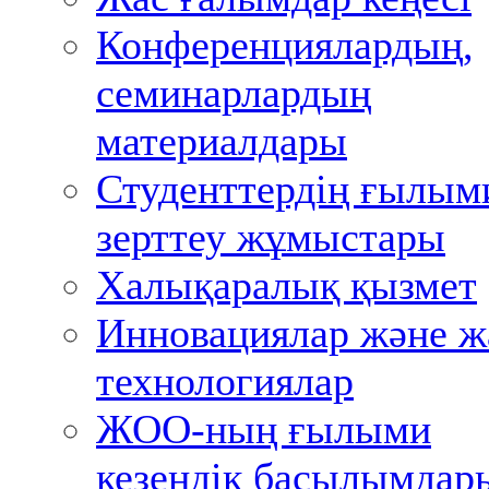
Конференциялардың,
семинарлардың
материалдары
Студенттердің ғылым
зерттеу жұмыстары
Халықаралық қызмет
Инновациялар және ж
технологиялар
ЖОО-ның ғылыми
кезеңдік басылымдар