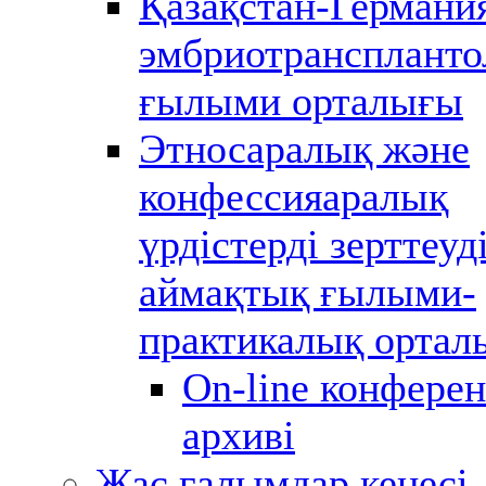
Қазақстан-Германи
эмбриотранспланто
ғылыми орталығы
Этносаралық және
конфессияаралық
үрдістерді зерттеуд
аймақтық ғылыми-
практикалық ортал
Оn-line конфере
архиві
Жас ғалымдар кеңесі