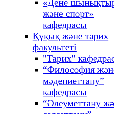
«Дене шынықты
және спорт»
кафедрасы
Құқық және тарих
факультеті
"Тарих" кафедра
“Философия жән
мәдениеттану”
кафедрасы
“Әлеуметтану ж