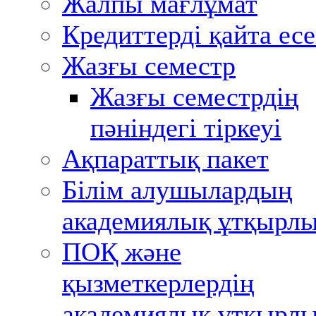
Жалпы мағлұмат
Кредиттерді қайта ес
Жазғы семестр
Жазғы семестрдiң
пәнiндегi тiркеуi
Ақпараттық пакет
Білім алушылардың
академиялық ұтқырл
ПОҚ және
қызметкерлердің
академиялық ұтқырл