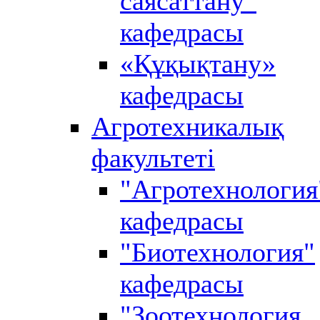
саясаттану”
кафедрасы
«Құқықтану»
кафедрасы
Агротехникалық
факультеті
"Агротехнология
кафедрасы
"Биотехнология"
кафедрасы
"Зоотехнология,