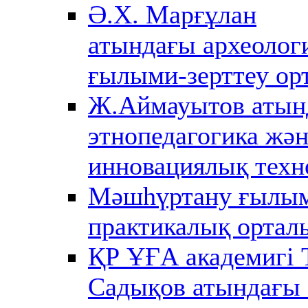
Ә.Х. Марғұлан
атындағы археолог
ғылыми-зерттеу ор
Ж.Аймауытов атын
этнопедагогика жә
инновациялық техн
Мәшһүртану ғылы
практикалық ортал
ҚР ҰҒА академигі 
Садықов атындағы 