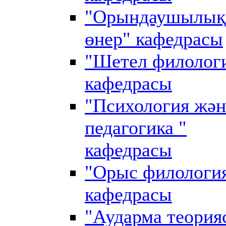
"Орындаушылық
өнер" кафедрасы
"Шетел филолог
кафедрасы
"Психология жән
педагогика "
кафедрасы
"Орыс филологи
кафедрасы
"Аударма теория