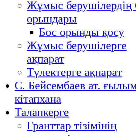
Жұмыс берушілердің 
орындары
Бос орынды қосу
Жұмыс берушілерге
ақпарат
Түлектерге ақпарат
С. Бейсембаев ат. ғылы
кітапхана
Талапкерге
Гранттар тізімінің