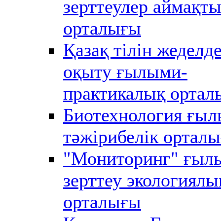
зерттеулер аймақт
орталығы
Қазақ тілін жеделде
оқыту ғылыми-
практикалық ортал
Биотехнология ғыл
тәжірибелік ортал
"Мониторинг" ғыл
зерттеу экологиялы
орталығы