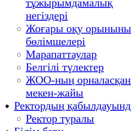
тұжырымдамалық
негіздері
Жоғары оқу орынын
бөлімшелері
Марапаттаулар
Белгілі түлектер
ЖОО-ның орналасқан
мекен-жайы
Ректордың қабылдауынд
Ректор туралы