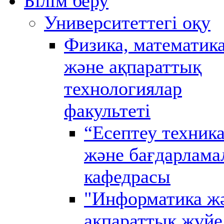
Білім беру
Университеттегі оқу
Физика, математик
және ақпараттық
технологиялар
факультеті
“Есептеу техник
және бағдарлама
кафедрасы
"Информатика ж
ақпараттық жүйе