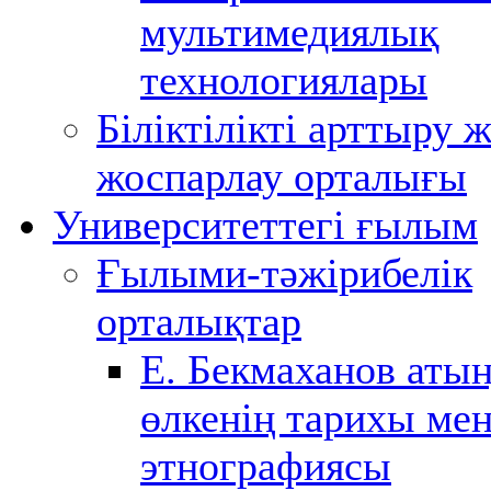
мультимедиялық
технологиялары
Біліктілікті арттыру 
жоспарлау орталығы
Университеттегі ғылым
Ғылыми-тәжірибелік
орталықтар
Е. Бекмаханов аты
өлкенің тарихы ме
этнографиясы