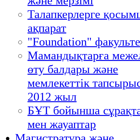
және мерзімі
Талапкерлерге қосым
ақпарат
"Foundation" факульте
Мамандықтарға меже
өту балдары және
мемлекеттік тапсыры
2012 жыл
БҰТ бойынша сұрақт
мен жауаптар
Магистратура және