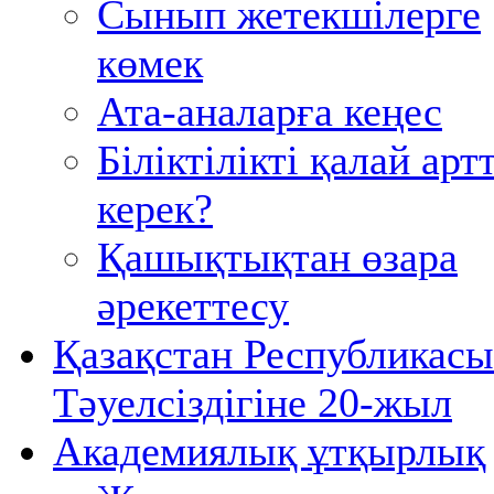
Сынып жетекшілерге
көмек
Ата-аналарға кеңес
Біліктілікті қалай ар
керек?
Қашықтықтан өзара
әрекеттесу
Қазақстан Республикас
Тәуелсіздігіне 20-жыл
Академиялық ұтқырлық