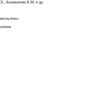
Х., Балажанова К.М. и др.
тельство»
вления.