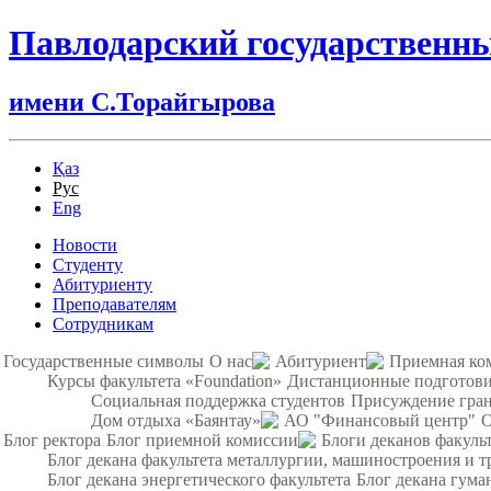
Павлодарский государственн
имени С.Торайгырова
Қаз
Рус
Eng
Новости
Студенту
Абитуриенту
Преподавателям
Сотрудникам
Государственные символы
О нас
Абитуриент
Приемная ко
Курсы факультета «Foundation»
Дистанционные подготови
Социальная поддержка студентов
Присуждение гра
Дом отдыха «Баянтау»
АО "Финансовый центр"
О
Блог ректора
Блог приемной комиссии
Блоги деканов факуль
Блог декана факультета металлургии, машиностроения и т
Блог декана энергетического факультета
Блог декана гума