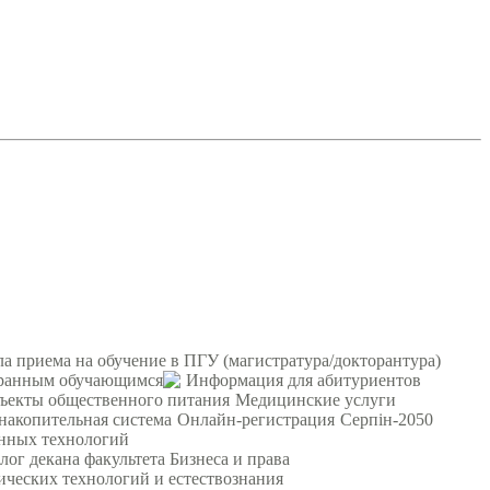
а приема на обучение в ПГУ (магистратура/докторантура)
ранным обучающимся
Информация для абитуриентов
ъекты общественного питания
Медицинские услуги
 накопительная система
Онлайн-регистрация
Серпін-2050
онных технологий
лог декана факультета Бизнеса и права
ических технологий и естествознания