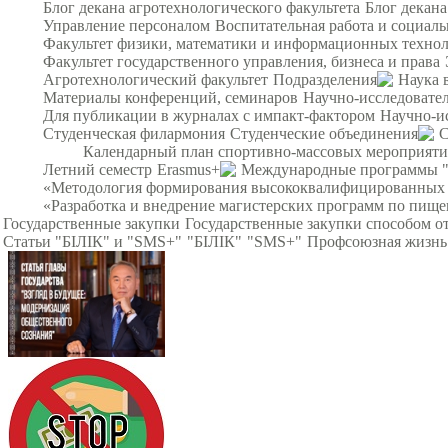
Блог декана агротехнологического факультета
Блог декана
Управление персоналом
Воспитательная работа и социал
Факультет физики, математики и информационных техно
Факультет государственного управления, бизнеса и права
Агротехнологический факультет
Подразделения
Наука 
Материалы конференций, семинаров
Научно-исследовател
Для публикации в журналах с импакт-фактором
Научно-и
Студенческая филармония
Студенческие объединения
С
Календарный план спортивно-массовых мероприят
Летний семестр
Erasmus+
Международные программы 
«Методология формирования высококвалифицированных ин
«Разработка и внедрение магистерских программ по пище
Государственные закупки
Государственные закупки способом о
Статьи "БІЛІК" и "SMS+"
"БІЛІК"
"SMS+"
Профсоюзная жизнь