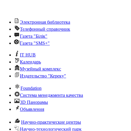
Электронная библиотека
Телефонный справочник
Газета "Білік"
Газета "SMS+"
IT HUB
Календарь
Музейный комплекс
Издательство "Кереку"
Foundation
Система менеджмента качества
3D Панорамы
Объявления
Научно-практические центры
Научно-технологический парк