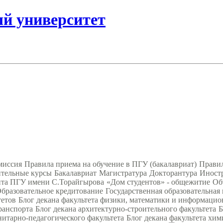
ый университет
миссия
Правила приема на обучение в ПГУ (бакалавриат)
Правил
тельные курсы
Бакалавриат
Магистратура
Докторантура
Иност
нта ПГУ имени С.Торайгырова
«Дом студентов» - общежитие
Об
бразовательное кредитование
Государственная образовательная
тетов
Блог декана факультета физики, математики и информаци
ранспорта
Блог декана архитектурно-строительного факультета
Б
нитарно-педагогического факультета
Блог декана факультета хим