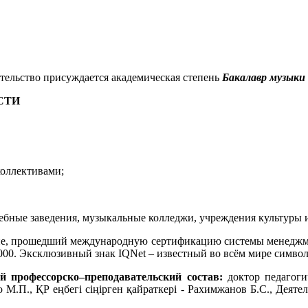
ельство присуждается академическая степень
Бакалавр музыки
СТИ
коллективами;
бные заведения, музыкальные колледжи, учреждения культуры и 
не, прошедший международную сертификацию системы менеджме
00. Эксклюзивный знак IQNet – известный во всём мире символ
 профессорско–преподавательский состав:
доктор педагоги
.П., ҚР еңбегі сіңірген қайраткері - Рахимжанов Б.С., Деятел