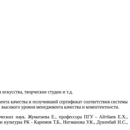
искусства, творческие студии и т.д.
нта качества и получивший сертификат соответствия системы
 высокого уровня менеджмента качества и компетентности.
ческих наук. Жуматаева Е., профессора ПГУ - Айтбаев Е.Х.,
и культуры РК - Каримов Т.Б., Негманова У.К., Дукенбай Н.С.,