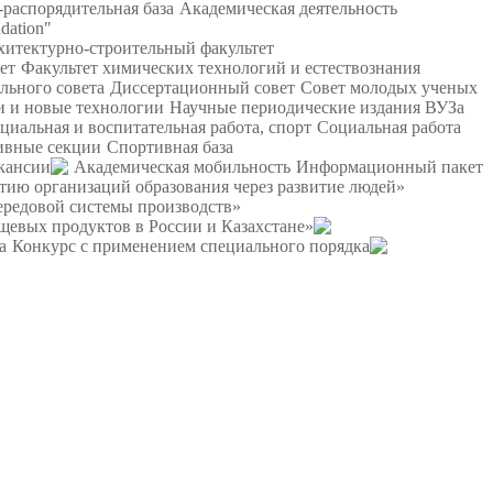
распорядительная база
Академическая деятельность
dation"
хитектурно-строительный факультет
ет
Факультет химических технологий и естествознания
льного совета
Диссертационный совет
Совет молодых ученых
 и новые технологии
Научные периодические издания ВУЗа
циальная и воспитательная работа, спорт
Социальная работа
ивные секции
Спортивная база
кансии
Академическая мобильность
Информационный пакет
тию организаций образования через развитие людей»
ередовой системы производств»
щевых продуктов в России и Казахстане»
а
Конкурс с применением специального порядка