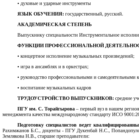
• духовые и ударные инструменты
ЯЗЫК ОБУЧЕНИЯ:
государственный, русский.
АКАДЕМИЧЕСКАЯ СТЕПЕНЬ
Выпускнику специальности Инструментальное исполнит
ФУНКЦИИ ПРОФЕССИОНАЛЬНОЙ ДЕЯТЕЛЬНО
• концертное исполнение музыкальных произведений;
• игра в ансамблях и в оркестрах;
• руководство профессиональными и самодеятельными 
• воспитание музыкальных кадров
ТРУДОУСТРОЙСТВО ВЫПУСКНИКОВ:
средние уче
ПГУ им. С. Торайгырова
– первый вуз в нашем регио
менеджмента качества международному стандарту ИСО 9001:20
Подготовку специалистов ведет квалифицированный
Рахимжанов Б.С., доценты - ПГУ Дукенбай Н.С., Попандопуло М
Землякова Н.В., старшие преподаватели: