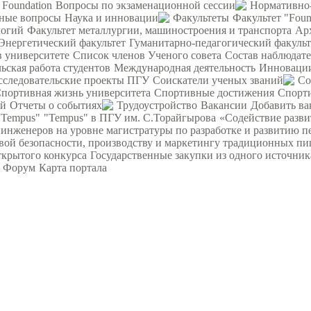
 Foundation
Вопросы по экзаменационной сессии
Нормативно-
ьные вопросы
Наука и инновации
Факультеты
Факультет "Foun
логий
Факультет металлургии, машиностроения и транспорта
Ар
Энергетический факультет
Гуманитарно-педагогический факульт
в университете
Список членов Ученого совета
Состав наблюдате
ьская работа студентов
Международная деятельность
Инновации
сследовательские проекты ПГУ
Соискатели ученых званий
Со
портивная жизнь университета
Спортивные достижения
Спорт
ий
Отчеты о событиях
Трудоустройство
Вакансии
Добавить ва
"Tempus"
"Tempus" в ПГУ им. С.Торайгырова
«Содействие разви
женеров на уровне магистратуры по разработке и развитию п
вой безопасности, производству и маркетингу традиционных пи
ткрытого конкурса
Государственные закупки из одного источник
Форум
Карта портала