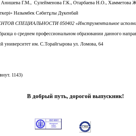
, Анишева Г.М., Сулейменова Г.К., Отарбаева Н.О., Хамметова Ж
ткері» Назымбек Сәбитұлы Дүкенбай
В СПЕЦИАЛЬНОСТИ 050402 «Инструментальное исполни
бразца о среднем профессиональном образовании данного напра
 университет им. С.Торайгырова ул. Ломова, 64
(внут. 1143)
В добрый путь, дорогой выпускник!