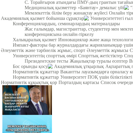
С. Торайғыров атындағы ПМУ-дың грантын тағайы
Медициналық қызметтер
«Баянтау» демалыс үйі
"
Мемлекеттік білім беру жинақтау жүйесі
Онлайн тір
Академиялық қызмет бойынша сұрақтар
Университеттегі ғы
Конференциялардың, семинарлардың материалдары
Жас ғалымдар, магистранттар, студенттер мен мек
конференциясына онлайн-тіркелу
Халықаралық қызмет
Инновациялар және жаңа технологи
Импакт-факторы бар журналдардағы жарияланымдар үші
Әлеуметтік және тәрбиелік жұмыс, спорт
Әлеуметтік жұмысы
С
Университеттің спорттық өмірі
Спорттық жетістіктер
Спо
Президентские тесты
Жаңалықтар туралы есептер
В
Бос орынды қосу
Академиялық ұтқырлық
Ақпараттық 
Нормативтік құжаттар
Вакантты лауазымдарға орналасу к
Нормативтік құжаттар
Университет ПОҚ үшін біліктілікті
Нормативтік құқықтық қор
Порталдың картасы
Список очередн