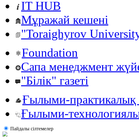
IT HUB
Мұражай кешені
"Toraighyrov Universit
Foundation
Сапа менеджмент жүй
"Білік" газеті
Ғылыми-практикалық 
Ғылыми-технологиялы
Пайдалы сiлтемелер