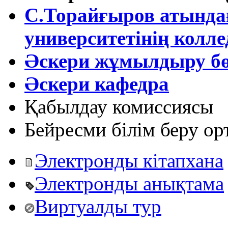
С.Торайғыров атында
университетінің колле
Әскери жұмылдыру бө
Әскери кафедра
Қабылдау комиссиясы
Бейресми білім беру о
Электронды кітапхана
Электронды анықтама
Виртуалды тур