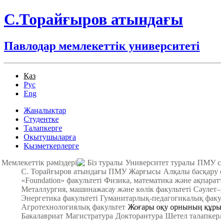
С.Торайғыров атындағы
Павлодар мемлекеттік университеті
Қаз
Рус
Eng
Жаңалықтар
Студентке
Талапкерге
Оқытушыларға
Қызметкерлерге
Мемлекеттік рәміздері
Біз туралы
Университет туралы
ПМУ с
С. Торайғыров атындағы ПМУ Жарғысы
Алқалы басқару
«Foundation» факультеті
Физика, математика және ақпарат
Металлургия, машинажасау және көлік факультеті
Cәулет–
Энергетика факультеті
Гуманитарлық-педагогикалық факу
Агротехнологиялық факультет
Жоғары оқу орнының құры
Бакалавриат
Магистратура
Докторантура
Шетел талапкер