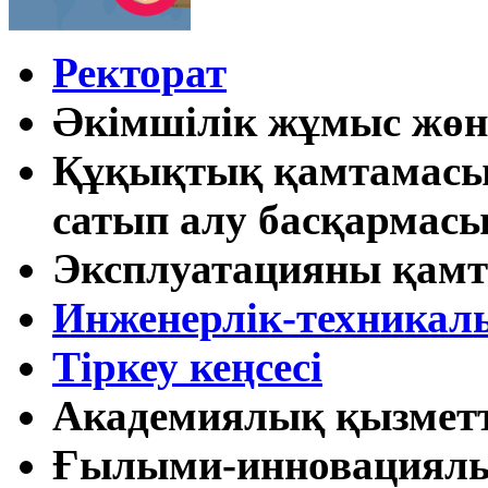
Ректорат
Әкімшілік жұмыс жөні
Құқықтық қамтамасыз
сатып алу басқармас
Эксплуатацияны қамт
Инженерлік-техникал
Тіркеу кеңсесі
Академиялық қызметті
Ғылыми-инновациял