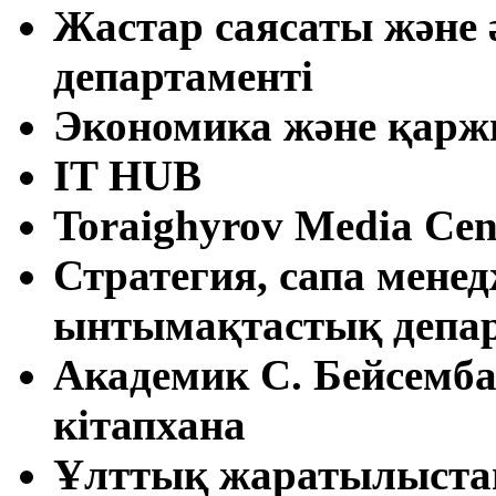
Жастар саясаты және 
департаменті
Экономика және қарж
IT HUB
Toraighyrov Media Cen
Стратегия, сапа мене
ынтымақтастық депар
Академик С. Бейсемб
кітапхана
Ұлттық жаратылыст