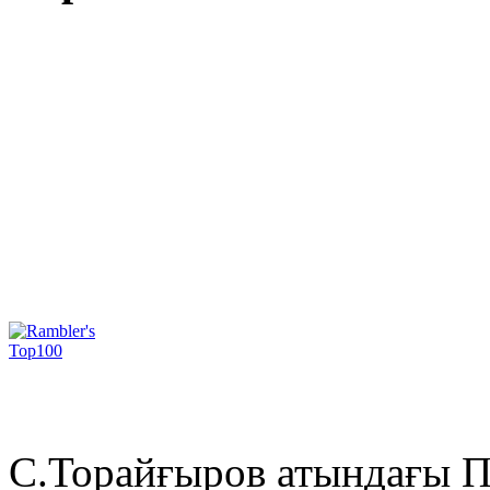
С.Торайғыров атындағы П