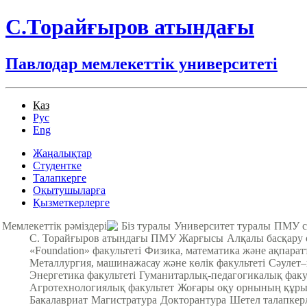
С.Торайғыров атындағы
Павлодар мемлекеттік университеті
Қаз
Рус
Eng
Жаңалықтар
Студентке
Талапкерге
Оқытушыларға
Қызметкерлерге
Мемлекеттік рәміздері
Біз туралы
Университет туралы
ПМУ с
С. Торайғыров атындағы ПМУ Жарғысы
Алқалы басқару
«Foundation» факультеті
Физика, математика және ақпарат
Металлургия, машинажасау және көлік факультеті
Cәулет–
Энергетика факультеті
Гуманитарлық-педагогикалық факу
Агротехнологиялық факультет
Жоғары оқу орнының құры
Бакалавриат
Магистратура
Докторантура
Шетел талапкер