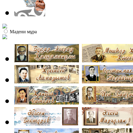
Мәдени мұра