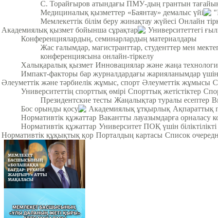
С. Торайғыров атындағы ПМУ-дың грантын тағайы
Медициналық қызметтер
«Баянтау» демалыс үйі
"
Мемлекеттік білім беру жинақтау жүйесі
Онлайн тір
Академиялық қызмет бойынша сұрақтар
Университеттегі ғы
Конференциялардың, семинарлардың материалдары
Жас ғалымдар, магистранттар, студенттер мен мек
конференциясына онлайн-тіркелу
Халықаралық қызмет
Инновациялар және жаңа технологи
Импакт-факторы бар журналдардағы жарияланымдар үші
Әлеуметтік және тәрбиелік жұмыс, спорт
Әлеуметтік жұмысы
С
Университеттің спорттық өмірі
Спорттық жетістіктер
Спо
Президентские тесты
Жаңалықтар туралы есептер
В
Бос орынды қосу
Академиялық ұтқырлық
Ақпараттық 
Нормативтік құжаттар
Вакантты лауазымдарға орналасу к
Нормативтік құжаттар
Университет ПОҚ үшін біліктілікті
Нормативтік құқықтық қор
Порталдың картасы
Список очередн