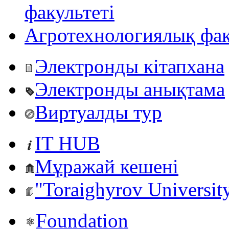
факультеті
Агротехнологиялық фак
Электронды кітапхана
Электронды анықтама
Виртуалды тур
IT HUB
Мұражай кешені
"Toraighyrov Universit
Foundation