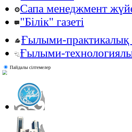
Сапа менеджмент жүй
"Білік" газеті
Ғылыми-практикалық 
Ғылыми-технологиялы
Пайдалы сiлтемелер