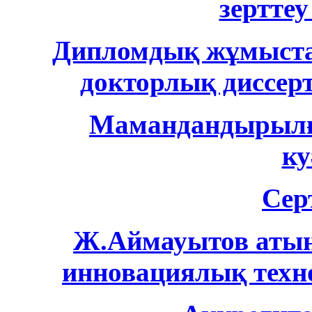
зертте
Дипломдық жұмыстар
докторлық диссе
Мамандандырылғ
ку
Сер
Ж.Аймауытов атын
инновациялық техн