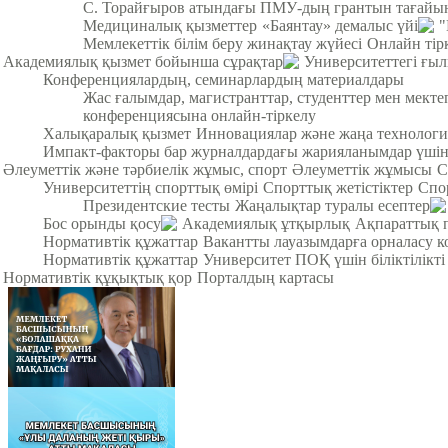
С. Торайғыров атындағы ПМУ-дың грантын тағайы
Медициналық қызметтер
«Баянтау» демалыс үйі
"
Мемлекеттік білім беру жинақтау жүйесі
Онлайн тір
Академиялық қызмет бойынша сұрақтар
Университеттегі ғы
Конференциялардың, семинарлардың материалдары
Жас ғалымдар, магистранттар, студенттер мен мек
конференциясына онлайн-тіркелу
Халықаралық қызмет
Инновациялар және жаңа технологи
Импакт-факторы бар журналдардағы жарияланымдар үші
Әлеуметтік және тәрбиелік жұмыс, спорт
Әлеуметтік жұмысы
С
Университеттің спорттық өмірі
Спорттық жетістіктер
Спо
Президентские тесты
Жаңалықтар туралы есептер
Бос орынды қосу
Академиялық ұтқырлық
Ақпараттық 
Нормативтік құжаттар
Вакантты лауазымдарға орналасу к
Нормативтік құжаттар
Университет ПОҚ үшін біліктілікті
Нормативтік құқықтық қор
Порталдың картасы