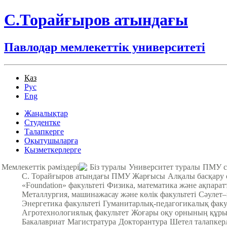
С.Торайғыров атындағы
Павлодар мемлекеттік университеті
Қаз
Рус
Eng
Жаңалықтар
Студентке
Талапкерге
Оқытушыларға
Қызметкерлерге
Мемлекеттік рәміздері
Біз туралы
Университет туралы
ПМУ с
С. Торайғыров атындағы ПМУ Жарғысы
Алқалы басқару
«Foundation» факультеті
Физика, математика және ақпарат
Металлургия, машинажасау және көлік факультеті
Cәулет–
Энергетика факультеті
Гуманитарлық-педагогикалық факу
Агротехнологиялық факультет
Жоғары оқу орнының құры
Бакалавриат
Магистратура
Докторантура
Шетел талапкер