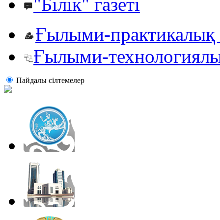
"Білік" газеті
Ғылыми-практикалық 
Ғылыми-технологиялы
Пайдалы сiлтемелер