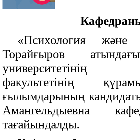
Кафедран
«Психология және 
Торайғыров атындағ
университетінің гум
факультетінің құра
ғылымдарының кандидат
Амангельдыевна каф
тағайындалды.