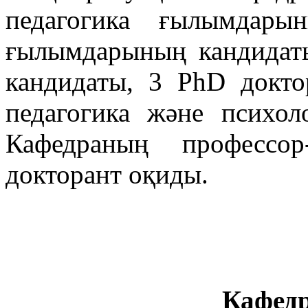
педагогика ғылымдары
ғылымдарының кандидат
кандидаты, 3 PhD докто
педагогика және психол
Кафедраның профессо
докторант оқиды.
Кафед