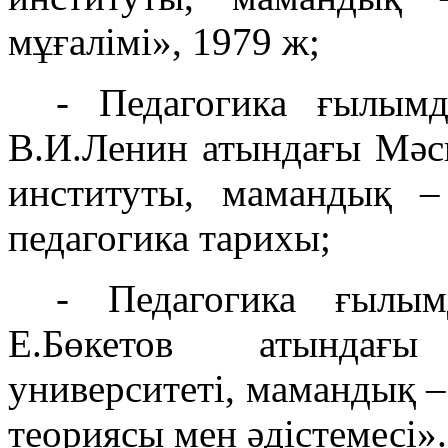
мұғалімі», 1979 ж;
- Педагогика ғылымд
В.И.Ленин атындағы Мәск
институты, мамандық –
педагогика тарихы;
- Педагогика ғылым
Е.Бөкетов атындағы
университеті, мамандық – 
теориясы мен әдістемесі».