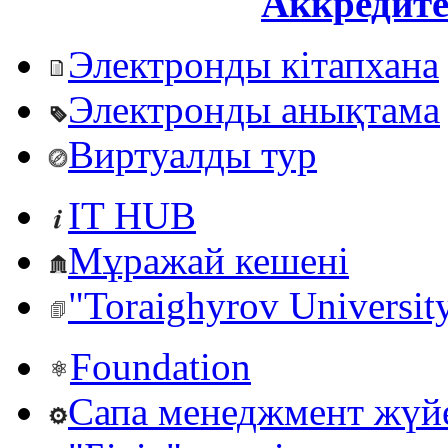
Аккредите
Электронды кітапхана
Электронды анықтама
Виртуалды тур
IT HUB
Мұражай кешені
"Toraighyrov Universit
Foundation
Сапа менеджмент жүй