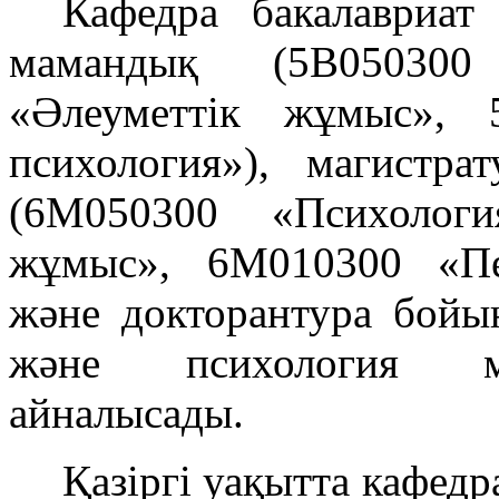
Кафедра бакалавриа
мамандық (5B050300
«Әлеуметтік жұмыс», 
психология»), магист
(6M050300 «Психологи
жұмыс», 6М010300 «Пе
және докторантура бойы
және психология ма
айналысады.
Қазіргі уақытта кафед