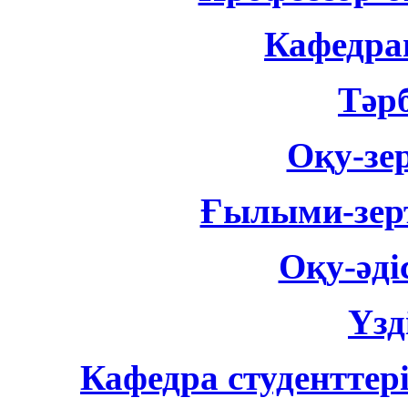
Кафедран
Тәр
Оқу-зе
Ғылыми-зер
Оқу-әді
Үзд
Кафедра студенттер