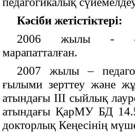
педагогикалық сүйемелде
Кәсіби жетістіктері:
2006 жылы - «Ы.
марапатталған.
2007 жылы – педаго
ғылыми зерттеу және ж
атындағы ІІІ сыйлық лаур
атындағы ҚарМУ БД 14.5
докторлық Кеңесінің мүше