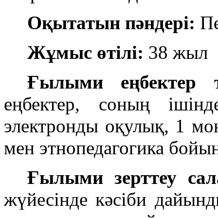
Оқытатын пәндері:
Пе
Жұмыс өтілі:
38 жыл
Ғылыми еңбектер ті
еңбектер, соның іші
электронды оқулық, 1 мо
мен этнопедагогика бойы
Ғылыми зерттеу сал
жүйесінде кәсіби дайын