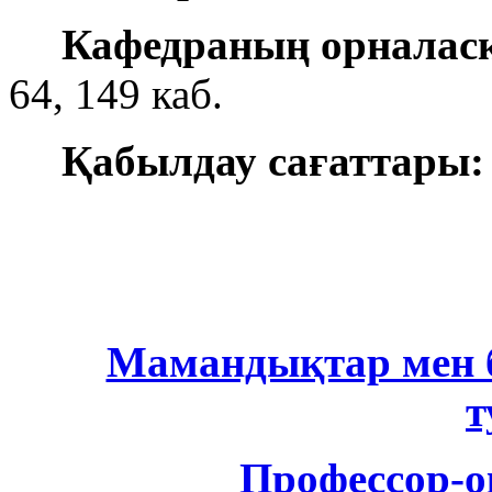
Кафедраның орналасқ
64, 149 каб.
Қабылдау сағаттары
Мамандықтар мен б
т
Профессор-