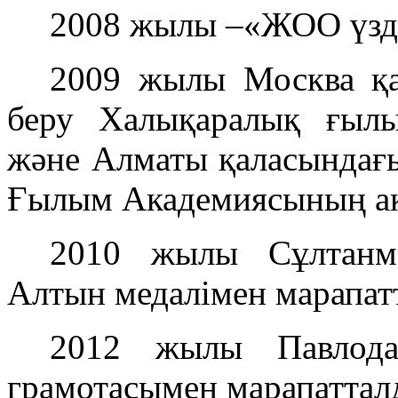
2008 жылы –«ЖОО үзді
2009 жылы Москва қа
беру Халықаралық ғыл
және Алматы қаласындағ
Ғылым Академиясының ак
2010 жылы Сұлтанм
Алтын медалімен марапат
2012 жылы Павлода
грамотасымен марапаттал