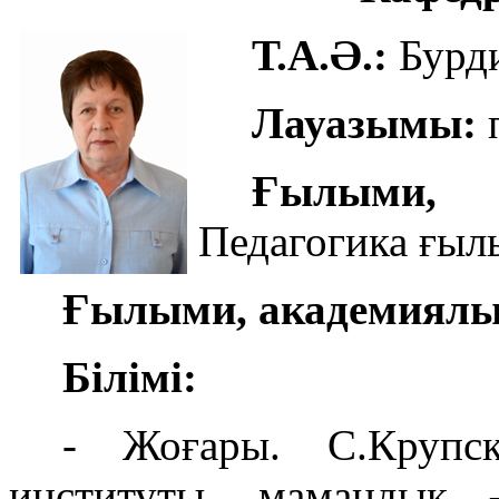
Т.А.Ә.:
Бурди
Лауазымы:
Ғылыми, 
Педагогика ғы
Ғылыми, академиялы
Бiлiмі:
- Жоғары. С.Крупск
институты, мамандық 