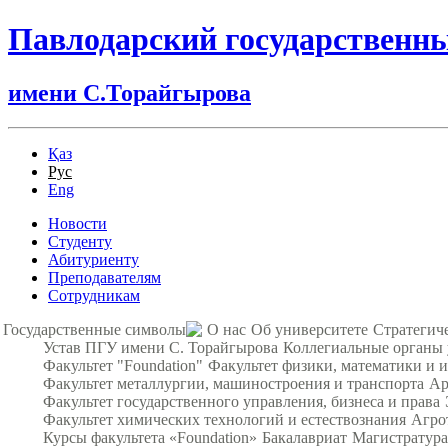
Павлодарский государственн
имени С.Торайгырова
Қаз
Рус
Eng
Новости
Студенту
Абитуриенту
Преподавателям
Сотрудникам
Государственные символы
О нас
Об университете
Стратегич
Устав ПГУ имени С. Торайгырова
Коллегиальные органы
Факультет "Foundation"
Факультет физики, математики и
Факультет металлургии, машиностроения и транспорта
Ар
Факультет государственного управления, бизнеса и права
Факультет химических технологий и естествознания
Агро
Курсы факультета «Foundation»
Бакалавриат
Магистратура