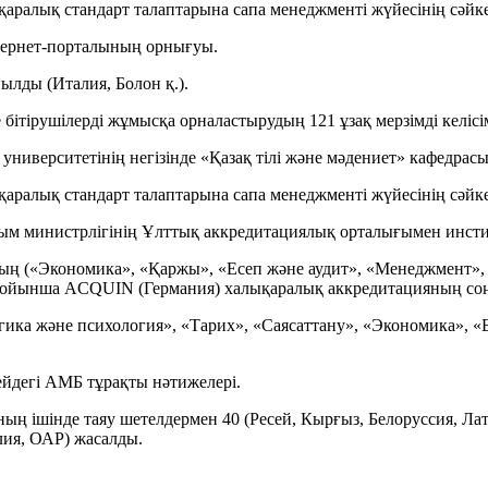
аралық стандарт талаптарына сапа менеджменті жүйесінің сәйке
нтернет-порталының орнығуы.
лды (Италия, Болон қ.).
бітірушілерді жұмысқа орналастырудың 121 ұзақ мерзімді келіс
ниверситетінің негізінде «Қазақ тілі және мәдениет» кафедрасы
аралық стандарт талаптарына сапа менеджменті жүйесінің сәйке
лым министрлігінің Ұлттық аккредитациялық орталығымен инст
ың («Экономика», «Қаржы», «Есеп және аудит», «Менеджмент», «
бойынша ACQUIN (Германия) халықаралық аккредитацияның соң
ика және психология», «Тарих», «Саясаттану», «Экономика», «Б
йдегі АМБ тұрақты нәтижелері.
ың ішінде таяу шетелдермен 40 (Ресей, Кырғыз, Белоруссия, Ла
лия, ОАР) жасалды.