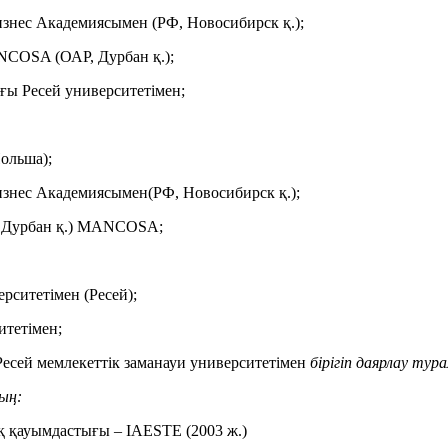
нес Академиясымен (РФ, Новосибирск қ.);
COSA (ОАР, Дурбан қ.);
ғы Ресей университетімен;
Польша);
нес Академиясымен(РФ, Новосибирск қ.);
 Дурбан қ.) MANCOSA;
рситетімен (Ресей);
тетімен;
есей мемлекеттік заманауи университетімен
бірігіп даярлау тур
ың:
ық қауымдастығы – IAESTE (2003 ж.)