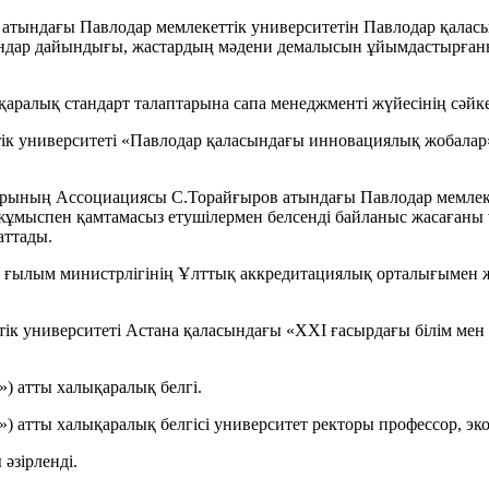
тындағы Павлодар мемлекеттік университетін Павлодар қаласында
амандар дайындығы, жастардың мәдени демалысын ұйымдастырға
аралық стандарт талаптарына сапа менеджменті жүйесінің сәйке
ік университеті «Павлодар қаласындағы инновациялық жобалар
арының Ассоциациясы С.Торайғыров атындағы Павлодар мемлеке
жұмыспен қамтамасыз етушілермен белсенді байланыс жасағаны 
аттады.
е ғылым министрлігінің Ұлттық аккредитациялық орталығымен 
к университеті Астана қаласындағы «ХХІ ғасырдағы білім мен 
 атты халықаралық белгі.
 атты халықаралық белгісі университет ректоры профессор, э
әзірленді.