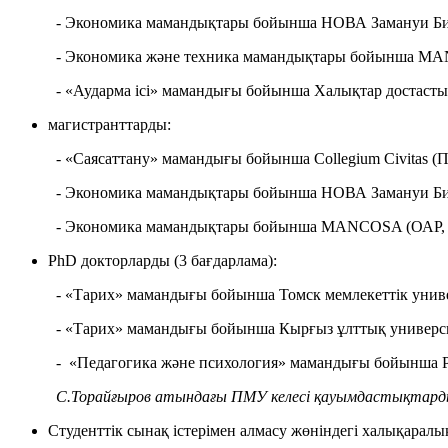
- Экономика мамандықтары бойынша НОВА Замануи Биз
- Экономика және техника мамандықтары бойынша MAN
- «Аударма ісі» мамандығы бойынша Халықтар достасты
магистранттарды:
- «Саясаттану» мамандығы бойынша Collegium Civitas (
- Экономика мамандықтары бойынша НОВА Замануи Биз
- Экономика мамандықтары бойынша MANCOSA (ОАР,
PhD докторларды (3 бағдарлама):
- «Тарих» мамандығы бойынша Томск мемлекеттік униве
- «Тарих» мамандығы бойынша Кырғыз ұлттық универси
- «Педагогика және психология» мамандығы бойынша Р
С.Торайғыров атындағы ПМУ келесі қауымдастықтард
Студенттік сынақ істерімен алмасу жөніндегі халықарал