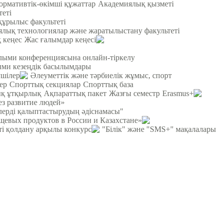
ормативтік-өкімші құжаттар
Академиялық қызметі
теті
құрылыс факультеті
лық технологиялар және жаратылыстану факультеті
 кеңес
Жас ғалымдар кеңесі
ылыми конференциясына онлайн-тіркелу
и кезеңдік басылымдары
ушілер
Әлеуметтік және тәрбиелік жұмыс, спорт
ер
Спорттық секциялар
Спорттық база
қ ұтқырлық
Ақпараттық пакет
Жазғы семестр
Erasmus+
ез развитие людей»
рлерді қалыптастырудың әдіснамасы"
щевых продуктов в России и Казахстане»
ті қолдану арқылы конкурс
"Білік" және "SMS+" мақалалары