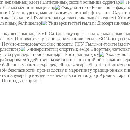
ion деканының блогы
Емтихандық сессия бойынша сұрақтар
Н
р
Ғылым мен инновациялар
Факультеттер
«Foundation» факуль
ьтеті
Металлургия, машинажасау және көлік факультеті
Cәулет–
етика факультеті
Гуманитарлық-педагогикалық факультеті
Химия
лымдық бөлімшелері
Университеттегі ғылым
Диссертациялық
теп оқушыларының "XVII Сатбаев оқулары" атты халықаралық ғ
қызмет
Инновациялар және жаңа технологиялар
ЖОО-ның ғылым
н
Научно-исследовательские проекты ПГУ
Ғылыми атақты ізден
ірлестіктер
Университеттің спорттық өмірі
Спорттық жетістікт
ыс берушілердің бос орындары
Бос орынды қосу
Академиялы
орайгырова
«Содействие развитию организаций образования чер
у бойынша магистратура деңгейінде жоғары біліктілікті инжене
вой безопасности, производству и маркетингу традиционных пи
атып алулар
Бір көзден мемлекеттік сатып алулар
Арнайы тәртіп
м
Порталдың картасы