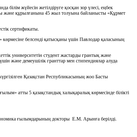
 білім жүйесін жетілдіруге қосқан зор үлесі, еңбек
ны және құрылғанына 45 жыл толуына байланысты «Құрмет
стік сертификаты.
» көрмесіне белсенді қатысқаны үшін Павлодар қаласының
ттік университетін студент жастарды грантық және
үшін және демеушілік гранттар мен стипендиялар алуда
жүргізілген Қазақстан Республикасының жоо Басты
ғылым» атты 5 қазақстандық халықаралық көрмесінде білікті
кономика ғылымдарының докторы Е.М. Арынға берілді.