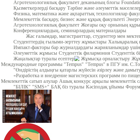
Агротехнологиялық факультет деканының блогы
Foundat
Қызметкерлерді басқару
Тәрбие және әлеуметтік мәселеле
Физика, математика және ақпараттық технологиялар факул
Мемлекеттік басқару, бизнес және құқық факультеті
Энерг
Агротехнологиялық факультет
Жоғары оқу орнының құры
Конференциялардың, семинарлардың материалдары
Жас ғалымдар, магистранттар, студенттер мен мек
Студенттердің ғылыми-зерттеу жұмыстары
Халықаралық 
Импакт-факторы бар журналдардағы жарияланымдар үші
Әлеуметтік жұмысы
Студенттік филармония
Студенттік б
Жаңалықтар туралы есептер
Жұмысқа орналастыру
Жұм
Международные программы "Tempus"
"Tempus" в ПГУ им. С.Т
"Өндірістің алдыңғы қатарлы жүйесін әзірлеу және дамыт
«Разработка и внедрение магистерских программ по пище
Мемлекеттік сатып алулар
Ашық конкурс арқылы мемлекеттік с
"БІЛІК"
"SMS+"
БАҚ біз туралы
Кәсіподақ ұйымы
Фору