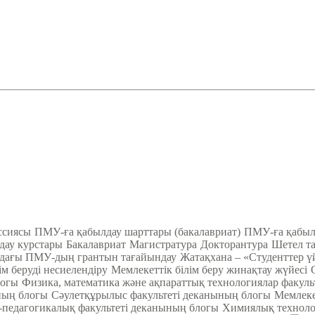
ссиясы
ПМУ-ға қабылдау шарттары (бакалавриат)
ПМУ-ға қабылд
ау курстары
Бакалавриат
Магистратура
Докторантура
Шетел та
ндағы ПМУ-дың грантын тағайындау
Жатақхана – «Студенттер ү
ім беруді несиелендіру
Мемлекеттік білім беру жинақтау жүйесі
логы
Физика, математика және ақпараттық технологиялар факул
ның блогы
Cәулетқұрылыс факультеті деканының блогы
Мемлеке
педагогикалық факультеті деканының блогы
Химиялық техноло