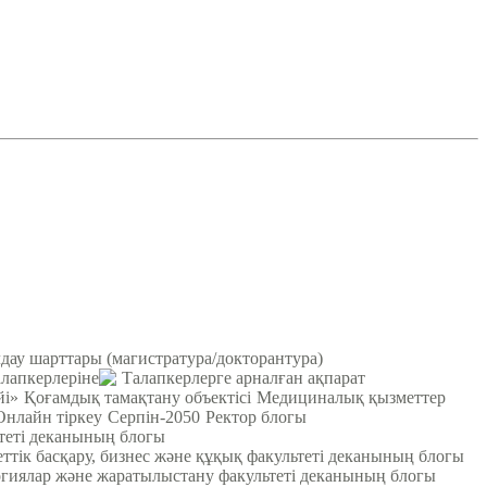
ау шарттары (магистратура/докторантура)
лапкерлеріне
Талапкерлерге арналған ақпарат
йі»
Қоғамдық тамақтану объектісі
Медициналық қызметтер
Онлайн тіркеу
Серпін-2050
Ректор блогы
ьтеті деканының блогы
ттік басқару, бизнес және құқық факультеті деканының блогы
гиялар және жаратылыстану факультеті деканының блогы