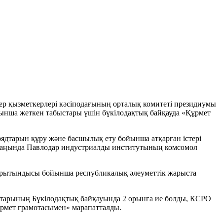
ер қызметкерлері кәсіподағының орталық комитеті президиумы
ынша жеткен табыстары үшін бүкілодақтық байқауда «Құрмет
рядтарын құру және басшылық ету бойынша атқарған істері
саңында Павлодар индустриалды институтының комсомол
орытындысы бойынша республикалық әлеуметтік жарыста
старының Бүкілодақтық байқауында 2 орынға ие болды, КСРО
рмет грамотасымен» марапатталды.