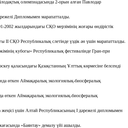
ілодақтық олимпиадасында 2-орын алған Павлодар
әрежелі Дипломымен марапатталды.
01-2002 жылдарындағы СҚО мерзімінің жоғары өндірістік
ы ІІ СҚО Республикалық слетінде үздік ән үшін марапатталды.
кімінің кубогы» Республикалық фестивалінде Гран-при
Мәскеу қаласындағы Қазақстанның Ұлттық көрмесіне белсенді
ында өткен Аймақаралық экологиялық-биосфералық
нда өткен Аймақаралық экологиялық-биосфералық
а жеңісі үшін Алтай Республикасының І дәрежелі дипломымен
жағасында «Баянтау» демалу үйі ашылды.