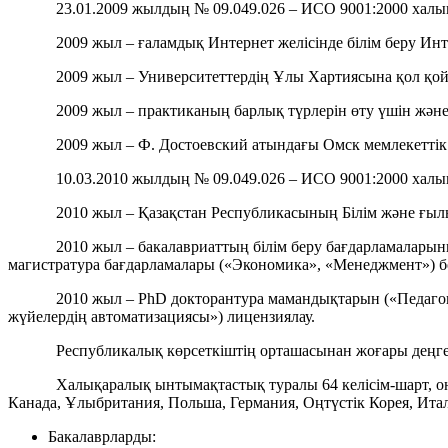
23.01.2009 жылдың № 09.049.026 – ИСО 9001:2000 халық
2009 жыл – ғаламдық Интернет желісінде білім беру И
2009 жыл – Университеттердің Ұлы Хартиясына қол қойы
2009 жыл – практиканың барлық түрлерін өту үшін және 
2009 жыл – Ф. Достоевский атындағы Омск мемлекеттік у
10.03.2010 жылдың № 09.049.026 – ИСО 9001:2000 халық
2010 жыл – Қазақстан Республикасының Білім және ғы
2010 жыл – бакалавриаттың білім беру бағдарламаларын
магистратура бағдарламалары («Экономика», «Менеджмент») 
2010 жыл – PhD докторантура мамандықтарын («Педагог
жүйелердің автоматизациясы») лицензиялау.
Республикалық көрсеткіштің орташасынан жоғары деңге
Халықаралық ынтымақтастық туралы 64 келісім-шарт, он
Канада, Ұлыбритания, Польша, Германия, Оңтүстік Корея, Ита
Бакалаврларды: