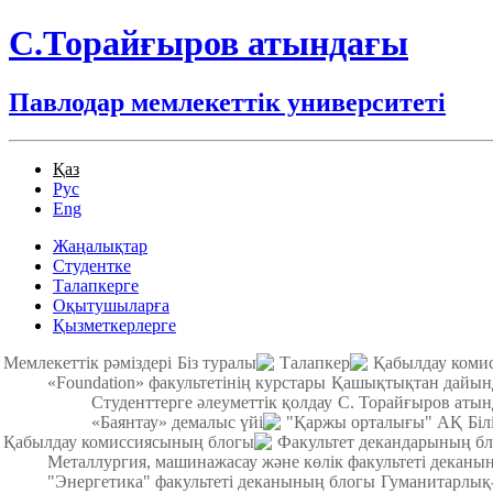
С.Торайғыров атындағы
Павлодар мемлекеттік университеті
Қаз
Рус
Eng
Жаңалықтар
Студентке
Талапкерге
Оқытушыларға
Қызметкерлерге
Мемлекеттік рәміздері
Біз туралы
Талапкер
Қабылдау коми
«Foundation» факультетінің курстары
Қашықтықтан дайынд
Студенттерге әлеуметтік қолдау
С. Торайғыров аты
«Баянтау» демалыс үйі
"Қаржы орталығы" АҚ
Біл
Қабылдау комиссиясының блогы
Факультет декандарының б
Металлургия, машинажасау және көлік факультеті деканы
"Энергетика" факультеті деканының блогы
Гуманитарлық-