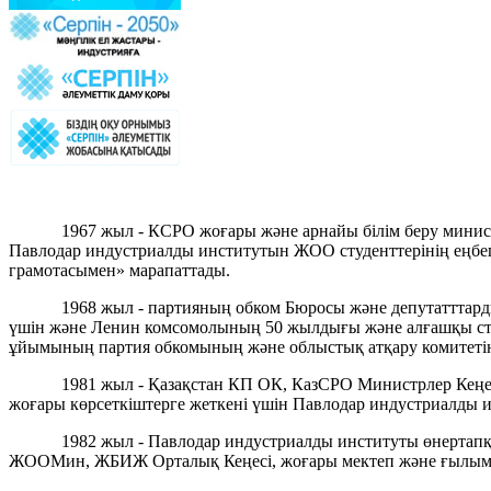
1967 жыл - КСРО жоғары және арнайы білім беру минис
Павлодар индустриалды институтын ЖОО студенттерінің еңбе
грамотасымен» марапаттады.
1968 жыл - партияның обком Бюросы және депутатттарды
үшін және Ленин комсомолының 50 жылдығы және алғашқы ст
ұйымының партия обкомының және облыстық атқару комитетіні
1981 жыл - Қазақстан КП ОК, КазСРО Министрлер Кең
жоғары көрсеткіштерге жеткені үшін Павлодар индустриалды 
1982 жыл - Павлодар индустриалды институты өнертап
ЖООМин, ЖБИЖ Орталық Кеңесі, жоғары мектеп және ғылыми 