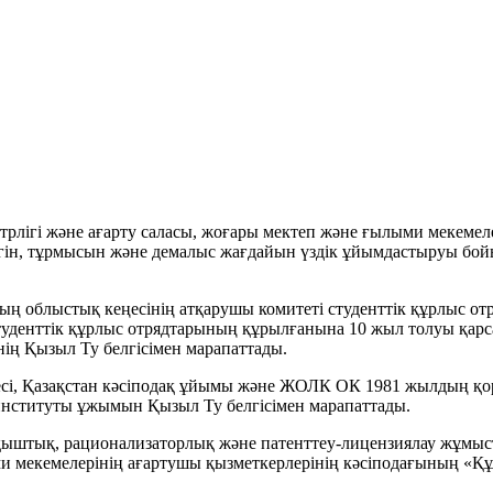
трлігі және ағарту саласы, жоғары мектеп және ғылыми мекемел
гін, тұрмысын және демалыс жағдайын үздік ұйымдастыруы бой
ң облыстық кеңесінің атқарушы комитеті студенттік құрлыс от
уденттік құрлыс отрядтарының құрылғанына 10 жыл толуы қар
ң Қызыл Ту белгісімен марапаттады.
есі, Қазақстан кәсіподақ ұйымы және ЖОЛК ОК 1981 жылдың қ
институты ұжымын Қызыл Ту белгісімен марапаттады.
қыштық, рационализаторлық және патенттеу-лицензиялау жұмы
мекемелерінің ағартушы қызметкерлерінің кәсіподағының «Құ