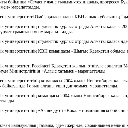
ндығы бойынша «Студент және ғылыми-техникалық прогресс» Бүк
мен» марапатталды.
ттік университеті Омбы қаласындағы КВН ашық кубогының І д
ік университетінің студенттік құрлыс отряды Алматы қаласы 20
«Құрмет грамотасымен» марапатталды.
к университетінің студенттік құрлыс отряды Алматы қаласындағ
ік университетінің КВН командасы «Шығыс Қазақстан облысы ә
к университеті Ресейдегі Қазақстан жылын өткізуге арналған 
ауда Министрлігінің «Алғыс хатымен» марапатталды.
ттік университетінің командасы 2004 жылы Новосибирск қалас
 байқауында І орын алғаны үшін дипломмен марапатталды.
тік университетінің командасы 2004 жылы Новосибирск қаласы
тталды.
ік университетінің «Азия» дуэті «Вокал» номинациясы бойынш
алған Баянауылдың тамаша, әдемі жерінде, Сабындыкөл көлінің 