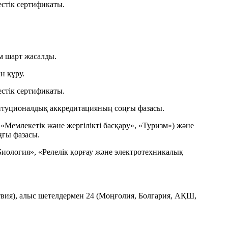
стік сертификаты.
ім шарт жасалды.
н құру.
стік сертификаты.
итуционалдық аккредитацияның соңғы фазасы.
Мемлекетік және жергілікті басқару», «Туризм») және
ғы фазасы.
иология», «Релелік қорғау және электротехникалық
твия), алыс шетелдермен 24 (Моңғолия, Болгария, АҚШ,