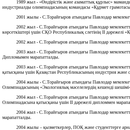
1989 жыл - «Өндірістік және азаматтық құрлыс» мама
индустриалды олимпиадасының командасы «Құрмет грамотасы
2001 жылы - С.Торайғыров атындағы Павлодар мемлеке
2002 жыл - С.Торайғыров атындағы Павлодар мемлекетт
көрсеткіштері үшін СҚО Республикалық слетінің ІІ дәрежелі 
2002 жыл - С.Торайғыров атындағы Павлодар мемлекетті
2003 жыл - С.Торайғыров атындағы Павлодар мемлекетт
Дипломымен марапатталды.
2003 жыл - С.Торайғыров атындағы Павлодар мемлекетті
қатысқаны үшін Қазақстан Республикасының индустрия және с
2004 жылы - С.Торайғыров атындағы Павлодар мемлеке
Олимпиадасының «Экологиялық мәселелердің кешенді шешімі»
2004 жыл - С.Торайғыров атындағы Павлодар мемлекет
Олимпиадасына қатысқаны үшін ІІ дәрежелі дипломмен марапа
2004 жыл - С.Торайғыров атындағы Павлодар мемлекетт
марапатталды.
2004 жылы – қызметкерлер, ПОҚ және студенттерге арн