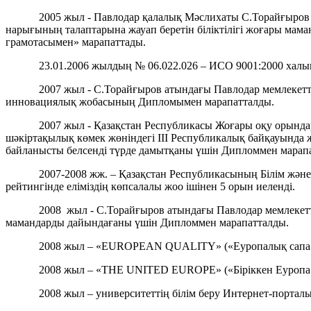
2005 жыл - Павлодар қалалық Мәслихаты С.Торайғыров а
нарығының талаптарына жауап беретін біліктілігі жоғары м
грамотасымен» марапаттады.
23.01.2006 жылдың № 06.022.026 – ИСО 9001:2000 халық
2007 жыл - С.Торайғыров атындағы Павлодар мемлекетт
инновациялық жобасының Дипломымен марапатталды.
2007 жыл - Қазақстан Республикасы Жоғары оқу орынд
шәкіртақылық көмек жөніндегі ІІІ Республикалық байқауында 
байланысты белсенді түрде дамытқаны үшін Дипломмен марап
2007-2008 жж. – Қазақстан Республикасының Білім жән
рейтингінде еліміздің көпсалалы жоо ішінен 5 орын иеленді.
2008 жыл - С.Торайғыров атындағы Павлодар мемлекетті
мамандарды дайындағаны үшін Дипломмен марапатталды.
2008 жыл – «EUROPEAN QUALITY» («Еуропалық сапа»)
2008 жыл – «THE UNITED EUROPE» («Біріккен Еуропа»)
2008 жыл – университеттің білім беру Интернет-порталы 