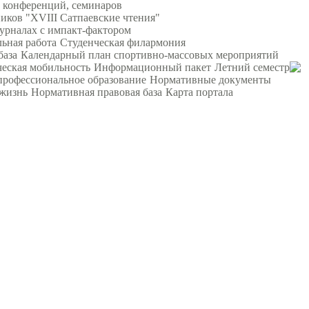
 конференций, семинаров
ков "XVIII Сатпаевские чтения"
урналах с импакт-фактором
ьная работа
Студенческая филармония
база
Календарный план спортивно-массовых мероприятий
еская мобильность
Информационный пакет
Летний семестр
профессиональное образование
Нормативные документы
жизнь
Нормативная правовая база
Карта портала