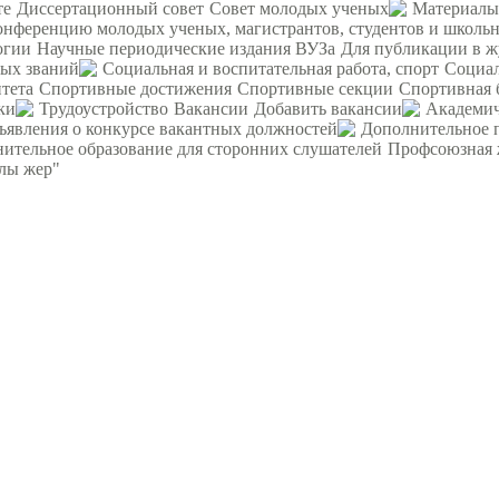
те
Диссертационный совет
Совет молодых ученых
Материалы
ференцию молодых ученых, магистрантов, студентов и школьни
огии
Научные периодические издания ВУЗа
Для публикации в ж
ных званий
Социальная и воспитательная работа, спорт
Социал
тета
Спортивные достижения
Спортивные секции
Спортивная 
ки
Трудоустройство
Вакансии
Добавить вакансии
Академич
ъявления о конкурсе вакантных должностей
Дополнительное 
ительное образование для сторонних слушателей
Профсоюзная 
рлы жер"