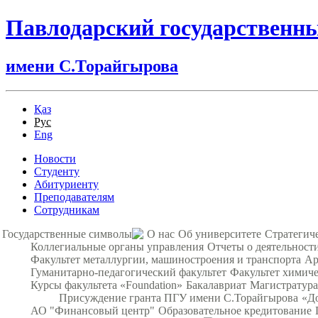
Павлодарский государственн
имени С.Торайгырова
Қаз
Рус
Eng
Новости
Студенту
Абитуриенту
Преподавателям
Сотрудникам
Государственные символы
О нас
Об университете
Стратегич
Коллегиальные органы управления
Отчеты о деятельност
Факультет металлургии, машиностроения и транспорта
Ар
Гуманитарно-педагогический факультет
Факультет химиче
Курсы факультета «Foundation»
Бакалавриат
Магистратура
Присуждение гранта ПГУ имени С.Торайгырова
«Д
АО "Финансовый центр"
Образовательное кредитование