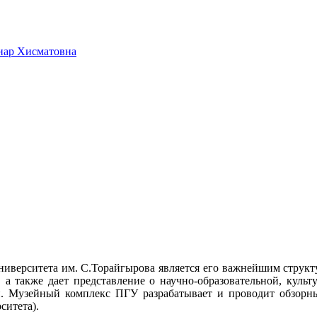
нар Хисматовна
иверситета им. С.Торайгырова является его важнейшим структ
а, а также дает представление о научно-образовательной, куль
й. Музейный комплекс ПГУ разрабатывает и проводит обзорны
ситета).