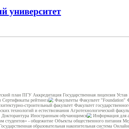
ый университет
еский план ПГУ
Аккредитация
Государственная лицензия
Устав
и
Сертификаты рейтинга
Факультеты
Факультет "Foundation"
хитектурно-строительный факультет
Факультет государственног
ских технологий и естествознания
Агротехнологический факуль
Докторантура
Иностранным обучающимся
Информация для 
ом студентов» - общежитие
Объекты общественного питания
Ме
Государственная образовательная накопительная система
Онлайн