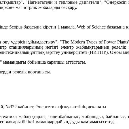
тқыштар", "Нагнетатели и тепловые двигатели", "Өнеркәсі
 және магистрлік жобаларды басқару.
де Scopus базасына кіретін 1 мақала, Web of Science базасына 
оқу үдерісін ұйымдастыру", "The Modern Types of Power Plants
лектр станцияларының негізгі электр жабдықтарының релелік
олитехникалық ұлттық зерттеу университеті (НИТПУ), Омбы мемл
" мамандығы бойынша сарапшы аттестаты.
ердің релелік қорғанысы.
й, №322 кабинет, Энергетика факультетінің деканаты
лутехника жабдықтарды, радиобайланыс, мобильдық байланыс, 
і жоғары білікті мамандар дайындауды қамтамасыз етеді.