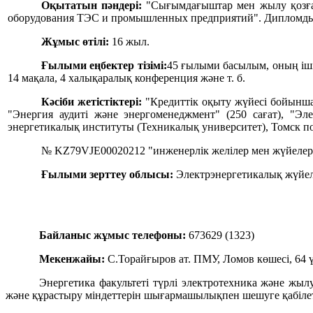
Оқытатын пәндері:
"Сығымдағыштар мен жылу қозғал
оборудования ТЭС и промышленных предприятий". Дипломдық
Жұмыс өтілі:
16 жыл.
Ғылыми еңбектер тізімі:
45 ғылыми басылым, оның ішін
14 мақала, 4 халықаралық конференция және т. б.
Кәсіби жетістіктері:
"Кредиттік оқыту жүйесі бойынша 
"Энергия аудиті және энергоменеджмент" (250 сағат), "Э
энергетикалық институты (Техникалық университет), Томск п
№ KZ79VJE00020212 "инженерлік желілер мен жүйелер
Ғылыми зерттеу облысы:
Электрэнергетикалық жүйел
Байланыс жұмыс телефоны:
673629 (1323)
Мекенжайы:
С.Торайғыров ат. ПМУ, Ломов көшесі, 64 ү
Энергетика факультеті түрлі электротехника және жы
және құрастыру міндеттерін шығармашылықпен шешуге қабілетт