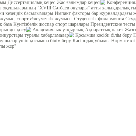
лым
Диссертациялық кеңес
Жас ғалымдар кеңесі
Конференция
теп оқушыларының "XVIII Сәтбаев оқулары" атты халықаралық ғ
 кезеңдік басылымдары
Импакт-факторы бар журналдардағы 
 жұмыс, спорт
Әлеуметтік жұмысы
Студенттік филармония
Студ
қ база
Күнтізбелік жоспар спорт шаралары
Президентские тесты
орынды қосу
Академиялық ұтқырлық
Ақпараттық пакет
Жазғ
онкурстары туралы хабарламалар
Қосымша кәсіби білім беру
Н
ушылар үшін қосымша білім беру
Кәсіподақ ұйымы
Нормативті
рлы жер"