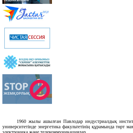
1960 жылы ашылған Павлодар индустриалдық институты
университетінде энергетика факультетінің құрамында төрт 
электроника және телекоммуникациялар.