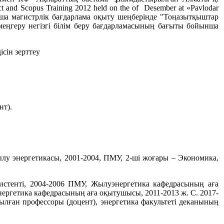
t and Scopus Training 2012 held on the of Desember at «Pavlodar
ынша магистрлік бағдарлама оқыту шеңберінде "Тоңазытқыштар
еңгеру негізгі білім беру бағдарламасының бағыты бойынша
сін зерттеу
нт).
лу энергетикасы, 2001-2004, ПМУ, 2-ші жоғары – Экономика,
стенті, 2004-2006 ПМУ, Жылуэнергетика кафедрасының аға
ргетика кафедрасының аға оқытушысы, 2011-2013 ж. С. 2017-
лған профессоры (доцент), энергетика факультеті деканының