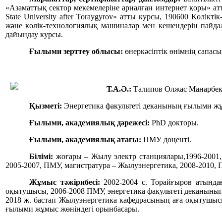
«Азаматтық сектор мекемелеріне арналған интернет қоры» атты бі
State University after Toraygyrov» атты курсы, 190600 Көл
және көлік-технологиялық машиналар мен кешендерін пайда
дайындау курсы.
Ғылыми зерттеу облысы:
өнеркәсіптік өнімнің сапасы
Т.А.Ә.:
Талипов Олжас Манарбе
Қызметі:
Энергетика факультеті деканының ғылыми жұ
Ғылыми, академиялық дәрежесі:
PhD докторы.
Ғылыми, академиялық атағы:
ПМУ доценті.
Білімі:
жоғары – Жылу электр станциялары,1996-2001,
2005-2007, ПМУ, магистратура – Жылуэнергетика, 2008-2010, 
Жұмыс тәжірибесі:
2002-2004 с. Торайғыров атында
оқытушысы, 2006-2008 ПМУ, энергетика факультеті деканыны
2018 ж. бастап Жылуэнергетика кафедрасының аға оқытушысы
ғылыми жұмыс жөніндегі орынбасары.