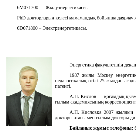
6М071700 — Жылуэнергетикасы.
PhD докторларың келесі мамамандық бойынша даярлау жү
6D071800 – Электрэнергетикасы.
Энергетика факультетінің дек
1987 жылы Мәскеу энергетик
педагогикалық өтілі 25 жылдан асад
патенті.
А.П. Кислов — қоғамдық қызме
ғылым академиясының корреспондент
А.П. Кисловқа 2007 жылдың 
докторы атағы мен ғылым докторы дип
Байланыс жұмыс телефоны:
6