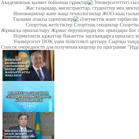
Академиялық қызмет бойынша сұрақтар
Университеттегі ғы
Жас ғалымдар, магистранттар, студенттер мен мек
Инновациялар және жаңа технологиялар
ЖОО-ның ғылыми
Ғылыми атақты ізденушілер
Әлеуметтік және тәрбиелік
Спорттық жетістіктер
Спорттық секциялар
Спортты
Жұмысқа орналастыру
Жұмыс берушілердің бос орындары
Бос 
Нормативтік құжаттар
Вакантты лауазымдарға орналасу к
Университет ПОҚ үшін біліктілікті арттыру
Сыртқы тыңда
Список очередности для получения квартир по программе "Нұ