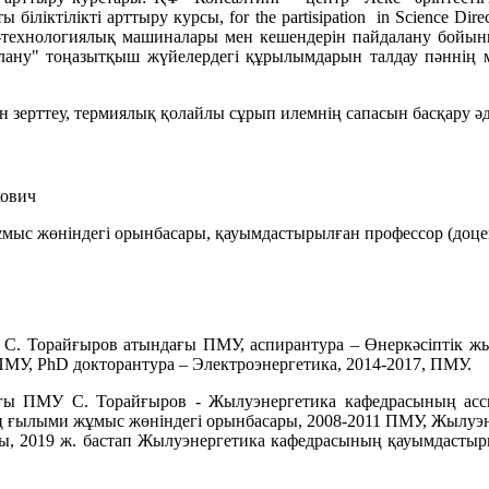
ліктілікті арттыру курсы, for the partisipation in Science Direc
іктік-технологиялық машиналары мен кешендерін пайдалану бой
лану" тоңазытқыш жүйелердегі құрылымдарын талдау пәннің м
н зерттеу, термиялық қолайлы сұрып илемнің сапасын басқару әді
кович
мыс жөніндегі орынбасары, қауымдастырылған профессор (доце
 С. Торайғыров атындағы ПМУ, аспирантура – Өнеркәсіптік жы
ПМУ, PhD докторантура – Электроэнергетика, 2014-2017, ПМУ.
ғы ПМУ С. Торайғыров - Жылуэнергетика кафедрасының асси
ң ғылыми жұмыс жөніндегі орынбасары, 2008-2011 ПМУ, Жылуэне
, 2019 ж. бастап Жылуэнергетика кафедрасының қауымдастыры