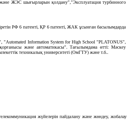
п және ЖЭС шығырларын қолдану","Эксплуатация турбинного
кіретін РФ 6 патенті, ҚР 6 патенті, ЖАК ұсынған басылымдарда
", "Automated Information System for High School "PLATONUS",
 қорғанысы және автоматикасы". Тағылымдама өтті: Мәскеу
екеттік техникалық университеті (ОмГТУ) және т.б..
телекоммуникация жүйелерін пайдалану және жөндеу, жобалау