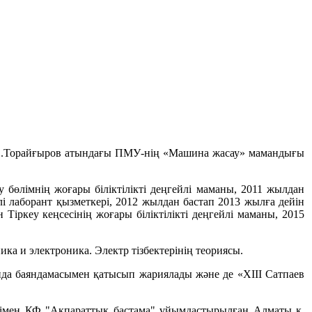
. С.Торайғыров атындағы ПМУ-нің «Машина жасау» мамандығы
өлімнің жоғары біліктілікті деңгейлі маманы, 2011 жылдан
і лаборант қызметкері, 2012 жылдан бастап 2013 жылға дейін
Тіркеу кеңсесінің жоғары біліктілікті деңгейлі маманы, 2015
ка и электроника. Электр тізбектерінің теориясы.
нда баяндамасымен қатысып жариялады және де «XIII Сатпаев
тігімен КФ "Ақпараттық бастама" ұйымдастырылған Алматы қ.