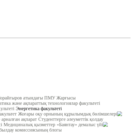
Торайғыров атындағы ПМУ Жарғысы
атика және ақпараттық технологиялар факультеті
ультеті
Энергетика факультеті
акультет
Жоғары оқу орнының құрылымдық бөлімшелері
 арналған ақпарат
Студенттерге әлеуметтік қолдау
і
Медициналық қызметтер
«Баянтау» демалыс үйі
былдау комиссиясының блогы