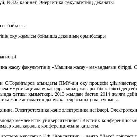
үй, №322 кабинет, Энергетика факультетінің деканаты
нсызбайқызы
етінің оқу жұмысы бойынша деканның орынбасары
агистрі
на жасау факультетінің «Машина жасау» мамандығын бітірді
н С.Торайғыров атындағы ПМУ-дің оқу процесін ұйымдастыру б
елекоммуникациялар» кафедрасының жоғары біліктілікті деңгейл
ында хатшы қызметкері, 2013 жылдан бастап 2014 жылға дейін 
хника және автоматтандыру» кафедрасының оқытушысы.
хника. Электротехника және электроника негіздері. Электротехни
лодар мемлекеттік университетіндегі Вестник конференциясы
лымдар халықаралық конференциясына қатысты.
ті арттыру курстары: ҚФ "Консалтинг – центр "Лекс" әріптес