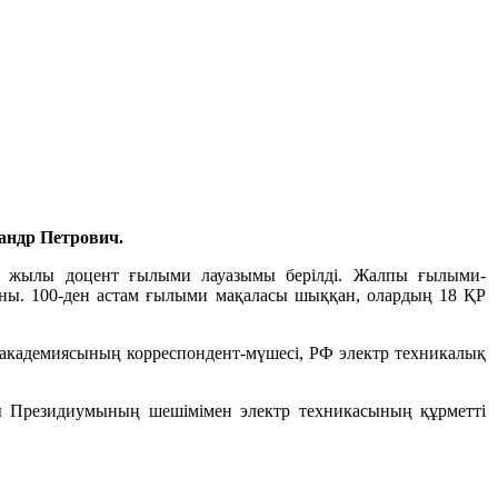
андр Петрович.
92 жылы доцент ғылыми лауазымы берілді. Жалпы ғылыми-
каны. 100-ден астам ғылыми мақаласы шыққан, олардың 18 ҚР
 академиясының корреспондент-мүшесі, РФ электр техникалық
 Президиумының шешімімен электр техникасының құрметті