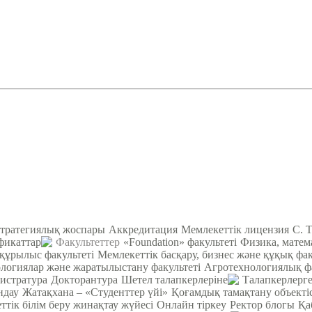
тратегиялық жоспары
Аккредитация
Мемлекеттік лицензия
С. 
фикаттар
Факультеттер
«Foundation» факультеті
Физика, матем
құрылыс факультеті
Мемлекеттік басқару, бизнес және құқық фак
логиялар және жаратылыстану факультеті
Агротехнологиялық ф
истратура
Докторантура
Шетел талапкерлеріне
Талапкерлерге
ндау
Жатақхана – «Студенттер үйі»
Қоғамдық тамақтану объектіс
тік білім беру жинақтау жүйесі
Онлайн тіркеу
Ректор блогы
Қа