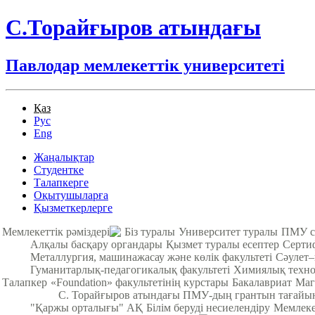
С.Торайғыров атындағы
Павлодар мемлекеттік университеті
Қаз
Рус
Eng
Жаңалықтар
Студентке
Талапкерге
Оқытушыларға
Қызметкерлерге
Мемлекеттік рәміздері
Біз туралы
Университет туралы
ПМУ с
Алқалы басқару органдары
Қызмет туралы есептер
Серти
Металлургия, машинажасау және көлік факультеті
Cәулет–
Гуманитарлық-педагогикалық факультеті
Химиялық техно
Талапкер
«Foundation» факультетінің курстары
Бакалавриат
Маг
С. Торайғыров атындағы ПМУ-дың грантын тағайы
"Қаржы орталығы" АҚ
Білім беруді несиелендіру
Мемлекет