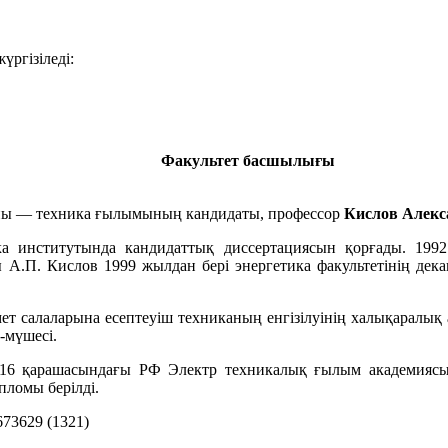
ргізіледі:
Факультет басшылығы
аны — техника ғылымының кандидаты, профессор
Кислов Алекс
а институтында кандидаттық диссертациясын қорғады. 19
ы А.П. Кислов 1999 жылдан бері энергетика факультетінің де
т салаларына есептеуіш техниканың енгізілуінің халықаралық
-мүшесі.
16 қарашасындағы РФ Электр техникалық ғылым академиясы
ломы берілді.
73629 (1321)