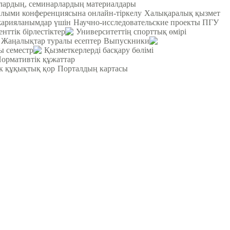
лардың, семинарлардың материалдары
ылыми конференциясына онлайн-тіркелу
Халықаралық қызмет
жарияланымдар үшін
Научно-исследовательские проекты ПГУ
енттік бірлестіктер
Университеттің спорттық өмірі
Жаңалықтар туралы есептер
Выпускники
ы семестр
Қызметкерлерді басқару бөлімі
ормативтік құжаттар
к құқықтық қор
Порталдың картасы