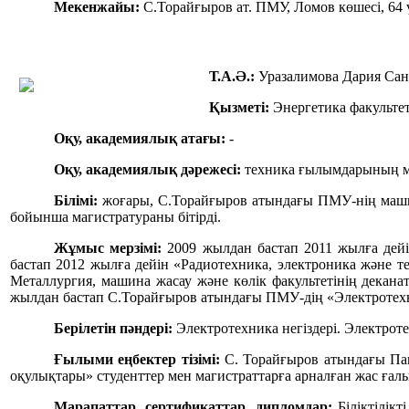
Мекенжайы:
С.Торайғыров ат. ПМУ, Ломов көшесі, 64 
Т.А.Ә.:
Уразалимова Дария Са
Қызметі:
Энергетика факульт
Оқу, академиялық атағы:
-
Оқу, академиялық дәрежесі:
техника ғылымдарының м
Білімі:
жоғары, С.Торайғыров атындағы ПМУ-нің маши
бойынша магистратураны бітірді.
Жұмыс мерзімі:
2009 жылдан бастап 2011 жылға дейі
бастап 2012 жылға дейін «Радиотехника, электроника және т
Металлургия, машина жасау және көлік факультетінің деканат
жылдан бастап С.Торайғыров атындағы ПМУ-дің «Электроте
Берілетін пәндері:
Электротехника негіздері. Электроте
Ғылыми еңбектер тізімі:
С. Торайғыров атындағы Пав
оқулықтары» студенттер мен магистраттарға арналған жас ға
Марапаттар, сертификаттар, дипломдар:
Біліктілік