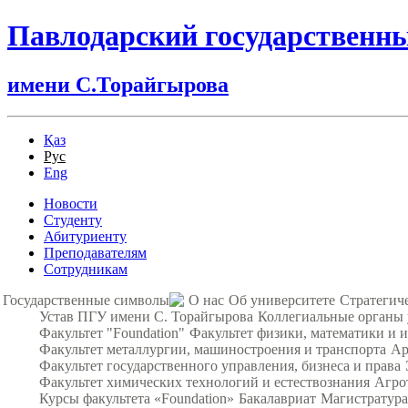
Павлодарский государственн
имени С.Торайгырова
Қаз
Рус
Eng
Новости
Студенту
Абитуриенту
Преподавателям
Сотрудникам
Государственные символы
О нас
Об университете
Стратегич
Устав ПГУ имени С. Торайгырова
Коллегиальные органы
Факультет "Foundation"
Факультет физики, математики и
Факультет металлургии, машиностроения и транспорта
Ар
Факультет государственного управления, бизнеса и права
Факультет химических технологий и естествознания
Агро
Курсы факультета «Foundation»
Бакалавриат
Магистратура