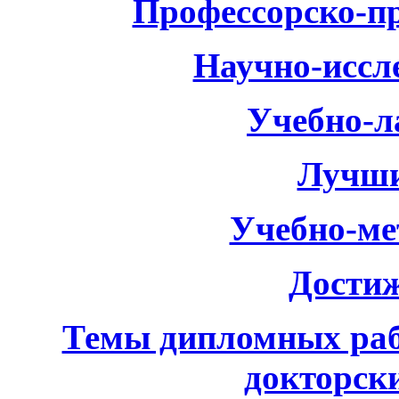
Профессорско-пр
Научно-иссл
Учебно-л
Лучши
Учебно-ме
Дости
Темы дипломных рабо
докторск